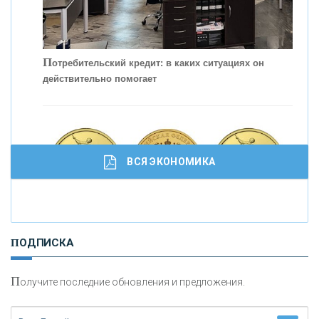
П
отребительский кредит: в каких ситуациях он
действительно помогает
С
корость - один из главных трендов в
кредитовании бизнеса - «Интервью»
ВСЯ ЭКОНОМИКА
И
нвестиционные золотые монеты как средство
ПОДПИСКА
сохранения и увеличения капитала
П
олучите последние обновления и предложения.