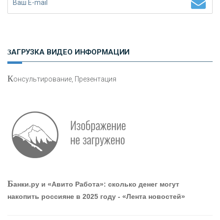
Н
етворкинг для предпринимателей
ЗАГРУЗКА ВИДЕО ИНФОРМАЦИИ
К
онсультирование, Презентация
О
шибки при покупке подержанного авто
Р
абота мечты. Что банки делают для того, чтобы
Б
анки.ру и «Авито Работа»: сколько денег могут
привлечь и удержать персонал - «Интервью»
накопить россияне в 2025 году - «Лента новостей»