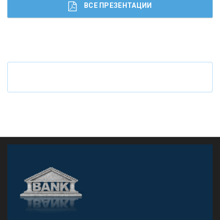
ВСЕ ПРЕЗЕНТАЦИИ
Ч
то будет с наличными деньгами при цифровом
рубле
А
двокат it