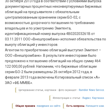
30 октября 2013 года в соответствии с условиями выпуска
документарных процентных неконвертируемых биржевых
облигаций на предъявителя с обязательным
централизованным хранением серии БО-02, с
возможностью досрочного погашения по требованию
владельцев и по усмотрению Эмитента,
идентификационный номер выпуска 4B020203261B от
03.11.2011 ООО «Внешпромбанк» исполнил обязательства по
выкупу облигаций у инвесторов.
Агентом по приобретению облигаций выступил Эмитент –
ООО «Внешпромбанк». В результате инвесторами было
предложено к погашению облигаций на общую сумму 464
122 000,00 рублей. Напомним, что биржевые облигации
серии БО-2 были размещены 26 октября 2012 года, в
феврале 2013 года включены Котировальный список «А»
ЗАО «ФБ ММВБ».
Цитирование статьи, картинки - фото скриншот -
Rambler News Service.
Иллюстрация к статье -
Яндекс. Картинки.
Общие правила
поведения на сайте.
Есть вопросы.
Напишите нам.