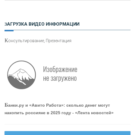
Н
етворкинг для предпринимателей
ЗАГРУЗКА ВИДЕО ИНФОРМАЦИИ
К
онсультирование, Презентация
О
шибки при покупке подержанного авто
Р
абота мечты. Что банки делают для того, чтобы
Б
анки.ру и «Авито Работа»: сколько денег могут
привлечь и удержать персонал - «Интервью»
накопить россияне в 2025 году - «Лента новостей»