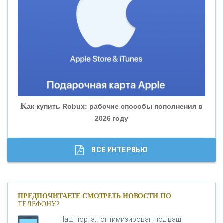
«ВНЕШПРОМБАНК»
«БАНК ЮГРА»
«БАНК ГЛОБЭКС»
«СОВКОМБАНК»
К
ак купить Robux: рабочие способы пополнения в
2026 году
«ТРАСТ»
«ГАЗПРОМБАНК»
ВСЕ ИНТЕРВЬЮ
«МОСКОВСКИЙ КРЕДИТНЫЙ БАНК»
ПРЕДПОЧИТАЕТЕ СМОТРЕТЬ НОВОСТИ ПО
ТЕЛЕФОНУ?
«АБСОЛЮТ БАНК»
Наш портал оптимизирован под ваш