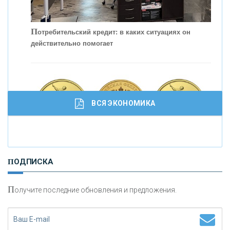
П
отребительский кредит: в каких ситуациях он
действительно помогает
С
корость - один из главных трендов в
кредитовании бизнеса - «Интервью»
ВСЯ ЭКОНОМИКА
И
нвестиционные золотые монеты как средство
ПОДПИСКА
сохранения и увеличения капитала
П
олучите последние обновления и предложения.