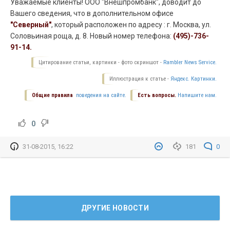
Уважаемые клиенты! ООО "Внешпромбанк", доводит до
Вашего сведения, что в дополнительном офисе
"Северный"
, который расположен по адресу : г. Москва, ул.
Соловьиная роща, д. 8. Новый номер телефона:
(495)-736-
91-14.
Цитирование статьи, картинки - фото скриншот -
Rambler News Service.
Иллюстрация к статье -
Яндекс. Картинки.
Общие правила
поведения на сайте.
Есть вопросы.
Напишите нам.
0
31-08-2015, 16:22
181
0
ДРУГИЕ НОВОСТИ