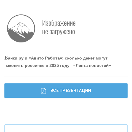
Р
абота мечты. Что банки делают для того, чтобы
привлечь и удержать персонал - «Интервью»
О
шибки при покупке подержанного авто
Б
анки.ру и «Авито Работа»: сколько денег могут
накопить россияне в 2025 году - «Лента новостей»
ВСЕ ПРЕЗЕНТАЦИИ
Ч
то будет с наличными деньгами при цифровом