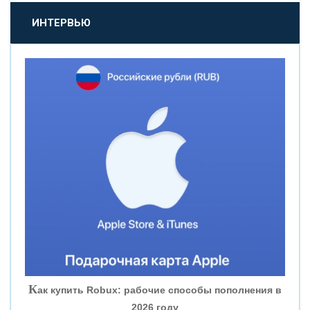
«ПРОМСВЯЗЬБАНК»
ИНТЕРВЬЮ
«НОВИКОМБАНК»
«СМП БАНК»
«ВНЕШПРОМБАНК»
«БАНК ЮГРА»
«БАНК ГЛОБЭКС»
«СОВКОМБАНК»
К
ак купить Robux: рабочие способы пополнения в
2026 году
«ТРАСТ»