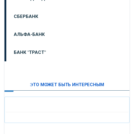
СБЕРБАНК
АЛЬФА-БАНК
БАНК "ТРАСТ"
ВТБ24
ЭТО МОЖЕТ БЫТЬ ИНТЕРЕСНЫМ
«МОСКОВСКИЙ ИНДУСТРИАЛЬНЫЙ БАНК»
«ПАО МОСОБЛБАНК»
«БАНК САНКТ-ПЕТЕРБУРГ»