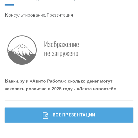
К
онсультирование, Презентация
Р
абота мечты. Что банки делают для того, чтобы
привлечь и удержать персонал - «Интервью»
О
шибки при покупке подержанного авто
Б
анки.ру и «Авито Работа»: сколько денег могут
накопить россияне в 2025 году - «Лента новостей»
ВСЕ ПРЕЗЕНТАЦИИ