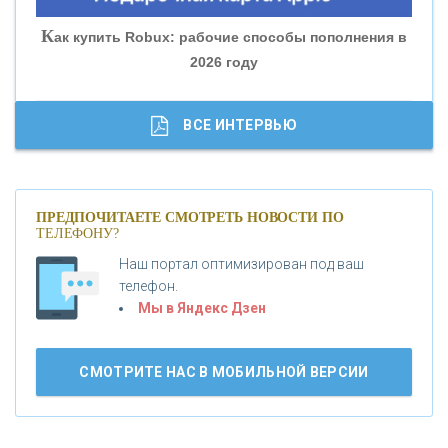
«СОВКОМБАНК»
К
ак купить Robux: рабочие способы пополнения в
2026 году
«ТРАСТ»
«ГАЗПРОМБАНК»
ВСЕ ИНТЕРВЬЮ
«МОСКОВСКИЙ КРЕДИТНЫЙ БАНК»
ПРЕДПОЧИТАЕТЕ СМОТРЕТЬ НОВОСТИ ПО
ТЕЛЕФОНУ?
«АБСОЛЮТ БАНК»
Наш портал оптимизирован под ваш
телефон.
Б
«БАНК ВОЗРОЖДЕНИЕ»
анки.ру обновил логотип впервые за 19 лет -
Мы в Яндекс Дзен
«Лента новостей»
АО «КРЕДИТ ЕВРОПА БАНК»
СМОТРИТЕ НАС В МОБИЛЬНОЙ ВЕРСИИ
«ТАТФОНДБАНК»