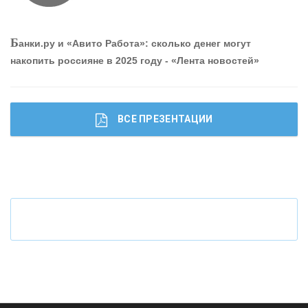
О
шибки при покупке подержанного авто
Р
абота мечты. Что банки делают для того, чтобы
Б
анки.ру и «Авито Работа»: сколько денег могут
привлечь и удержать персонал - «Интервью»
накопить россияне в 2025 году - «Лента новостей»
ВСЕ ПРЕЗЕНТАЦИИ
Ч
то будет с наличными деньгами при цифровом
рубле