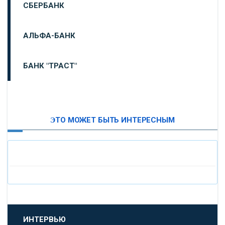
СБЕРБАНК
АЛЬФА-БАНК
БАНК "ТРАСТ"
ВТБ24
ЭТО МОЖЕТ БЫТЬ ИНТЕРЕСНЫМ
«МОСКОВСКИЙ ИНДУСТРИАЛЬНЫЙ БАНК»
«ПАО МОСОБЛБАНК»
«БАНК САНКТ-ПЕТЕРБУРГ»
«ПРОМСВЯЗЬБАНК»
ИНТЕРВЬЮ