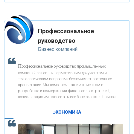
«ФК ОТКРЫТИЕ»
Профессиональное
«ЗАПСИБКОМБАНК»
руководство
Бизнес компаний
«РОСЕВРОБАНК»
П
рофессиональное руководство промышленных
«ПРЕСС-СЛУЖБА ВТБ24»
компаний по новым нормативным документам и
технологическим вопросам обеспечивает постоянное
процветание. Мы помогаем нашим клиентам в
«АВТОГРАДБАНК»
разработке и поддержании финансовых стратегий,
позволяющих им завоевать все более сложный рынок.
К
ак Система быстрых платежей за пять лет
«ПРОМРЕГИОНБАНК»
изменила финансовый рынок - «Интервью»
ЭКОНОМИКА
ОНАС