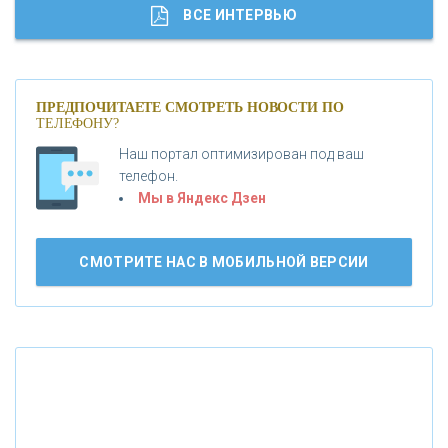
«ГАЗПРОМБАНК»
ВСЕ ИНТЕРВЬЮ
«МОСКОВСКИЙ КРЕДИТНЫЙ БАНК»
ПРЕДПОЧИТАЕТЕ СМОТРЕТЬ НОВОСТИ ПО
ТЕЛЕФОНУ?
«АБСОЛЮТ БАНК»
Наш портал оптимизирован под ваш
телефон.
Б
«БАНК ВОЗРОЖДЕНИЕ»
анки.ру обновил логотип впервые за 19 лет -
Мы в Яндекс Дзен
«Лента новостей»
АО «КРЕДИТ ЕВРОПА БАНК»
СМОТРИТЕ НАС В МОБИЛЬНОЙ ВЕРСИИ
«ТАТФОНДБАНК»
«РОССИЙСКИЙ КАПИТАЛ»
«НАЦИОНАЛЬНЫЙ КЛИРИНГОВЫЙ ЦЕНТР»