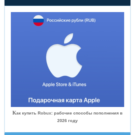
«НОВИКОМБАНК»
«СМП БАНК»
«ВНЕШПРОМБАНК»
«БАНК ЮГРА»
«БАНК ГЛОБЭКС»
«СОВКОМБАНК»
К
ак купить Robux: рабочие способы пополнения в
2026 году
«ТРАСТ»