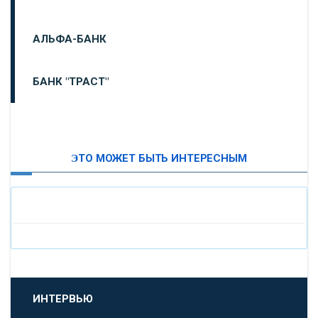
АЛЬФА-БАНК
БАНК "ТРАСТ"
ВТБ24
ЭТО МОЖЕТ БЫТЬ ИНТЕРЕСНЫМ
«МОСКОВСКИЙ ИНДУСТРИАЛЬНЫЙ БАНК»
«ПАО МОСОБЛБАНК»
«БАНК САНКТ-ПЕТЕРБУРГ»
«ПРОМСВЯЗЬБАНК»
ИНТЕРВЬЮ