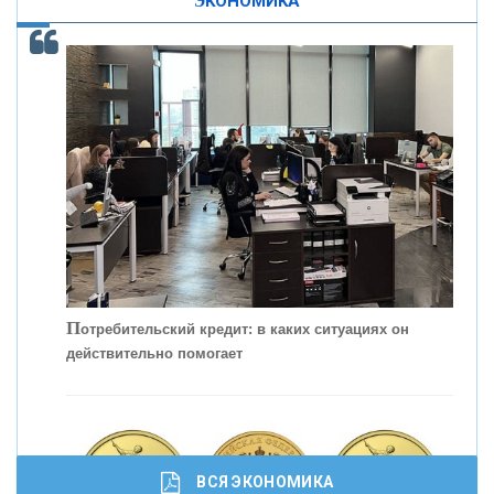
ЭКОНОМИКА
КОНТАКТЫ
С
корость - один из главных трендов в
кредитовании бизнеса - «Интервью»
П
отребительский кредит: в каких ситуациях он
действительно помогает
ВСЯ ЭКОНОМИКА