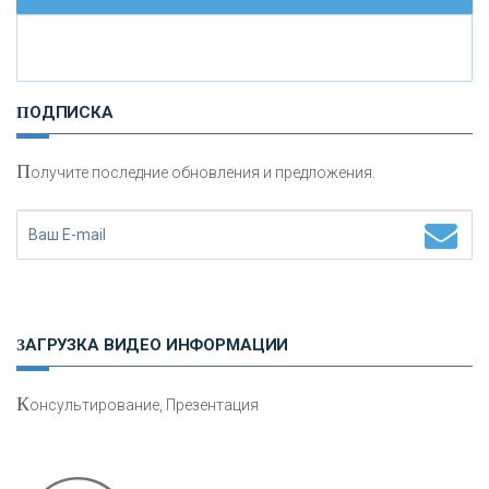
И
нвестиционные золотые монеты как средство
ПОДПИСКА
сохранения и увеличения капитала
П
олучите последние обновления и предложения.
Н
етворкинг для предпринимателей
ЗАГРУЗКА ВИДЕО ИНФОРМАЦИИ
К
онсультирование, Презентация