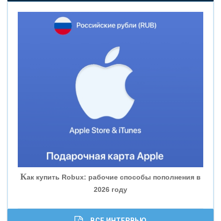
«НОВИКОМБАНК»
«СМП БАНК»
«ВНЕШПРОМБАНК»
«БАНК ЮГРА»
«БАНК ГЛОБЭКС»
«СОВКОМБАНК»
К
ак купить Robux: рабочие способы пополнения в
2026 году
«ТРАСТ»
«ГАЗПРОМБАНК»
ВСЕ ИНТЕРВЬЮ