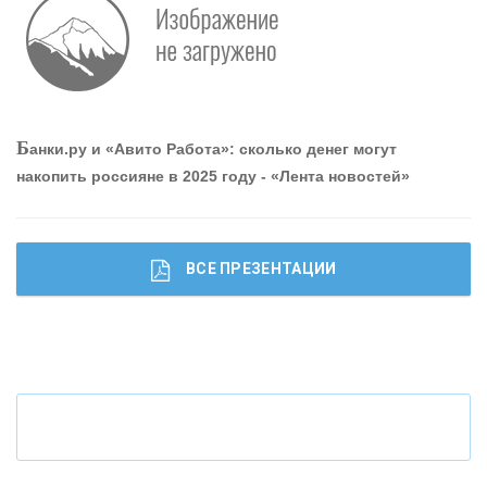
Р
абота мечты. Что банки делают для того, чтобы
привлечь и удержать персонал - «Интервью»
О
шибки при покупке подержанного авто
Б
анки.ру и «Авито Работа»: сколько денег могут
накопить россияне в 2025 году - «Лента новостей»
ВСЕ ПРЕЗЕНТАЦИИ
Ч
то будет с наличными деньгами при цифровом
рубле