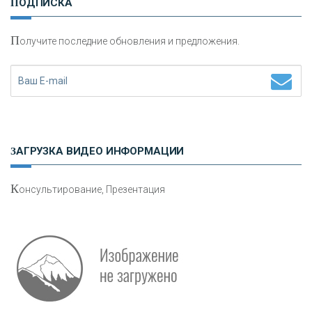
ПОДПИСКА
сохранения и увеличения капитала
П
олучите последние обновления и предложения.
Н
етворкинг для предпринимателей
ЗАГРУЗКА ВИДЕО ИНФОРМАЦИИ
К
онсультирование, Презентация
Р
абота мечты. Что банки делают для того, чтобы
привлечь и удержать персонал - «Интервью»