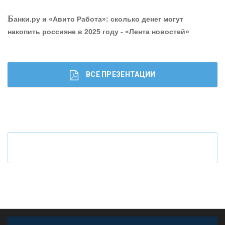
О
шибки при покупке подержанного авто
Б
анки.ру и «Авито Работа»: сколько денег могут
накопить россияне в 2025 году - «Лента новостей»
ВСЕ ПРЕЗЕНТАЦИИ
Ч
то будет с наличными деньгами при цифровом
рубле