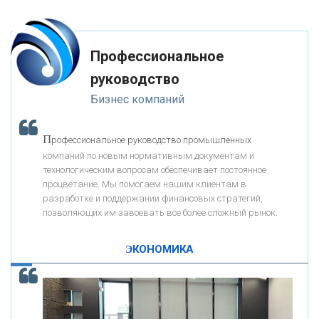
глупость. Из всех страхов самый пугающий — самолюбование.
-- Лучшее, что можно сделать с хорошим советом, это пропустить его
мимо ушей. Он никогда не бывает полезен никому, кроме того, кто его
«РОСЕВРОБАНК»
дал.
Профессиональное
-- Люблю давать советы и очень не люблю, когда их дают мне.
руководство
«ПРЕСС-СЛУЖБА ВТБ24»
Бизнес компаний
«АВТОГРАДБАНК»
П
рофессиональное руководство промышленных
К
компаний по новым нормативным документам и
ак Система быстрых платежей за пять лет
«ПРОМРЕГИОНБАНК»
технологическим вопросам обеспечивает постоянное
изменила финансовый рынок - «Интервью»
процветание. Мы помогаем нашим клиентам в
разработке и поддержании финансовых стратегий,
ОНАС
позволяющих им завоевать все более сложный рынок.
ЭКОНОМИКА
КОНТАКТЫ