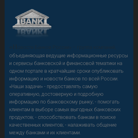
А
двокат it
Р
езкого разворота на рынке автокредитов не
«Н
овости Банков России» – группа компаний,
предвидится - «Интервью»
объединяющая ведущие информационные ресурсы
и сервисы банковской и финансовой тематики на
одном портале в кратчайшие сроки опубликовать
информацию и новости банков по всей России.
«Наши задачи» - предоставлять самую
оперативную, достоверную и подробную
информацию по банковскому рынку; - помогать
клиентам в выборе самых выгодных банковских
продуктов; - способствовать банкам в поиске
качественных клиентов; - налаживать общение
между банками и их клиентами.