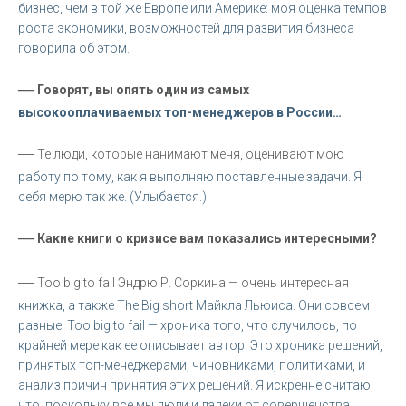
бизнес, чем в той же Европе или Америке: моя оценка темпов
роста экономики, возможностей для развития бизнеса
говорила об этом.
—
Говорят, вы опять один из самых
высокооплачиваемых топ-менеджеров в России…
—
Те люди, которые нанимают меня, оценивают мою
работу по тому, как я выполняю поставленные задачи. Я
себя мерю так же. (Улыбается.)
—
Какие книги о кризисе вам показались интересными?
—
Too big to fail Эндрю Р. Соркина — очень интересная
книжка, а также The Big short Майкла Льюиса. Они совсем
разные. Too big to fail — хроника того, что случилось, по
крайней мере как ее описывает автор. Это хроника решений,
принятых топ-менеджерами, чиновниками, политиками, и
анализ причин принятия этих решений. Я искренне считаю,
что, поскольку все мы люди и далеки от совершенства,