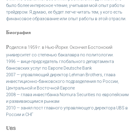
было более интересное чтение, учитывая мой опыт работы
трейдером. Я думаю, ее будет легче читать тем, у кого есть
финансовое образование или опыт работы в этой отрасли.
Б
иография
Р
одился в 1959 г. в Нью-Йорке. Окончил Бостонский
университет со степенью бакалавра по политологии.
1996 — вице-председатель глобального департамента
банковских услуг по Европе Deutsche Bank
2007 — управляющий директор Lehman Brothers, глава
инвестиционно-банковского подразделения по России,
Центральной и Восточной Европе
2008 — глава инвестбанка Nomura Securities по европейским
и развивающимся рынкам
2010 — занял пост главного управляющего директора UBS в
России и СНГ
U
BS