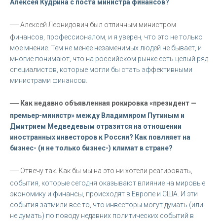
Алексея Кудрина с поста министра финансов?
—
Алексей Леонидович был отличным министром
финансов, профессионалом, и я уверен, что это не только
мое мнение. Тем не менее незаменимых людей не бывает, и
многие понимают, что на российском рынке есть целый ряд
специалистов, которые могли бы стать эффективными
министрами финансов.
—
Как недавно объявленная рокировка «президент —
премьер-министр» между Владимиром Путиным и
Дмитрием Медведевым отразится на отношении
иностранных инвесторов к России? Как повлияет на
бизнес- (и не только бизнес-) климат в стране?
—
Отвечу так. Как бы мы на это ни хотели реагировать,
события, которые сегодня оказывают влияние на мировые
экономику и финансы, происходят в Европе и США. И эти
события затмили все то, что инвесторы могут думать (или
не думать) по поводу недавних политических событий в