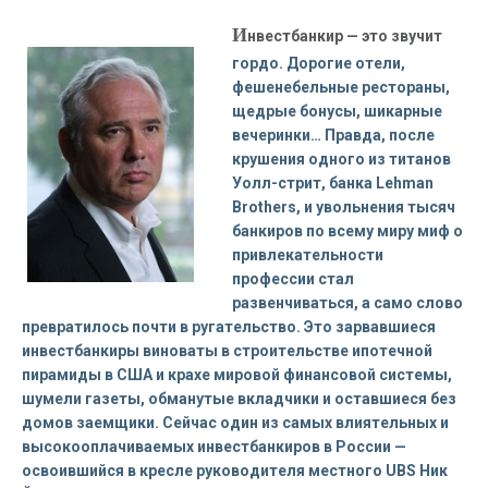
И
нвестбанкир — это звучит
гордо. Дорогие отели,
фешенебельные рестораны,
щедрые бонусы, шикарные
вечеринки… Правда, после
крушения одного из титанов
Уолл-стрит, банка Lehman
Brothers, и увольнения тысяч
банкиров по всему миру миф о
привлекательности
профессии стал
развенчиваться, а само слово
превратилось почти в ругательство. Это зарвавшиеся
инвестбанкиры виноваты в строительстве ипотечной
пирамиды в США и крахе мировой финансовой системы,
шумели газеты, обманутые вкладчики и оставшиеся без
домов заемщики. Сейчас один из самых влиятельных и
высокооплачиваемых инвестбанкиров в России —
освоившийся в кресле руководителя местного UBS Ник