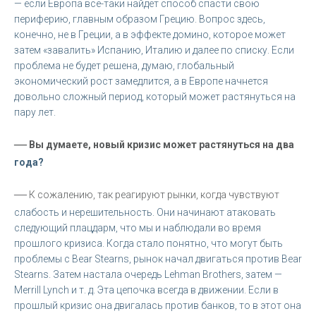
— если Европа все-таки найдет способ спасти свою
периферию, главным образом Грецию. Вопрос здесь,
конечно, не в Греции, а в эффекте домино, которое может
затем «завалить» Испанию, Италию и далее по списку. Если
проблема не будет решена, думаю, глобальный
экономический рост замедлится, а в Европе начнется
довольно сложный период, который может растянуться на
пару лет.
—
Вы думаете, новый кризис может растянуться на два
года?
—
К сожалению, так реагируют рынки, когда чувствуют
слабость и нерешительность. Они начинают атаковать
следующий плацдарм, что мы и наблюдали во время
прошлого кризиса. Когда стало понятно, что могут быть
проблемы с Bear Stearns, рынок начал двигаться против Bear
Stearns. Затем настала очередь Lehman Brothers, затем —
Merrill Lynch и т. д. Эта цепочка всегда в движении. Если в
прошлый кризис она двигалась против банков, то в этот она