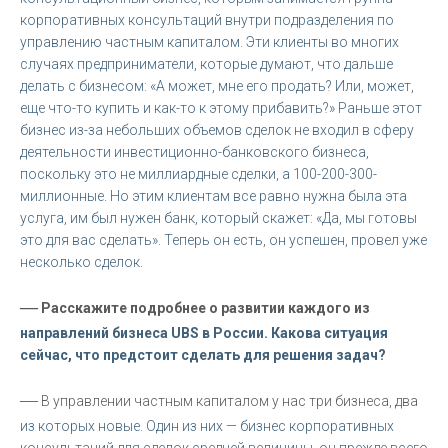
корпоративных консультаций внутри подразделения по
управлению частным капиталом. Эти клиенты во многих
случаях предприниматели, которые думают, что дальше
делать с бизнесом: «А может, мне его продать? Или, может,
еще что-то купить и как-то к этому прибавить?» Раньше этот
бизнес из-за небольших объемов сделок не входил в сферу
деятельности инвестиционно-банковского бизнеса,
поскольку это не миллиардные сделки, а 100-200-300-
миллионные. Но этим клиентам все равно нужна была эта
услуга, им был нужен банк, который скажет: «Да, мы готовы
это для вас сделать». Теперь он есть, он успешен, провел уже
несколько сделок.
—
Расскажите подробнее о развитии каждого из
направлений бизнеса UBS в России. Какова ситуация
сейчас, что предстоит сделать для решения задач?
—
В управлении частным капиталом у нас три бизнеса, два
из которых новые. Один из них — бизнес корпоративных
консультаций для сделок средней величины, он прежде всего