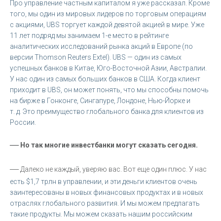
Про управление частным капиталом я уже рассказал. Кроме
того, мы один из мировых лидеров по торговым операциям
с акциями, UBS торгует каждой девятой акцией в мире. Уже
11 лет подряд мы занимаем 1-е место в рейтинге
аналитических исследований рынка акций в Европе (по
версии Thomson Reuters Extel). UBS — один из самых
успешных банков в Китае, Юго-Восточной Азии, Австралии.
У нас один из самых больших банков в США. Когда клиент
приходит в UBS, он может понять, что мы способны помочь
на бирже в Гонконге, Сингапуре, Лондоне, Нью-Йорке и
т. д. Это преимущество глобального банка для клиентов из
России.
—
Но так многие инвестбанки могут сказать сегодня.
—
Далеко не каждый, уверяю вас. Вот еще один плюс. У нас
есть $1,7 трлн в управлении, и эти деньги клиентов очень
заинтересованы в новых финансовых продуктах и в новых
отраслях глобального развития. И мы можем предлагать
такие продукты. Мы можем сказать нашим российским