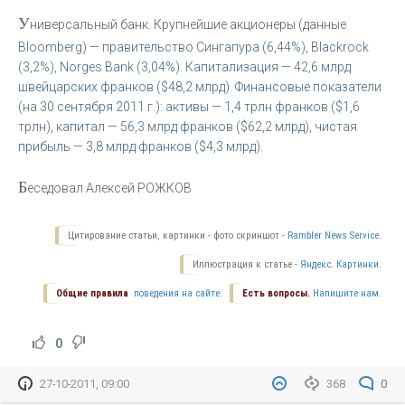
У
ниверсальный банк. Крупнейшие акционеры (данные
Bloomberg) — правительство Сингапура (6,44%), Blackrock
(3,2%), Norges Bank (3,04%). Капитализация — 42,6 млрд
швейцарских франков ($48,2 млрд). Финансовые показатели
(на 30 сентября 2011 г.): активы — 1,4 трлн франков ($1,6
трлн), капитал — 56,3 млрд франков ($62,2 млрд), чистая
прибыль — 3,8 млрд франков ($4,3 млрд).
Б
еседовал Алексей РОЖКОВ
Цитирование статьи, картинки - фото скриншот -
Rambler News Service.
Иллюстрация к статье -
Яндекс. Картинки.
Общие правила
поведения на сайте.
Есть вопросы.
Напишите нам.
0
27-10-2011, 09:00
368
0