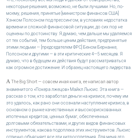
некоторые решения, возможно, не были лучшими. Но, по-
моему, решения, принятые [министром финансов США]
Хэнком Полсоном под прессингом, в условиях недостатка
времени и сложной финансовой ситуации, до сих пор не
оценены по достоинству. Я думаю, чем дальше мы удаляемся
от тех событий, тем больше ценим действия, предпринятые
этими людьми — [председателем ФРС] Беном Бернанке,
Полсоном и другими — в эти критические 4—5 месяцев. Я
думаю, что в будущем их действия будут рассматриваться
как огромное достижение. И образец настоящего лидерства.
А
The Big Short — совсем иная книга, ее написал автор
знаменитого «Покера лжецов» Майкл Льюис. Эта книга —
рассказ о том, кто заработал деньги на кризисе, почему им
это удалось, как рано они осознали наступление кризиса, в
основном о рынке качественных и высокорискованных
ипотечных кредитов, ценных бумаг, обеспеченных
долговыми обязательствами, и других видов финансовых
инструментов, какова подоплека этих инструментов. Льюис
отлично объясняет все эти хитросплетения. Для меня это