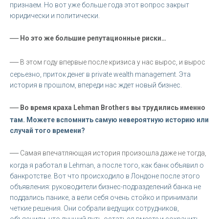
признаем. Но вот уже больше года этот вопрос закрыт
юридически и политически.
—
Но это же большие репутационные риски…
—
В этом году впервые после кризиса у нас вырос, и вырос
серьезно, приток денег в private wealth management. Эта
история в прошлом, впереди нас ждет новый бизнес.
—
Во время краха Lehman Brothers вы трудились именно
там. Можете вспомнить самую невероятную историю или
случай того времени?
—
Самая впечатляющая история произошла даже не тогда,
когда я работал в Lehman, а после того, как банк объявил о
банкротстве. Вот что происходило в Лондоне после этого
объявления: руководители бизнес-подразделений банка не
поддались панике, а вели себя очень стойко и принимали
четкие решения. Они собрали ведущих сотрудников,
объяснили, что лучший путь остаться вместе и сохранить