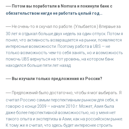
—
Потом вы поработали в Nomura и покинули банк с
обязательством нигде не работать целый год…
—
Не очень-то я скучал по работе. (Улыбается.) Впервые за
30 лет я отдыхал больше двух недель за один отпуск. Потом я
понял, что активность возвращается на рынки, появляются
интересные возможности. Поэтому работа в UBS — не
только возможность чем-то себя занять, но и возможность
помочь UBS вернуться на тот уровень, на котором банк
находился больше пяти лет назад.
—
Вы изучали только предложения из России?
—
Предложений было достаточно, чтобы я мог выбирать. Я
считал Россию самым перспективным рынком для себя, я
говорю о конце 2009 — начале 2010 г. Может, Азия была
даже более перспективной возможностью, но у меня нет
такого опыта и экспертизы в Азии, как на российском рынке.
К тому же я считал, что здесь будет интереснее строить