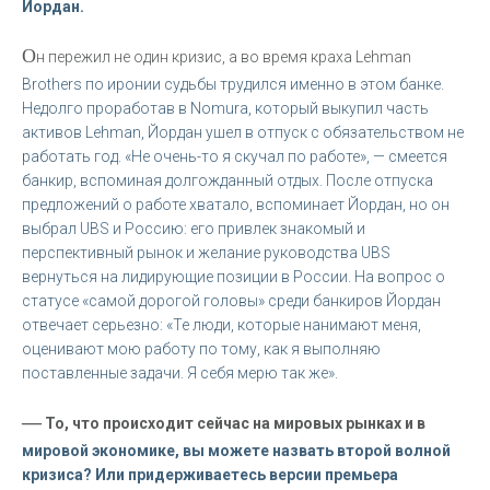
Йордан.
О
н пережил не один кризис, а во время краха Lehman
Brothers по иронии судьбы трудился именно в этом банке.
Недолго проработав в Nomura, который выкупил часть
активов Lehman, Йордан ушел в отпуск с обязательством не
работать год. «Не очень-то я скучал по работе», — смеется
банкир, вспоминая долгожданный отдых. После отпуска
предложений о работе хватало, вспоминает Йордан, но он
выбрал UBS и Россию: его привлек знакомый и
перспективный рынок и желание руководства UBS
вернуться на лидирующие позиции в России. На вопрос о
статусе «самой дорогой головы» среди банкиров Йордан
отвечает серьезно: «Те люди, которые нанимают меня,
оценивают мою работу по тому, как я выполняю
поставленные задачи. Я себя мерю так же».
—
То, что происходит сейчас на мировых рынках и в
мировой экономике, вы можете назвать второй волной
кризиса? Или придерживаетесь версии премьера