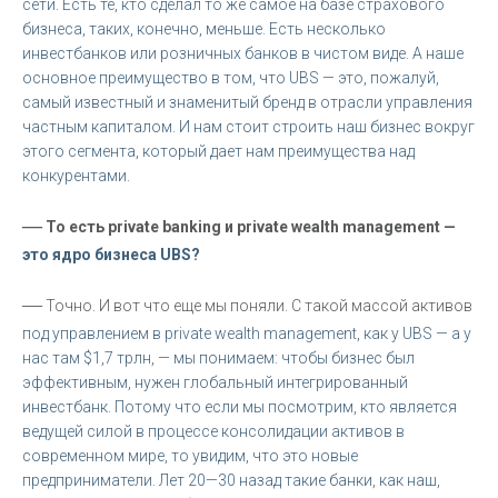
сети. Есть те, кто сделал то же самое на базе страхового
бизнеса, таких, конечно, меньше. Есть несколько
инвестбанков или розничных банков в чистом виде. А наше
основное преимущество в том, что UBS — это, пожалуй,
самый известный и знаменитый бренд в отрасли управления
частным капиталом. И нам стоит строить наш бизнес вокруг
этого сегмента, который дает нам преимущества над
конкурентами.
—
То есть private banking и private wealth management —
это ядро бизнеса UBS?
—
Точно. И вот что еще мы поняли. С такой массой активов
под управлением в private wealth management, как у UBS — а у
нас там $1,7 трлн, — мы понимаем: чтобы бизнес был
эффективным, нужен глобальный интегрированный
инвестбанк. Потому что если мы посмотрим, кто является
ведущей силой в процессе консолидации активов в
современном мире, то увидим, что это новые
предприниматели. Лет 20—30 назад такие банки, как наш,