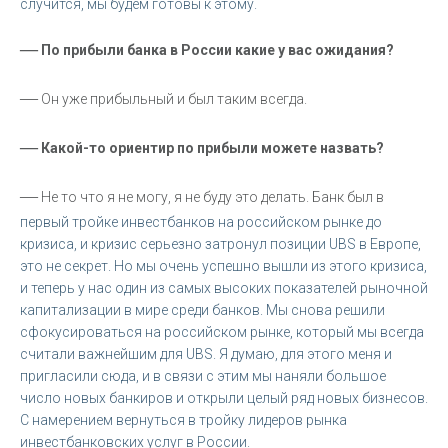
случится, мы будем готовы к этому.
—
По прибыли банка в России какие у вас ожидания?
—
Он уже прибыльный и был таким всегда.
—
Какой-то ориентир по прибыли можете назвать?
—
Не то что я не могу, я не буду это делать. Банк был в
первый тройке инвестбанков на российском рынке до
кризиса, и кризис серьезно затронул позиции UBS в Европе,
это не секрет. Но мы очень успешно вышли из этого кризиса,
и теперь у нас один из самых высоких показателей рыночной
капитализации в мире среди банков. Мы снова решили
сфокусироваться на российском рынке, который мы всегда
считали важнейшим для UBS. Я думаю, для этого меня и
пригласили сюда, и в связи с этим мы наняли большое
число новых банкиров и открыли целый ряд новых бизнесов.
С намерением вернуться в тройку лидеров рынка
инвестбанковских услуг в России.