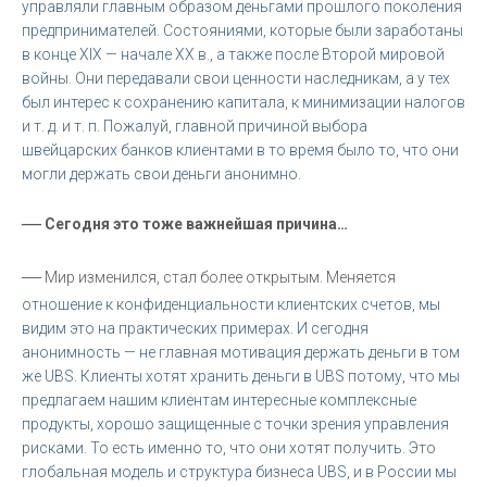
управляли главным образом деньгами прошлого поколения
предпринимателей. Состояниями, которые были заработаны
в конце XIX — начале XX в., а также после Второй мировой
войны. Они передавали свои ценности наследникам, а у тех
был интерес к сохранению капитала, к минимизации налогов
и т. д. и т. п. Пожалуй, главной причиной выбора
швейцарских банков клиентами в то время было то, что они
могли держать свои деньги анонимно.
—
Сегодня это тоже важнейшая причина…
—
Мир изменился, стал более открытым. Меняется
отношение к конфиденциальности клиентских счетов, мы
видим это на практических примерах. И сегодня
анонимность — не главная мотивация держать деньги в том
же UBS. Клиенты хотят хранить деньги в UBS потому, что мы
предлагаем нашим клиентам интересные комплексные
продукты, хорошо защищенные с точки зрения управления
рисками. То есть именно то, что они хотят получить. Это
глобальная модель и структура бизнеса UBS, и в России мы