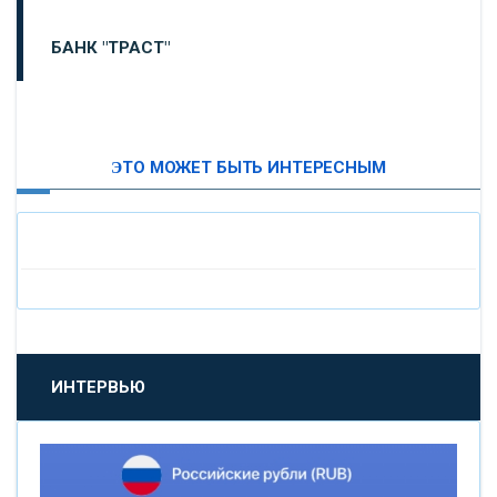
БАНК "ТРАСТ"
ВТБ24
ЭТО МОЖЕТ БЫТЬ ИНТЕРЕСНЫМ
«МОСКОВСКИЙ ИНДУСТРИАЛЬНЫЙ БАНК»
«ПАО МОСОБЛБАНК»
«БАНК САНКТ-ПЕТЕРБУРГ»
«ПРОМСВЯЗЬБАНК»
ИНТЕРВЬЮ
«НОВИКОМБАНК»