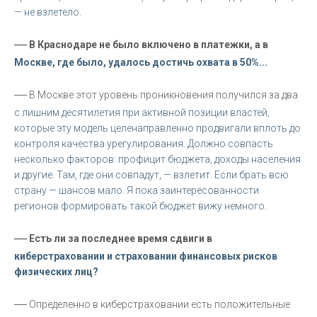
— не взлетело.
—
В Краснодаре не было включено в платежки, а в
Москве, где было, удалось достичь охвата в 50%...
—
В Москве этот уровень проникновения получился за два
с лишним десятилетия при активной позиции властей,
которые эту модель целенаправленно продвигали вплоть до
контроля качества урегулирования. Должно совпасть
несколько факторов: профицит бюджета, доходы населения
и другие. Там, где они совпадут, — взлетит. Если брать всю
страну — шансов мало. Я пока заинтересованности
регионов формировать такой бюджет вижу немного.
—
Есть ли за последнее время сдвиги в
киберстраховании и страховании финансовых рисков
физических лиц?
—
Определенно в киберстраховании есть положительные