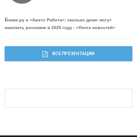
О
шибки при покупке подержанного авто
Б
анки.ру и «Авито Работа»: сколько денег могут
накопить россияне в 2025 году - «Лента новостей»
ВСЕ ПРЕЗЕНТАЦИИ
Ч
то будет с наличными деньгами при цифровом
рубле