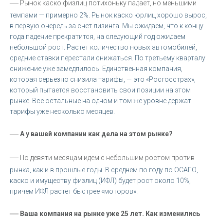
—
Рынок каско физлиц потихоньку падает, но меньшими
темпами — примерно 2%. Рынок каско юрлиц хорошо вырос,
в первую очередь за счет лизинга. Мы ожидаем, что к концу
года падение прекратится, на следующий год ожидаем
небольшой рост. Растет количество новых автомобилей,
средние ставки перестали снижаться. По третьему кварталу
снижение уже замедлилось. Единственная компания,
которая серьезно снизила тарифы, — это «Росгосстрах»,
который пытается восстановить свои позиции на этом
рынке. Все остальные на одном и том же уровне держат
тарифы уже несколько месяцев.
—
А у вашей компании как дела на этом рынке?
—
По девяти месяцам идем с небольшим ростом против
рынка, как и в прошлые годы. В среднем по году по ОСАГО,
каско и имуществу физлиц (ИФЛ) будет рост около 10%,
причем ИФЛ растет быстрее «моторов».
—
Ваша компания на рынке уже 25 лет. Как изменились