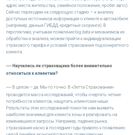
адрес места жительства, семейное положение, пробег авто).
Сейчас переходим на следующую стадию — к анализу
доступных источников информации о клиенте и автомобиле
(например, данные ГИБДД, кредитные скоринги). В
перспективе, учитывая появление big data и механизмов их
обработки и анализа, можем прийти к индивидуализации
страхового тарифа и условий страхования под конкретного
клиента.
—
Научились ли страховщики более внимательно
относиться к клиентам?
—
В целом — да. Мы-то точно. В «Зетта Страховании»
проводится масса исследований, чтобы очертить четкие
потребности клиентов, нащупать клиентские ниши.
Результаты этих исследований помогли нам выявить
наиболее значимые для клиента зоны и реагировать на
изменившиеся запросы. Например, падение рынка
страхования каско в последние годы привело к появлению
целой линейки экономпродуктов, позволяющих