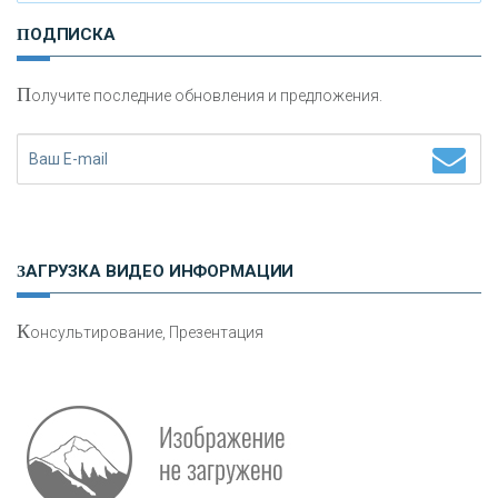
И
нвестиционные золотые монеты как средство
ПОДПИСКА
сохранения и увеличения капитала
П
олучите последние обновления и предложения.
Н
етворкинг для предпринимателей
ЗАГРУЗКА ВИДЕО ИНФОРМАЦИИ
К
онсультирование, Презентация
Р
абота мечты. Что банки делают для того, чтобы
привлечь и удержать персонал - «Интервью»