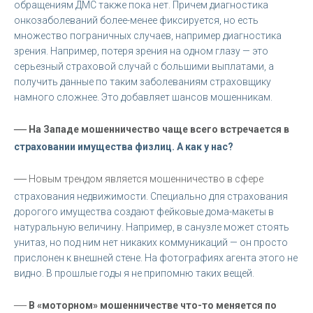
обращениям ДМС также пока нет. Причем диагностика
онкозаболеваний более-менее фиксируется, но есть
множество пограничных случаев, например диагностика
зрения. Например, потеря зрения на одном глазу — это
серьезный страховой случай с большими выплатами, а
получить данные по таким заболеваниям страховщику
намного сложнее. Это добавляет шансов мошенникам.
—
На Западе мошенничество чаще всего встречается в
страховании имущества физлиц. А как у нас?
—
Новым трендом является мошенничество в сфере
страхования недвижимости. Специально для страхования
дорогого имущества создают фейковые дома-макеты в
натуральную величину. Например, в санузле может стоять
унитаз, но под ним нет никаких коммуникаций — он просто
прислонен к внешней стене. На фотографиях агента этого не
видно. В прошлые годы я не припомню таких вещей.
—
В «моторном» мошенничестве что-то меняется по