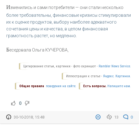
И
зменились и сами потребители — они стали несколько
более требовательны, финансовые кризисы стимулировали
их к оценке продуктов, выбору наиболее адекватного
сочетания цены и качества, в целом финансовая
грамотность растет, но медленно.
Б
еседовала Ольга КУЧЕРОВА,
Цитирование статьи, картинки - фото скриншот -
Rambler News Service.
Иллюстрация к статье -
Яндекс. Картинки.
Общие правила
поведения на сайте.
Есть вопросы.
Напишите нам.
0
30-10-2018, 15:48
13
0