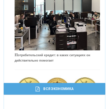
С
корость - один из главных трендов в
кредитовании бизнеса - «Интервью»
П
отребительский кредит: в каких ситуациях он
действительно помогает
ВСЯ ЭКОНОМИКА