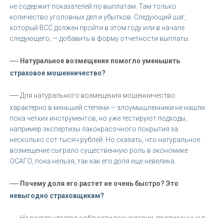
не содержит показателей по выплатам. Там только
количество уголовных дел и убытков. Следующий шаг,
который ВСС должен пройти в этом году или в начале
следующего, — добавить в форму отчетности выплаты.
—
Натуральное возмещение помогло уменьшить
страховое мошенничество?
—
Для натурального возмещения мошенничество
характерно в меньшей степени — злоумышленники не нашли
пока четких инструментов, но уже тестируют подходы,
например экспертизы лакокрасочного покрытия за
несколько сот тысяч рублей. Но сказать, что натуральное
возмещение сыграло существенную роль в экономике
ОСАГО, пока нельзя, так как его доля еще невелика.
—
Почему доля его растет не очень быстро? Это
невыгодно страховщикам?
—
Не всегда удается соблюсти все условия, прописанные в