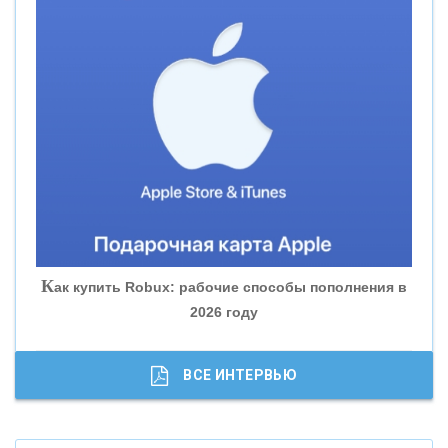
«СМП БАНК»
«ВНЕШПРОМБАНК»
«БАНК ЮГРА»
«БАНК ГЛОБЭКС»
«СОВКОМБАНК»
К
ак купить Robux: рабочие способы пополнения в
2026 году
«ТРАСТ»
«ГАЗПРОМБАНК»
ВСЕ ИНТЕРВЬЮ
«МОСКОВСКИЙ КРЕДИТНЫЙ БАНК»