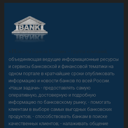
А
двокат it
Р
езкого разворота на рынке автокредитов не
«Н
овости Банков России» – группа компаний,
предвидится - «Интервью»
объединяющая ведущие информационные ресурсы
и сервисы банковской и финансовой тематики на
одном портале в кратчайшие сроки опубликовать
информацию и новости банков по всей России.
«Наши задачи» - предоставлять самую
оперативную, достоверную и подробную
информацию по банковскому рынку; - помогать
клиентам в выборе самых выгодных банковских
продуктов; - способствовать банкам в поиске
качественных клиентов; - налаживать общение