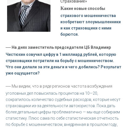
Страхование»
К
акие новые способы
страхового мошенничества
изобретают злоумышленники
и как страховщики с ними
борются.
—
На днях заместитель председателя ЦБ Владимир
Чистюхин озвучил цифру в 1 миллиард рублей, которую
страховщики потратили на борьбу с мошенничеством.
Что они делали за эти деньги и чего добились? Результат
уже ощущается?
—
Мы видим, что в ряде регионов частота возбуждения
уголовных дел повысилась процентов на 10—20,
сократилось количество судебных расходов, которые несут
страховщики из-за деятельности автоюристов. Пока дать
более детальные цифры проблематично — мы еще собираем
статистику. Плюс сама по себе статистическая отчетность
по борьбе с мошенничеством, внедренная в прошлом году,