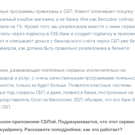
ные программы привязаны к СБП. Клиент оплачивает покупку
ваемый кэшбэк магазина, а не банка. Или как Benzuber сейчас
евле на 1%. Кроме того, мы реализовали вместе с ними серви
платы через подписку в СКБ-банк и создаёт подписку в прилож
яют и списывают деньги с банковского счёта через СБП уже бе
римеров, как должна быть правильно реализована в бизнесе
анки, развивающие платёжные сервисы исключительно на
варов и услуг, с очень качественными программами лояльнос
жности, только их будет больше. Появятся классные системы
ые под сервисы СБП, и даже, появятся банки, построенные на
Представитель Ozon на Финополис 2021 объявил, что его банк б
 СБП.
ное приложение СБПэй. Подразумевается, что этот сервис
 куайрингу. Расскажите поподробнее, как это работает?