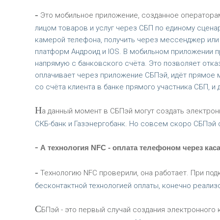
-
Это мобильное приложение, созданное операторам
лицом товаров и услуг через СБП по единому сцена
камерой телефона, получить через мессенджер или д
платформ Андроид и IOS. В мобильном приложении 
напрямую с банковского счёта. Это позволяет отказ
оплачивает через приложение СБПэй, идёт прямое
со счёта клиента в банке прямого участника СБП, и
Н
а данный момент в СБПэй могут создать электронн
СКБ-банк и Газэнергобанк. Но совсем скоро СБПэй 
-
А технология NFС - оплата телефоном через каса
-
Технологию NFС проверили, она работает. При под
бесконтактной технологией оплаты, конечно реализ
С
БПэй - это первый случай создания электронного 