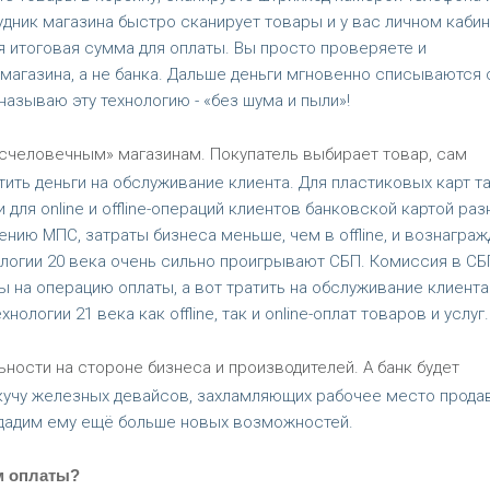
удник магазина быстро сканирует товары и у вас личном каби
 итоговая сумма для оплаты. Вы просто проверяете и
магазина, а не банка. Дальше деньги мгновенно списываются 
называю эту технологию - «без шума и пыли»!
счеловечным» магазинам. Покупатель выбирает товар, сам
тить деньги на обслуживание клиента. Для пластиковых карт т
для online и offline-операций клиентов банковской картой раз
нению МПС, затраты бизнеса меньше, чем в offline, и вознагра
логии 20 века очень сильно проигрывают СБП. Комиссия в СБ
ты на операцию оплаты, а вот тратить на обслуживание клиента
логии 21 века как offline, так и online-оплат товаров и услуг.
ности на стороне бизнеса и производителей. А банк будет
 кучу железных девайсов, захламляющих рабочее место прода
ы дадим ему ещё больше новых возможностей.
м оплаты?