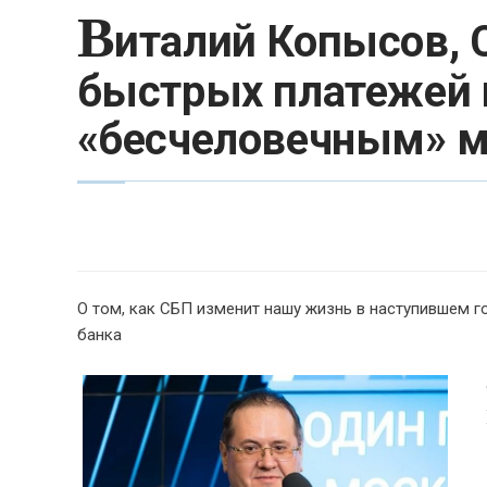
В
италий Копысов, 
быстрых платежей 
«бесчеловечным» м
О том, как СБП изменит нашу жизнь в наступившем г
банка