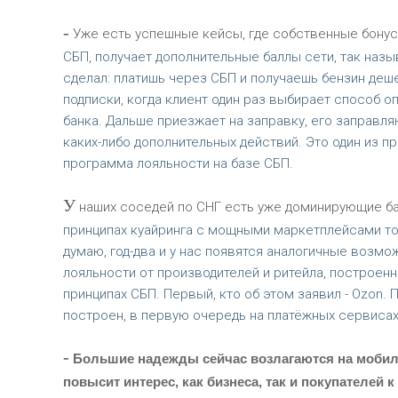
-
Уже есть успешные кейсы, где собственные бонус
СБП, получает дополнительные баллы сети, так назы
сделал: платишь через СБП и получаешь бензин деш
подписки, когда клиент один раз выбирает способ о
банка. Дальше приезжает на заправку, его заправл
каких-либо дополнительных действий. Это один из п
программа лояльности на базе СБП.
У
наших соседей по СНГ есть уже доминирующие б
принципах куайринга с мощными маркетплейсами то
думаю, год-два и у нас появятся аналогичные возмо
лояльности от производителей и ритейла, построенн
принципах СБП. Первый, кто об этом заявил - Ozon. 
построен, в первую очередь на платёжных сервисах
-
Большие надежды сейчас возлагаются на мобиль
повысит интерес, как бизнеса, так и покупателей к