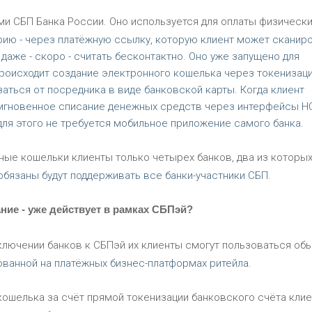
и СБП Банка России. Оно используется для оплаты физическ
рию - через платёжную ссылку, которую клиент может сканир
аже - скоро - считать бесконтактно. Оно уже запущено для
происходит создание электронного кошелька через токенизац
аться от посредника в виде банковской карты. Когда клиент
 мгновенное списание денежных средств через интерфейсы Н
 для этого не требуется мобильное приложение самого банка.
ые кошельки клиенты только четырех банков, два из которых 
обязаны будут поддерживать все банки-участники СБП.
ние - уже действует в рамках СБПэй?
ключении банков к СБПэй их клиенты смогут пользоваться об
ованной на платёжных бизнес-платформах ритейла.
кошелька за счёт прямой токенизации банковского счёта клие