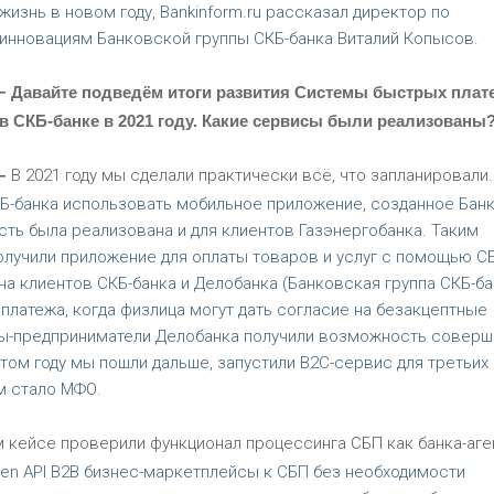
жизнь в новом году, Bankinform.ru рассказал директор по
инновациям Банковской группы СКБ-банка Виталий Копысов.
-
Давайте подведём итоги развития Системы быстрых плат
в СКБ-банке в 2021 году. Какие сервисы были реализованы
-
В 2021 году мы сделали практически всё, что запланировали.
Б-банка использовать мобильное приложение, созданное Бан
сть была реализована и для клиентов Газэнергобанка. Таким
олучили приложение для оплаты товаров и услуг с помощью СБ
а клиентов СКБ-банка и Делобанка (Банковская группа СКБ-ба
платежа, когда физлица могут дать согласие на безакцептные
нты-предприниматели Делобанка получили возможность соверш
этом году мы пошли дальше, запустили B2C-сервис для третьих
м стало МФО.
м кейсе проверили функционал процессинга СБП как банка-аге
pen API B2B бизнес-маркетплейсы к СБП без необходимости