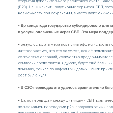
открытия дополнительного расчётного счёта. Заве
(B2B). Наши клиенты ждут новых сервисов СБП, пот
возможности при сохранении, а часто даже снижени
-
До конца года государство субсидировало для м
и услуги, оплаченные через СБП. Эта мера подде
-
Безусловно, эта мера повысила эффективность по
интересоваться, что это за услуга, как её подключ
количество операций, количество предпринимателе
комиссий продолжится, я думаю, будет ещё больший 
понимаю, сейчас по цифрам мы должны были прийти 
рост был с нуля.
-
В С2С-переводах это удалось сравнительно быс
-
Да, по переводам между физлицами СБП практическ
пользовались переводами p2p, продолжают ими поль