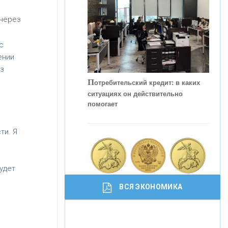
 через
с
ении
з
П
отребительский кредит: в каких
ситуациях он действительно
помогает
ти. Я
удет
ВСЯ ЭКОНОМИКА
И
нвестиционные золотые монеты
Р
как средство сохранения и
абота мечты. Что банки делают для
увеличения капитала
того, чтобы привлечь и удержать
персонал - «Интервью»