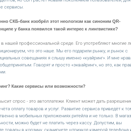
адептов, но СБП растёт новым поколением пользователей, для
ие сервисы.
нно СКБ-банк изобрёл этот неологизм как синоним QR-
инципе у банка появился такой интерес к лингвистике?
 в нашей профессиональной среде. Его употребляют многие л
иционируем, что это наше. Мы его подарили рынку, и рынок с
циальных совещаниях я слышу именно «куайринг». И мне нрав
общепринятым. Говорят и просто «эквайринг», но это, как пра
ии.
ринг? Какие сервисы или возможности?
ысит спрос - это автоплатежи. Клиент может дать разрешени
ёта оплату товаров и услуг. Развитие сервиса приведёт к то
венно в мобильных приложениях ритейла и не только. В магаз
ости, можно будет не платить через кассу. Допустим, вы
те товары в корзину, сканируете штрихкод камерой телефона 