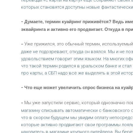
переводы «с карты на карту» ещё сохраняют своих 
которых становятся доступны новые фантастическ
-
Думаете, термин куайринг приживётся? Ведь име
эквайринга и активно его продвигает. Откуда в пр
-
Уже прижился, это обычный термин, используемый
даже не подозревают, откуда он взялся. Мы и не поз
удовольствием говорит этим языком. На многих офи
что такой термин родился в уральском банке и стал 
про карты, а СБП надо всё же выделять в этой истор
-
Что еще может увеличить спрос бизнеса на куай
-
Мы уже запустили сервис, который однозначно пов
магазину списывать автоматически с банковского сч
что в скором будущем мы увидим оплату непосредст
которые активно продвигают свои программы лояльн
находитесь в магазине крупного ритейлера. Вы берё