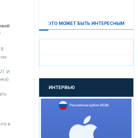
ВТБ24
ЭТО МОЖЕТ БЫТЬ ИНТЕРЕСНЫМ
ежей
«МОСКОВСКИЙ
?
ИНДУСТРИАЛЬНЫЙ БАНК»
 В
«ПАО МОСОБЛБАНК»
ком
«БАНК САНКТ-ПЕТЕРБУРГ»
П. И
нка)
ИНТЕРВЬЮ
«ПРОМСВЯЗЬБАНК»
ать
«НОВИКОМБАНК»
нта в
«СМП БАНК»