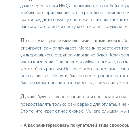
даже через метки NFC, а возможно, что любой сотр
мобильного приложения этого ретейлера появляется
подтверждаете покупку опять же в личном кабинете 
банковского счёта и поступают на счёт продавца. Я 
П
о факту мы уже семимильными шагами идем к «бе
сканирует, сам оплачивает. Магазин перестанет тра
универсального сервиса никогда не будет. Комиссии 
части комиссии. При оплате в online-торговле, по м
может быть разным. На фоне этого карточные техно
всегда низкая. По сути, бизнес несёт равные затра
бизнес может значительно меньше, применяя уже техно
Д
умаю, будут активно развиваться программы лояль
предоставлять только сам сервис для оплаты, а не
Это то, что ждёт от нас бизнес. Мы его слышим, м
-
А как заинтересовать покупателей этим способо