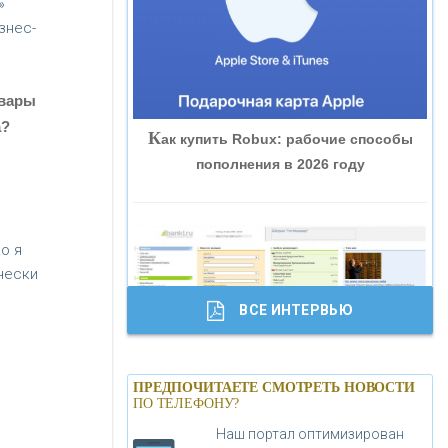
»
«ВНЕШПРОМБАНК»
знес-
«БАНК ЮГРА»
овары
а?
К
ак купить Robux: рабочие способы
«БАНК ГЛОБЭКС»
пополнения в 2026 году
«СОВКОМБАНК»
о я
«ТРАСТ»
чески
ВСЕ ИНТЕРВЬЮ
«ГАЗПРОМБАНК»
Б
анки.ру обновил логотип впервые за
«МОСКОВСКИЙ КРЕДИТНЫЙ
ПРЕДПОЧИТАЕТЕ СМОТРЕТЬ НОВОСТИ
19 лет - «Лента новостей»
ПО ТЕЛЕФОНУ?
БАНК»
Наш портал оптимизирован