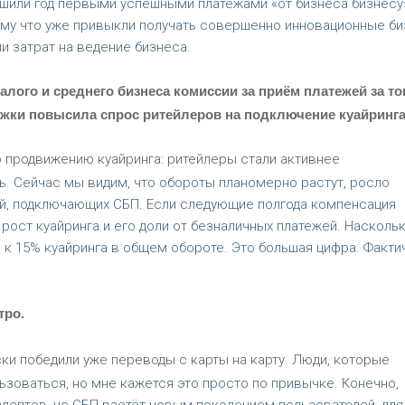
ршили год первыми успешными платежами «от бизнеса бизнесу
ому что уже привыкли получать совершенно инновационные би
и затрат на ведение бизнеса.
алого и среднего бизнеса комиссии за приём платежей за т
ржки повысила спрос ритейлеров на подключение куайринг
 продвижению куайринга: ритейлеры стали активнее
ить. Сейчас мы видим, что обороты планомерно растут, росло
й, подключающих СБП. Если следующие полгода компенсация
рост куайринга и его доли от безналичных платежей. Наскольк
к 15% куайринга в общем обороте. Это большая цифра. Факти
тро.
и победили уже переводы с карты на карту. Люди, которые
зоваться, но мне кажется это просто по привычке. Конечно,