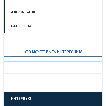
АЛЬФА-БАНК
БАНК "ТРАСТ"
ВТБ24
ЭТО МОЖЕТ БЫТЬ ИНТЕРЕСНЫМ
«МОСКОВСКИЙ ИНДУСТРИАЛЬНЫЙ БАНК»
«ПАО МОСОБЛБАНК»
«БАНК САНКТ-ПЕТЕРБУРГ»
«ПРОМСВЯЗЬБАНК»
ИНТЕРВЬЮ