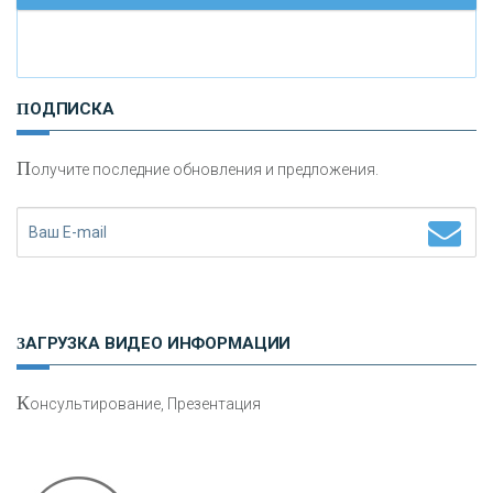
И
нвестиционные золотые монеты как средство
ПОДПИСКА
сохранения и увеличения капитала
П
олучите последние обновления и предложения.
Н
етворкинг для предпринимателей
ЗАГРУЗКА ВИДЕО ИНФОРМАЦИИ
К
онсультирование, Презентация