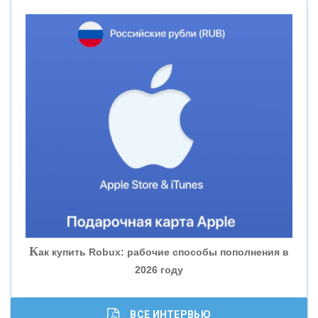
«НОВИКОМБАНК»
«СМП БАНК»
«ВНЕШПРОМБАНК»
«БАНК ЮГРА»
«БАНК ГЛОБЭКС»
«СОВКОМБАНК»
К
ак купить Robux: рабочие способы пополнения в
2026 году
«ТРАСТ»
«ГАЗПРОМБАНК»
ВСЕ ИНТЕРВЬЮ