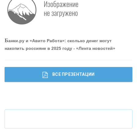
Р
абота мечты. Что банки делают для того, чтобы
привлечь и удержать персонал - «Интервью»
О
шибки при покупке подержанного авто
Б
анки.ру и «Авито Работа»: сколько денег могут
накопить россияне в 2025 году - «Лента новостей»
ВСЕ ПРЕЗЕНТАЦИИ
Ч
то будет с наличными деньгами при цифровом
рубле