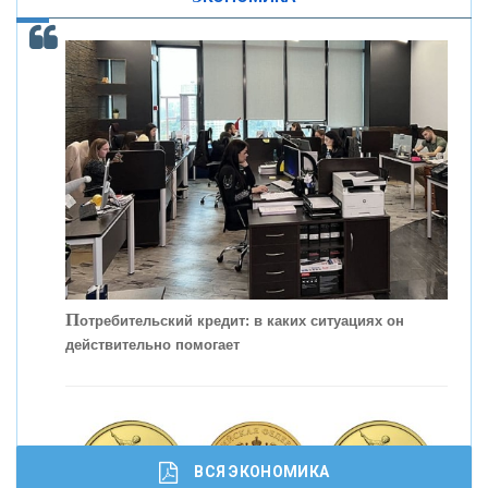
С
корость - один из главных трендов в
кредитовании бизнеса - «Интервью»
П
отребительский кредит: в каких ситуациях он
действительно помогает
ВСЯ ЭКОНОМИКА