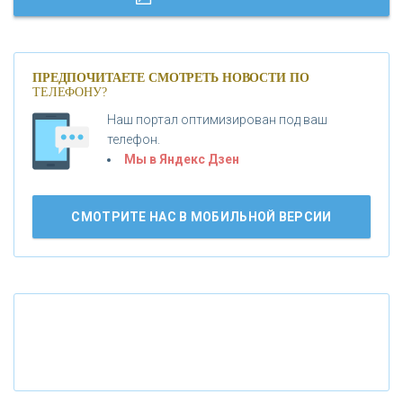
«МОСКОВСКИЙ КРЕДИТНЫЙ БАНК»
ПРЕДПОЧИТАЕТЕ СМОТРЕТЬ НОВОСТИ ПО
ТЕЛЕФОНУ?
«АБСОЛЮТ БАНК»
Наш портал оптимизирован под ваш
телефон.
Б
«БАНК ВОЗРОЖДЕНИЕ»
анки.ру обновил логотип впервые за 19 лет -
Мы в Яндекс Дзен
«Лента новостей»
АО «КРЕДИТ ЕВРОПА БАНК»
СМОТРИТЕ НАС В МОБИЛЬНОЙ ВЕРСИИ
«ТАТФОНДБАНК»
«РОССИЙСКИЙ КАПИТАЛ»
«НАЦИОНАЛЬНЫЙ КЛИРИНГОВЫЙ ЦЕНТР»