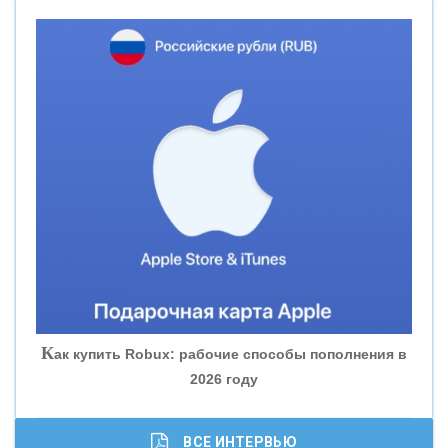
«НОВИКОМБАНК»
«СМП БАНК»
«ВНЕШПРОМБАНК»
«БАНК ЮГРА»
«БАНК ГЛОБЭКС»
«СОВКОМБАНК»
К
ак купить Robux: рабочие способы пополнения в
2026 году
«ТРАСТ»
«ГАЗПРОМБАНК»
ВСЕ ИНТЕРВЬЮ