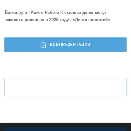
О
шибки при покупке подержанного авто
Р
абота мечты. Что банки делают для того, чтобы
Б
анки.ру и «Авито Работа»: сколько денег могут
привлечь и удержать персонал - «Интервью»
накопить россияне в 2025 году - «Лента новостей»
ВСЕ ПРЕЗЕНТАЦИИ
Ч
то будет с наличными деньгами при цифровом
рубле