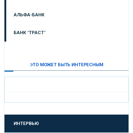
АЛЬФА-БАНК
БАНК "ТРАСТ"
ВТБ24
ЭТО МОЖЕТ БЫТЬ ИНТЕРЕСНЫМ
«МОСКОВСКИЙ ИНДУСТРИАЛЬНЫЙ БАНК»
«ПАО МОСОБЛБАНК»
«БАНК САНКТ-ПЕТЕРБУРГ»
«ПРОМСВЯЗЬБАНК»
ИНТЕРВЬЮ