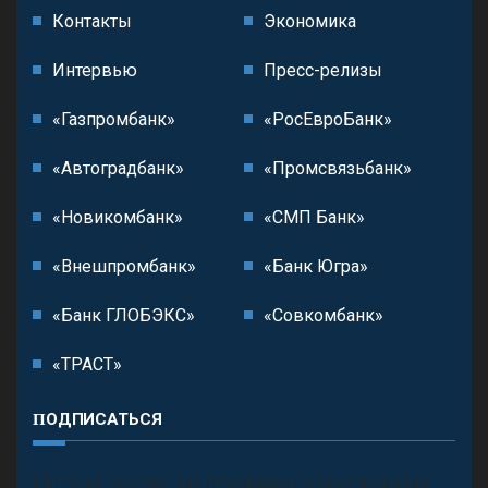
Контакты
Экономика
Интервью
Пресс-релизы
«Газпромбанк»
«РосЕвроБанк»
«Автоградбанк»
«Промсвязьбанк»
«Новикомбанк»
«СМП Банк»
«Внешпромбанк»
«Банк Югра»
«Банк ГЛОБЭКС»
«Совкомбанк»
«ТРАСТ»
ПОДПИСАТЬСЯ
П
олучить последние обновления и предложения.