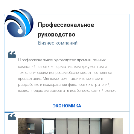
«ФК ОТКРЫТИЕ»
Профессиональное
«ЗАПСИБКОМБАНК»
руководство
Бизнес компаний
«РОСЕВРОБАНК»
П
рофессиональное руководство промышленных
«ПРЕСС-СЛУЖБА ВТБ24»
компаний по новым нормативным документам и
технологическим вопросам обеспечивает постоянное
процветание. Мы помогаем нашим клиентам в
«АВТОГРАДБАНК»
разработке и поддержании финансовых стратегий,
позволяющих им завоевать все более сложный рынок.
К
ак Система быстрых платежей за пять лет
«ПРОМРЕГИОНБАНК»
изменила финансовый рынок - «Интервью»
ЭКОНОМИКА
ОНАС
КОНТАКТЫ