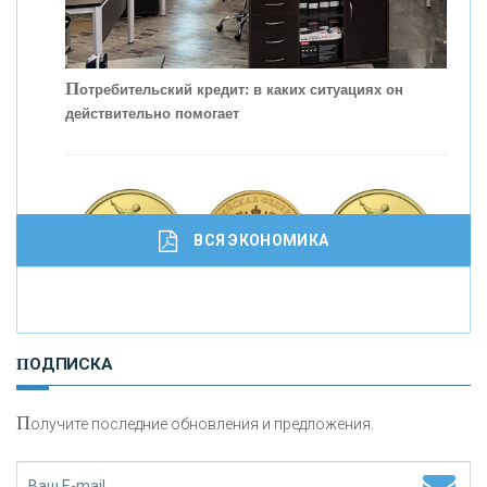
П
отребительский кредит: в каких ситуациях он
действительно помогает
С
корость - один из главных трендов в
кредитовании бизнеса - «Интервью»
ВСЯ ЭКОНОМИКА
И
нвестиционные золотые монеты как средство
ПОДПИСКА
сохранения и увеличения капитала
П
олучите последние обновления и предложения.