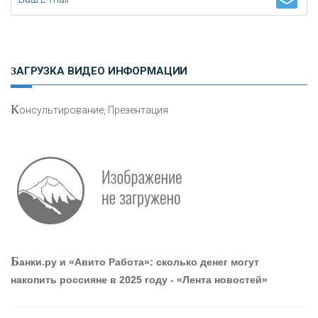
Н
етворкинг для предпринимателей
ЗАГРУЗКА ВИДЕО ИНФОРМАЦИИ
К
онсультирование, Презентация
О
шибки при покупке подержанного авто
Р
абота мечты. Что банки делают для того, чтобы
Б
анки.ру и «Авито Работа»: сколько денег могут
привлечь и удержать персонал - «Интервью»
накопить россияне в 2025 году - «Лента новостей»