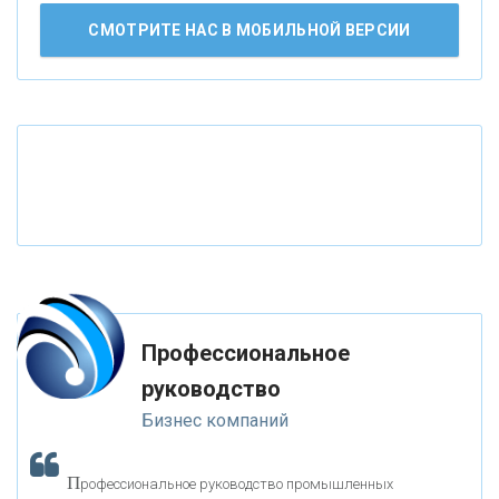
АО «КРЕДИТ ЕВРОПА БАНК»
СМОТРИТЕ НАС В МОБИЛЬНОЙ ВЕРСИИ
«ТАТФОНДБАНК»
«РОССИЙСКИЙ КАПИТАЛ»
«НАЦИОНАЛЬНЫЙ КЛИРИНГОВЫЙ ЦЕНТР»
«ФК ОТКРЫТИЕ»
Профессиональное
«ЗАПСИБКОМБАНК»
руководство
Бизнес компаний
«РОСЕВРОБАНК»
П
рофессиональное руководство промышленных
«ПРЕСС-СЛУЖБА ВТБ24»