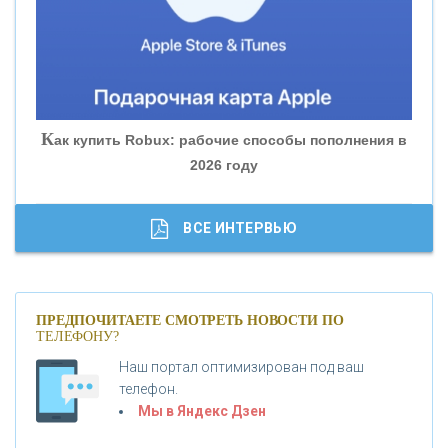
«БАНК ГЛОБЭКС»
«СОВКОМБАНК»
К
ак купить Robux: рабочие способы пополнения в
2026 году
«ТРАСТ»
«ГАЗПРОМБАНК»
ВСЕ ИНТЕРВЬЮ
«МОСКОВСКИЙ КРЕДИТНЫЙ БАНК»
ПРЕДПОЧИТАЕТЕ СМОТРЕТЬ НОВОСТИ ПО
ТЕЛЕФОНУ?
«АБСОЛЮТ БАНК»
Наш портал оптимизирован под ваш
телефон.
Б
«БАНК ВОЗРОЖДЕНИЕ»
анки.ру обновил логотип впервые за 19 лет -
Мы в Яндекс Дзен
«Лента новостей»