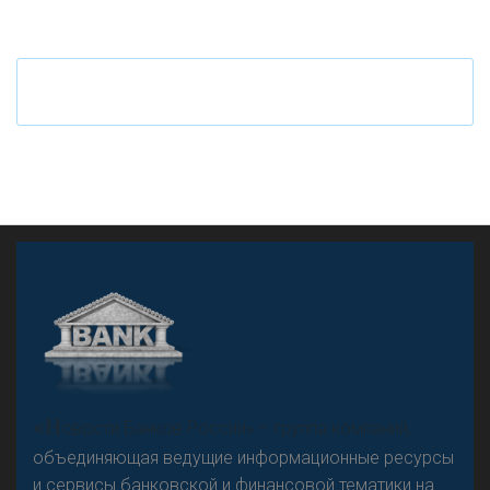
Ч
то будет с наличными деньгами при цифровом
рубле
А
двокат it
«Н
овости Банков России» – группа компаний,
объединяющая ведущие информационные ресурсы
и сервисы банковской и финансовой тематики на