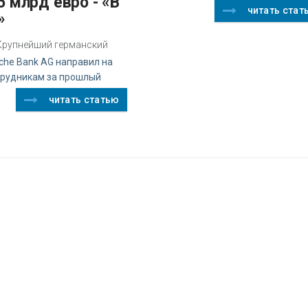
5 млрд евро - «В
читать стат
»
z Крупнейший германский
che Bank AG направил на
трудникам за прошлый
читать статью