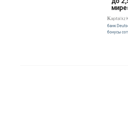
до 2,
мире
K
apital.k
банк Deuts
бонусы со