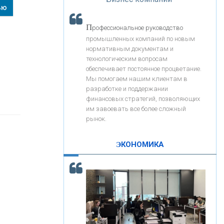
«Интервью»
ью
«ЗАПСИБКОМБАНК»
П
рофессиональное руководство
«РОСЕВРОБАНК»
промышленных компаний по новым
нормативным документам и
технологическим вопросам
«ПРЕСС-СЛУЖБА ВТБ24»
обеспечивает постоянное процветание.
Мы помогаем нашим клиентам в
разработке и поддержании
«АВТОГРАДБАНК»
финансовых стратегий, позволяющих
им завоевать все более сложный
рынок.
«ПРОМРЕГИОНБАНК»
ЭКОНОМИКА
С
корость - один из главных трендов в
ОНАС
кредитовании бизнеса - «Интервью»
КОНТАКТЫ