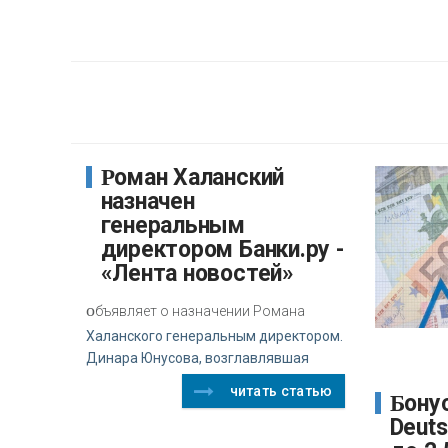
Роман Халанский
назначен
генеральным
директором Банки.ру -
«Лента новостей»
о
бъявляет о назначении Романа
Халанского генеральным директором.
Динара Юнусова, возглавлявшая
читать статью
Бонусный пул
Deut