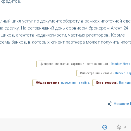
 кредитов.
лный цикл услуг по документообороту в рамках ипотечной сде
на сделку. На сегодняшний день сервисом-брокером Агент 24
йщиков, агентств недвижимости, частных риелторов. Кроме
емь банков, в которых клиент партнера может получить ипоте
Цитирование статьи, картинки - фото скриншот -
Rambler News 
Иллюстрация к статье -
Яндекс. Ка
Общие правила
поведения на сайте.
Есть вопросы.
Напиши
Новости 
9