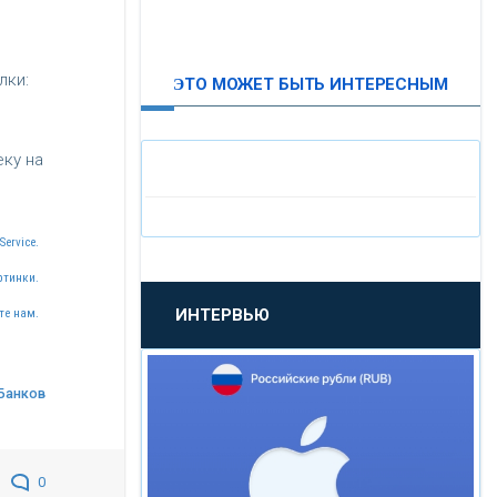
ВТБ24
лки:
ЭТО МОЖЕТ БЫТЬ ИНТЕРЕСНЫМ
«МОСКОВСКИЙ
ИНДУСТРИАЛЬНЫЙ БАНК»
ку на
«ПАО МОСОБЛБАНК»
Service.
«БАНК САНКТ-ПЕТЕРБУРГ»
ртинки.
ИНТЕРВЬЮ
те нам.
«ПРОМСВЯЗЬБАНК»
«НОВИКОМБАНК»
Банков
«СМП БАНК»
0