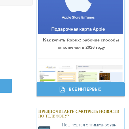
«ВНЕШПРОМБАНК»
«БАНК ЮГРА»
К
ак купить Robux: рабочие способы
«БАНК ГЛОБЭКС»
пополнения в 2026 году
«СОВКОМБАНК»
«ТРАСТ»
ВСЕ ИНТЕРВЬЮ
«ГАЗПРОМБАНК»
Б
анки.ру обновил логотип впервые за
«МОСКОВСКИЙ КРЕДИТНЫЙ
ПРЕДПОЧИТАЕТЕ СМОТРЕТЬ НОВОСТИ
19 лет - «Лента новостей»
ПО ТЕЛЕФОНУ?
БАНК»
Наш портал оптимизирован