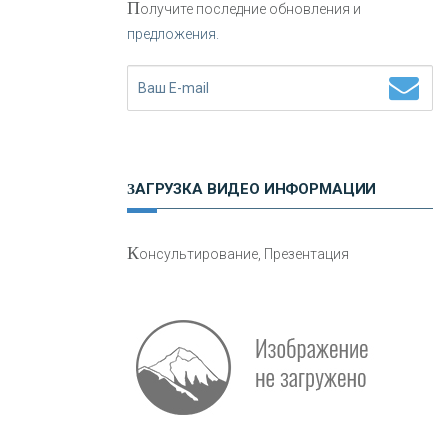
П
олучите последние обновления и
предложения.
Н
етворкинг для предпринимателей
ЗАГРУЗКА ВИДЕО ИНФОРМАЦИИ
О
шибки при покупке подержанного
К
онсультирование, Презентация
авто