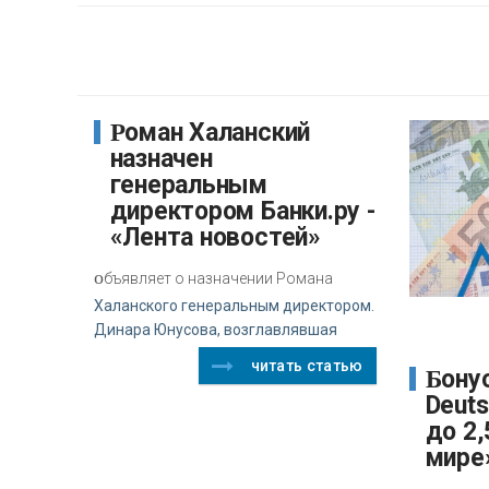
Роман Халанский
назначен
генеральным
директором Банки.ру -
«Лента новостей»
о
бъявляет о назначении Романа
Халанского генеральным директором.
Динара Юнусова, возглавлявшая
читать статью
Бонусный пул
Deut
до 2,
мире