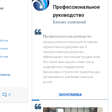
«Интервью»
-- Лучшее, что можно сделать с хорошим советом, это
«ЗАПСИБКОМБАНК»
Профессиональное
пропустить его мимо ушей. Он никогда не бывает
нк
полезен никому, кроме того, кто его дал.
руководство
-- Люблю давать советы и очень не люблю, когда их
«РОСЕВРОБАНК»
Бизнес компаний
дают мне.
«ПРЕСС-СЛУЖБА ВТБ24»
П
рофессиональное руководство
Service.
промышленных компаний по новым
нормативным документам и
«АВТОГРАДБАНК»
ртинки.
технологическим вопросам
обеспечивает постоянное процветание.
те нам.
Мы помогаем нашим клиентам в
«ПРОМРЕГИОНБАНК»
разработке и поддержании
финансовых стратегий, позволяющих
Банков
им завоевать все более сложный
С
корость - один из главных трендов в
ОНАС
рынок.
кредитовании бизнеса - «Интервью»
КОНТАКТЫ
ЭКОНОМИКА
0