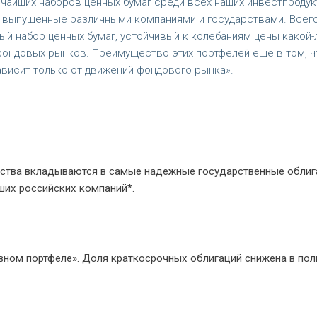
очайших наборов ценных бумаг среди всех наших инвестпродук
 выпущенные различными компаниями и государствами. Всего
ый набор ценных бумаг, устойчивый к колебаниям цены какой-
 фондовых рынков. Преимущество этих портфелей еще в том, ч
висит только от движений фондового рынка».
ства вкладываются в самые надежные государственные облиг
ших российских компаний*.
вном портфеле». Доля краткосрочных облигаций снижена в пол