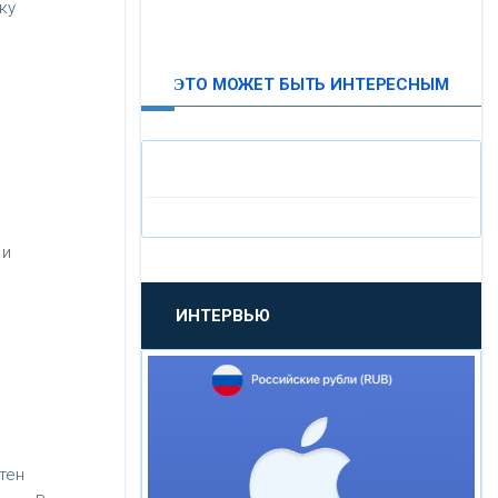
ку
ВТБ24
ЭТО МОЖЕТ БЫТЬ ИНТЕРЕСНЫМ
«МОСКОВСКИЙ
ИНДУСТРИАЛЬНЫЙ БАНК»
«ПАО МОСОБЛБАНК»
 и
«БАНК САНКТ-ПЕТЕРБУРГ»
ИНТЕРВЬЮ
«ПРОМСВЯЗЬБАНК»
«НОВИКОМБАНК»
«СМП БАНК»
тен