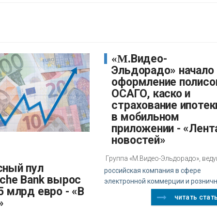
«М.Видео-
Эльдорадо» начало
оформление полисо
ОСАГО, каско и
страхование ипотек
в мобильном
приложении - «Лент
новостей»
Группа «М.Видео-Эльдорадо», вед
российская компания в сфере
sche Bank вырос
электронной коммерции и рознич
5 млрд евро - «В
читать стат
»