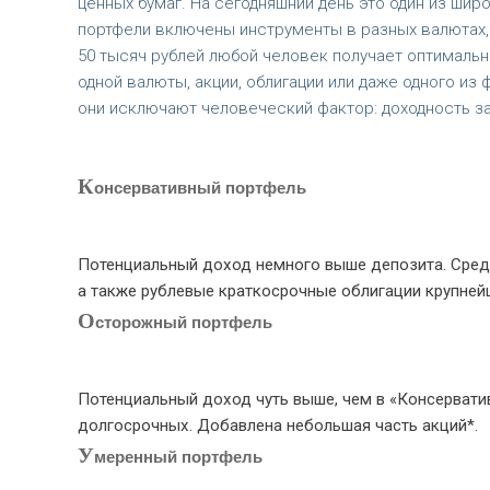
ценных бумаг. На сегодняшний день это один из шир
портфели включены инструменты в разных валютах,
50 тысяч рублей любой человек получает оптимальн
одной валюты, акции, облигации или даже одного из
они исключают человеческий фактор: доходность за
К
онсервативный портфель
Потенциальный доход немного выше депозита. Сред
а также рублевые краткосрочные облигации крупней
О
сторожный портфель
Потенциальный доход чуть выше, чем в «Консервати
долгосрочных. Добавлена небольшая часть акций*.
У
меренный портфель