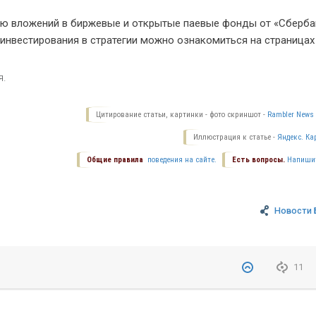
ью вложений в биржевые и открытые паевые фонды от «Сберба
инвестирования в стратегии можно ознакомиться на страницах
я.
Цитирование статьи, картинки - фото скриншот -
Rambler News 
Иллюстрация к статье -
Яндекс. Ка
Общие правила
поведения на сайте.
Есть вопросы.
Напиши
Новости 
11