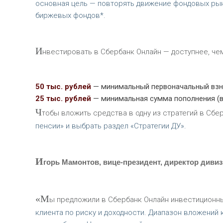
основная цель — повторять движение фондовых рын
биржевых фондов*.
И
нвестировать в Сбербанк Онлайн — доступнее, чем
50 тыс. рублей
— минимальный первоначальный взнос
25 тыс. рублей
— минимальная сумма пополнения (в 
Ч
тобы вложить средства в одну из стратегий в Сбер
пенсии» и выбрать раздел «Стратегии ДУ».
И
горь Мамонтов, вице-президент, директор диви
«М
ы предложили в Сбербанк Онлайн инвестиционн
клиента по риску и доходности. Диапазон вложений 