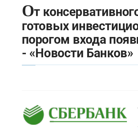
О
т консервативного
готовых инвестици
порогом входа появ
- «Новости Банков»