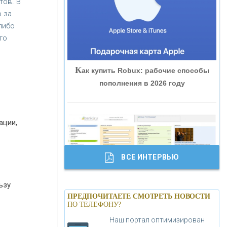
тов. В
«ВНЕШПРОМБАНК»
 за
либо
то
«БАНК ЮГРА»
К
ак купить Robux: рабочие способы
«БАНК ГЛОБЭКС»
пополнения в 2026 году
«СОВКОМБАНК»
ации,
«ТРАСТ»
ВСЕ ИНТЕРВЬЮ
«ГАЗПРОМБАНК»
ьзу
Б
анки.ру обновил логотип впервые за
«МОСКОВСКИЙ КРЕДИТНЫЙ
ПРЕДПОЧИТАЕТЕ СМОТРЕТЬ НОВОСТИ
19 лет - «Лента новостей»
ПО ТЕЛЕФОНУ?
БАНК»
Наш портал оптимизирован