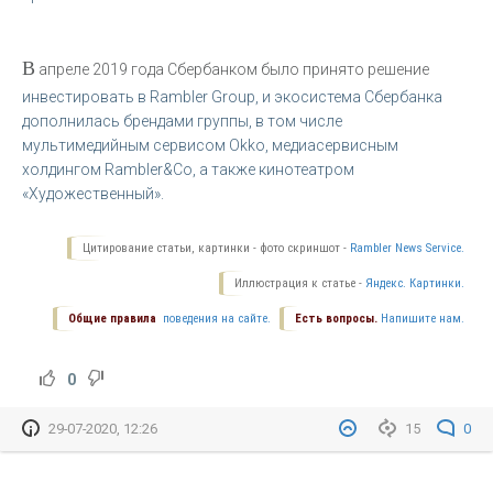
В
апреле 2019 года Сбербанком было принято решение
инвестировать в Rambler Group, и экосистема Сбербанка
дополнилась брендами группы, в том числе
мультимедийным сервисом Оkkо, медиасервисным
холдингом Rambler&Co, а также кинотеатром
«Художественный».
Цитирование статьи, картинки - фото скриншот -
Rambler News Service.
Иллюстрация к статье -
Яндекс. Картинки.
Общие правила
поведения на сайте.
Есть вопросы.
Напишите нам.
0
29-07-2020, 12:26
15
0