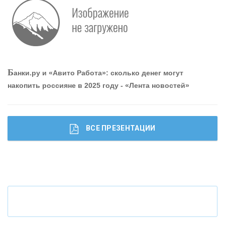
Р
абота мечты. Что банки делают для того, чтобы
привлечь и удержать персонал - «Интервью»
О
шибки при покупке подержанного авто
Б
анки.ру и «Авито Работа»: сколько денег могут
накопить россияне в 2025 году - «Лента новостей»
ВСЕ ПРЕЗЕНТАЦИИ
Ч
то будет с наличными деньгами при цифровом
рубле