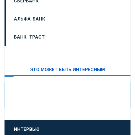
СБЕРБАНК
АЛЬФА-БАНК
БАНК "ТРАСТ"
ВТБ24
ЭТО МОЖЕТ БЫТЬ ИНТЕРЕСНЫМ
«МОСКОВСКИЙ ИНДУСТРИАЛЬНЫЙ БАНК»
«ПАО МОСОБЛБАНК»
«БАНК САНКТ-ПЕТЕРБУРГ»
«ПРОМСВЯЗЬБАНК»
ИНТЕРВЬЮ