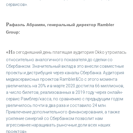
сервисов».
Р
афаэль Абрамян, генеральный директор Rambler
Group:
«Н
а сегодняшний день платящая аудитория Okko утроилась
относительно аналогичного показателя до сделки со
Сбербанком. Значительный вклад в это внесли совместные
проекты и дистрибуция через каналы Сбербанка. Аудитория
медиасервисных проектов Rambler&Co с этого момента
увеличилась на 20% и в марте 2020 достигла 66 миллионов,
а число билетов, реализованных в 2019 году через онлайн-
сервис Рамблер/касса, по сравнению с предыдущим годом
увеличилось почти в два раза и составило 24 млн.
Привлечение дополнительного финансирования, а также
усиление синергий со Сбербанком позволит нам
агрессивнее наращивать рыночные доли всех наших
проектов».