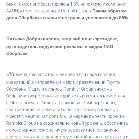
банк также приобретет долю в 1,5% напрямую у компании
A&NN, второго акционера Rambler Group.
Таким образом,
доля Сбербанка в капитале группы увеличится до 55%.
Т
атьяна Доброхвалова,
старший вице-президент,
руководитель индустрии рекламы и медиа ПАО
Сбербанк:
«У
верена, сейчас отличное время для наращивания
инвестиций в направление медиа и развлечений Группы
Сбербанк. Медиа и сервисы Rambler Group знакомы
большинству россиян: каждый хоть раз читал новости на
Lenta.ru, покупал билеты с помощью Рамблер/кассы,
смотрел кино на Okko или болел за любимую команду
вместе с Чемпионат.com. Мы намерены вывести проекты
Rambler Group на кардинально новый уровень, обеспечить
их ускоренное технологическое развитие и органично
вписать их в нашу экосистему разнообразных продуктов и