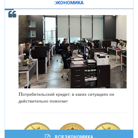
ЭКОНОМИКА
КОНТАКТЫ
С
корость - один из главных трендов в
кредитовании бизнеса - «Интервью»
П
отребительский кредит: в каких ситуациях он
действительно помогает
ВСЯ ЭКОНОМИКА