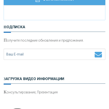
И
нвестиционные золотые монеты как средство
ПОДПИСКА
сохранения и увеличения капитала
П
олучите последние обновления и предложения.
Н
етворкинг для предпринимателей
ЗАГРУЗКА ВИДЕО ИНФОРМАЦИИ
К
онсультирование, Презентация