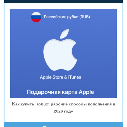
«НОВИКОМБАНК»
«СМП БАНК»
«ВНЕШПРОМБАНК»
«БАНК ЮГРА»
«БАНК ГЛОБЭКС»
«СОВКОМБАНК»
К
ак купить Robux: рабочие способы пополнения в
2026 году
«ТРАСТ»