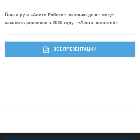
О
шибки при покупке подержанного авто
Б
анки.ру и «Авито Работа»: сколько денег могут
накопить россияне в 2025 году - «Лента новостей»
ВСЕ ПРЕЗЕНТАЦИИ
Ч
то будет с наличными деньгами при цифровом
рубле