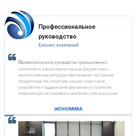
«ЗАПСИБКОМБАНК»
глупость. Из всех страхов самый пугающий — самолюбование.
-- Лучшее, что можно сделать с хорошим советом, это пропустить его
мимо ушей. Он никогда не бывает полезен никому, кроме того, кто его
«РОСЕВРОБАНК»
дал.
Профессиональное
-- Люблю давать советы и очень не люблю, когда их дают мне.
руководство
«ПРЕСС-СЛУЖБА ВТБ24»
Бизнес компаний
«АВТОГРАДБАНК»
П
рофессиональное руководство промышленных
К
компаний по новым нормативным документам и
ак Система быстрых платежей за пять лет
«ПРОМРЕГИОНБАНК»
технологическим вопросам обеспечивает постоянное
изменила финансовый рынок - «Интервью»
процветание. Мы помогаем нашим клиентам в
разработке и поддержании финансовых стратегий,
ОНАС
позволяющих им завоевать все более сложный рынок.
ЭКОНОМИКА
КОНТАКТЫ