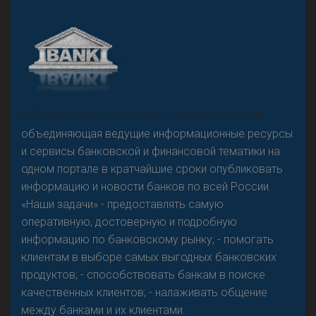
А
двокат it
Р
езкого разворота на рынке автокредитов не
«Н
овости Банков России» – группа компаний,
предвидится - «Интервью»
объединяющая ведущие информационные ресурсы
и сервисы банковской и финансовой тематики на
одном портале в кратчайшие сроки опубликовать
информацию и новости банков по всей России.
«Наши задачи» - предоставлять самую
оперативную, достоверную и подробную
информацию по банковскому рынку; - помогать
клиентам в выборе самых выгодных банковских
продуктов; - способствовать банкам в поиске
качественных клиентов; - налаживать общение
между банками и их клиентами.