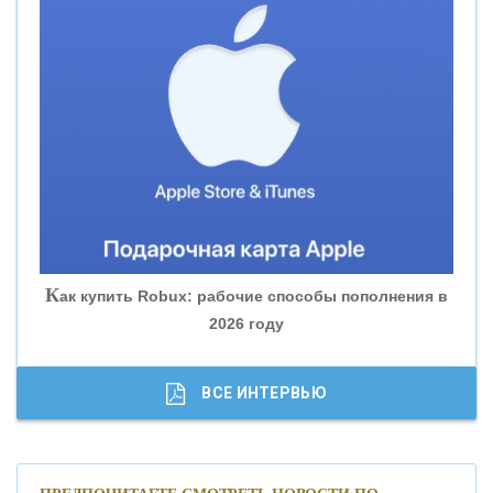
«ВНЕШПРОМБАНК»
«БАНК ЮГРА»
«БАНК ГЛОБЭКС»
«СОВКОМБАНК»
К
ак купить Robux: рабочие способы пополнения в
2026 году
«ТРАСТ»
«ГАЗПРОМБАНК»
ВСЕ ИНТЕРВЬЮ
«МОСКОВСКИЙ КРЕДИТНЫЙ БАНК»