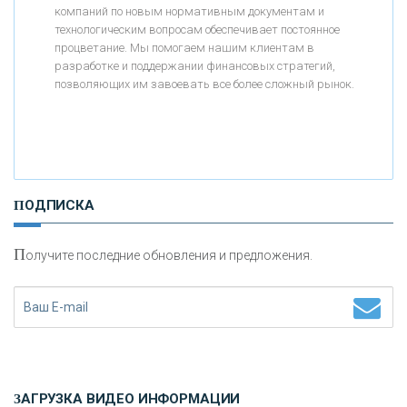
компаний по новым нормативным документам и
технологическим вопросам обеспечивает постоянное
АО «КРЕДИТ ЕВРОПА БАНК»
процветание. Мы помогаем нашим клиентам в
разработке и поддержании финансовых стратегий,
позволяющих им завоевать все более сложный рынок.
«ТАТФОНДБАНК»
«РОССИЙСКИЙ КАПИТАЛ»
ПОДПИСКА
«НАЦИОНАЛЬНЫЙ КЛИРИНГОВЫЙ ЦЕНТР»
П
олучите последние обновления и предложения.
«ФК ОТКРЫТИЕ»
«ЗАПСИБКОМБАНК»
«РОСЕВРОБАНК»
ЗАГРУЗКА ВИДЕО ИНФОРМАЦИИ