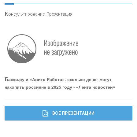
«ПРЕСС-СЛУЖБА ВТБ24»
К
онсультирование, Презентация
«АВТОГРАДБАНК»
«ПРОМРЕГИОНБАНК»
ОНАС
Б
анки.ру и «Авито Работа»: сколько денег могут
КОНТАКТЫ
накопить россияне в 2025 году - «Лента новостей»
ВСЕ ПРЕЗЕНТАЦИИ