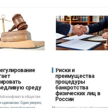
Риски и
гает
преимущества
ировать
процедуры
ведливую среду
банкротства
физических лиц в
бой конфликт в обществе
России
 одинаково. Один уверен,
П
право, второй считает