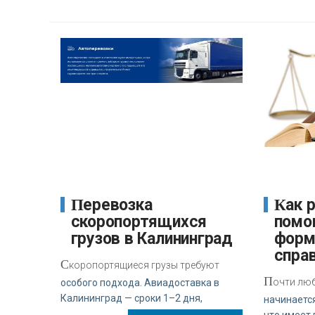
Перевозка
Как регулирование
скоропортящихся
помо
грузов в Калининград
форм
спра
С
коропортящиеся грузы требуют
П
очти лю
особого подхода. Авиадоставка в
Калининград — сроки 1–2 дня,
начинается
что имеет 