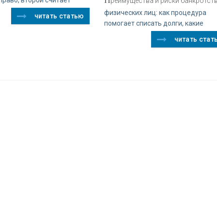
реимущества и риски банкротст
физических лиц: как процедура
читать статью
помогает списать долги, какие
читать стат