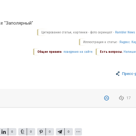
ке "Заполярный"
Цитирование статьи, картинки - фото скриншот -
Rambler News 
Иллюстрация к статье -
Яндекс. Ка
Общие правила
поведения на сайте.
Есть вопросы.
Напиши
Пресс-
17
0
0
0
0