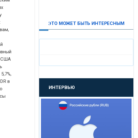
лохим
ях
ВТБ24
у
х
ЭТО МОЖЕТ БЫТЬ ИНТЕРЕСНЫМ
«МОСКОВСКИЙ
вам,
ИНДУСТРИАЛЬНЫЙ БАНК»
ой
ивный
«ПАО МОСОБЛБАНК»
у США
ь
«БАНК САНКТ-ПЕТЕРБУРГ»
5,7%,
ADR в
ИНТЕРВЬЮ
о
«ПРОМСВЯЗЬБАНК»
осы
«НОВИКОМБАНК»
«СМП БАНК»