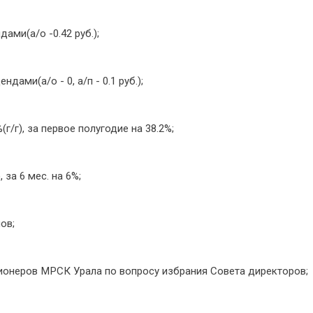
ами(а/о -0.42 руб.);
ами(а/о - 0, а/п - 0.1 руб.);
г/г), за первое полугодие на 38.2%;
за 6 мес. на 6%;
ов;
ионеров МРСК Урала по вопросу избрания Совета директоров;