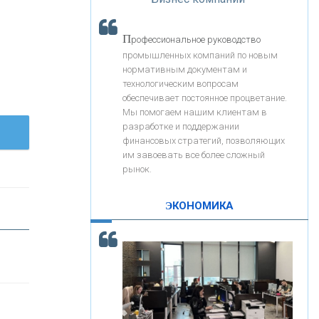
«Интервью»
«ЗАПСИБКОМБАНК»
П
рофессиональное руководство
«РОСЕВРОБАНК»
промышленных компаний по новым
нормативным документам и
технологическим вопросам
«ПРЕСС-СЛУЖБА ВТБ24»
обеспечивает постоянное процветание.
Мы помогаем нашим клиентам в
разработке и поддержании
«АВТОГРАДБАНК»
финансовых стратегий, позволяющих
им завоевать все более сложный
рынок.
«ПРОМРЕГИОНБАНК»
ЭКОНОМИКА
С
корость - один из главных трендов в
ОНАС
кредитовании бизнеса - «Интервью»
КОНТАКТЫ