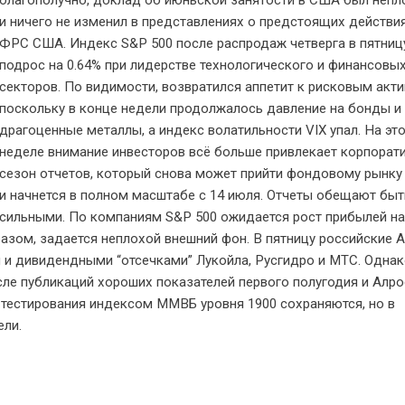
благополучно, доклад об июньской занятости в США был неп
и ничего не изменил в представлениях о предстоящих действи
ФРС США. Индекс S&P 500 после распродаж четверга в пятниц
подрос на 0.64% при лидерстве технологического и финансовы
секторов. По видимости, возвратился аппетит к рисковым акти
поскольку в конце недели продолжалось давление на бонды и
драгоценные металлы, а индекс волатильности VIX упал. На эт
неделе внимание инвесторов всё больше привлекает корпорат
сезон отчетов, который снова может прийти фондовому рынк
и начнется в полном масштабе с 14 июля. Отчеты обещают быт
сильными. По компаниям S&P 500 ожидается рост прибылей на 
разом, задается неплохой внешний фон. В пятницу российские 
g и дивидендными “отсечками” Лукойла, Русгидро и МТС. Однак
ле публикаций хороших показателей первого полугодия и Алр
 тестирования индексом ММВБ уровня 1900 сохраняются, но в
ели.