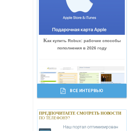
«ВНЕШПРОМБАНК»
«БАНК ЮГРА»
К
ак купить Robux: рабочие способы
«БАНК ГЛОБЭКС»
пополнения в 2026 году
«СОВКОМБАНК»
«ТРАСТ»
ВСЕ ИНТЕРВЬЮ
«ГАЗПРОМБАНК»
Б
анки.ру обновил логотип впервые за
«МОСКОВСКИЙ КРЕДИТНЫЙ
ПРЕДПОЧИТАЕТЕ СМОТРЕТЬ НОВОСТИ
19 лет - «Лента новостей»
ПО ТЕЛЕФОНУ?
БАНК»
Наш портал оптимизирован