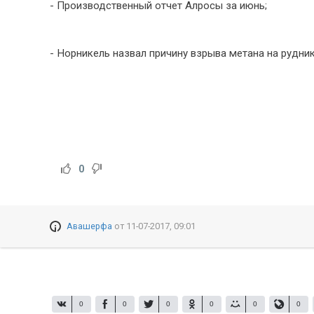
- Производственный отчет Алросы за июнь;
- Норникель назвал причину взрыва метана на рудни
0
Авашерфа
от
11-07-2017, 09:01
0
0
0
0
0
0