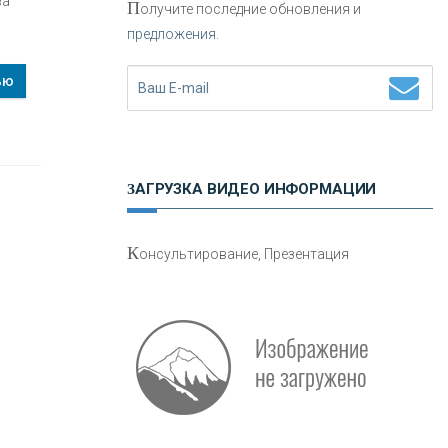
ва
П
олучите последние обновления и
предложения.
Н
етворкинг для предпринимателей
ью
ЗАГРУЗКА ВИДЕО ИНФОРМАЦИИ
О
шибки при покупке подержанного
К
онсультирование, Презентация
авто