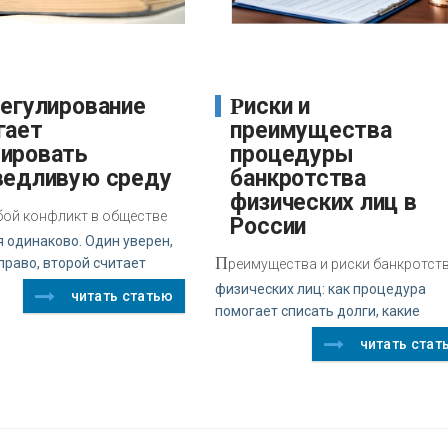
Риски и
гает
преимущества
ировать
процедуры
ведливую среду
банкротства
физических лиц в
бой конфликт в обществе
России
 одинаково. Один уверен,
П
право, второй считает
реимущества и риски банкротст
физических лиц: как процедура
читать статью
помогает списать долги, какие
читать стат