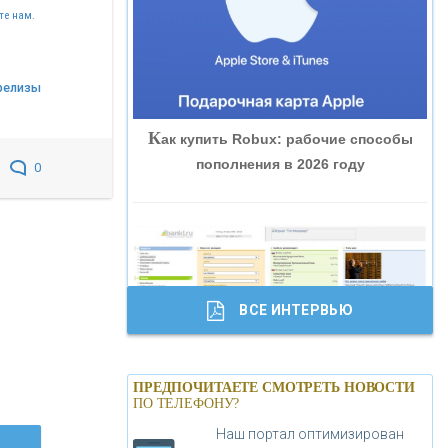
те нам.
«ВНЕШПРОМБАНК»
«БАНК ЮГРА»
релизы
К
ак купить Robux: рабочие способы
«БАНК ГЛОБЭКС»
пополнения в 2026 году
0
«СОВКОМБАНК»
«ТРАСТ»
ВСЕ ИНТЕРВЬЮ
«ГАЗПРОМБАНК»
Б
анки.ру обновил логотип впервые за
«МОСКОВСКИЙ КРЕДИТНЫЙ
ПРЕДПОЧИТАЕТЕ СМОТРЕТЬ НОВОСТИ
19 лет - «Лента новостей»
ПО ТЕЛЕФОНУ?
БАНК»
Наш портал оптимизирован