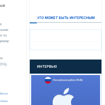
ной
ВТБ24
ЭТО МОЖЕТ БЫТЬ ИНТЕРЕСНЫМ
«МОСКОВСКИЙ
е
ИНДУСТРИАЛЬНЫЙ БАНК»
нными
е по
«ПАО МОСОБЛБАНК»
димир
«БАНК САНКТ-ПЕТЕРБУРГ»
ля
16),
ИНТЕРВЬЮ
«ПРОМСВЯЗЬБАНК»
«НОВИКОМБАНК»
Service.
«СМП БАНК»
ртинки.