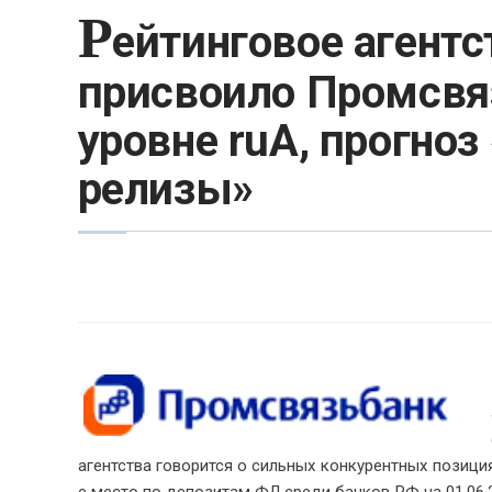
Р
ейтинговое агентс
присвоило Промсвяз
уровне ruA, прогноз
релизы»
агентства говорится о сильных конкурентных позици