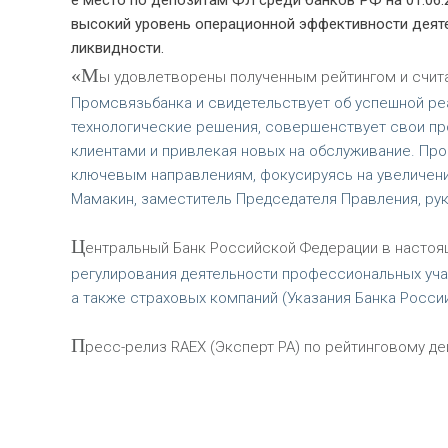
е место по депозитам ФЛ среди банков РФ на 01.06.
высокий уровень операционной эффективности деяте
ликвидности.
«М
ы удовлетворены полученным рейтингом и счит
Промсвязьбанка и свидетельствует об успешной реа
технологические решения, совершенствует свои п
клиентами и привлекая новых на обслуживание. Пр
ключевым направлениям, фокусируясь на увеличени
Мамакин, заместитель Председателя Правления, ру
Ц
ентральный Банк Российской Федерации в настоящ
регулирования деятельности профессиональных учас
а также страховых компаний (Указания Банка России
П
ресс-релиз RAEX (Эксперт РА) по рейтинговому де