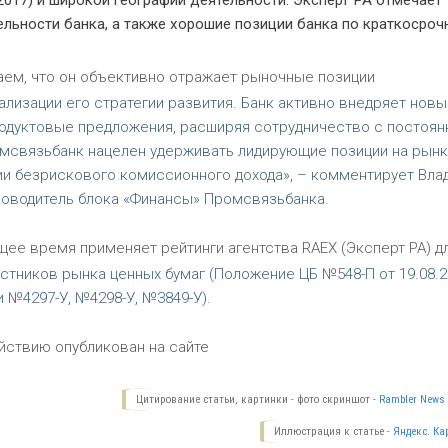
2017) и широкой географии деятельности. Эксперт РА отмечает
льности банка, а также хорошие позиции банка по краткосроч
аем, что он объективно отражает рыночные позиции
лизации его стратегии развития. Банк активно внедряет новы
родуктовые предложения, расширяя сотрудничество с постоя
омсвязьбанк нацелен удерживать лидирующие позиции на рынк
и безрискового комиссионного дохода», – комментирует Вла
ководитель блока «Финансы» Промсвязьбанка.
ее время применяет рейтинги агентства RAEX (Эксперт РА) д
тников рынка ценных бумаг (Положение ЦБ №548-П от 19.08.20
 №4297-У, №4298-У, №3849-У).
йствию опубликован на сайте
Цитирование статьи, картинки - фото скриншот -
Rambler News 
Иллюстрация к статье -
Яндекс. Ка