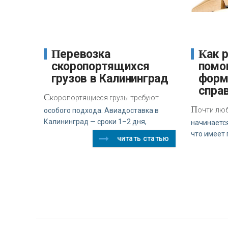
Перевозка
Как регулирование
скоропортящихся
помо
грузов в Калининград
форм
спра
С
коропортящиеся грузы требуют
П
очти лю
особого подхода. Авиадоставка в
Калининград — сроки 1–2 дня,
начинается
что имеет 
читать статью