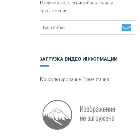
П
олучите последние обновления и
предложения.
Н
етворкинг для предпринимателей
ЗАГРУЗКА ВИДЕО ИНФОРМАЦИИ
О
шибки при покупке подержанного
К
онсультирование, Презентация
авто