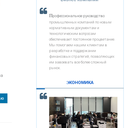
«Интервью»
«ЗАПСИБКОМБАНК»
П
рофессиональное руководство
«РОСЕВРОБАНК»
промышленных компаний по новым
нормативным документам и
технологическим вопросам
«ПРЕСС-СЛУЖБА ВТБ24»
обеспечивает постоянное процветание.
Мы помогаем нашим клиентам в
разработке и поддержании
«АВТОГРАДБАНК»
финансовых стратегий, позволяющих
им завоевать все более сложный
рынок.
«ПРОМРЕГИОНБАНК»
ва
ЭКОНОМИКА
С
корость - один из главных трендов в
ОНАС
кредитовании бизнеса - «Интервью»
ью
КОНТАКТЫ