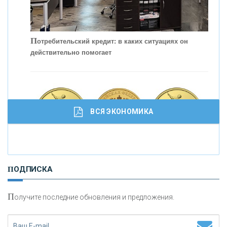
С
корость - один из главных трендов в
кредитовании бизнеса - «Интервью»
П
отребительский кредит: в каких ситуациях он
действительно помогает
ВСЯ ЭКОНОМИКА
И
нвестиционные золотые монеты как средство
ПОДПИСКА
сохранения и увеличения капитала
П
олучите последние обновления и предложения.