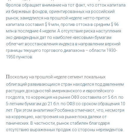
Фролов обращает внимание на тот факт, что отток капитала
из биржевых фондов, ориентированных на российский
рынок, замедлился на прошлой неделе: нетто-приток
капитала составил $ 9 млн, против оттока в среднем $ 96
млн в последние 4 недели. А отсутствие риска наступления
экс-дивидендных дат по наиболее «весовым» бумагам
облегчит восстановления индекса в направлении верхней
границы текущего торгового диапазона – области 1930-
1950 пунктов.
П
оскольку на прошлой неделе сегмент локальных
облигаций развивающихся стран находился под давлением
растущих доходностей американского и европейского
госдолга, то коррекция на рынке ОФЗ составила от 5 б.п. по
5-летним бумагам до 21 б.п. по ОФЗ со сроком обращения 10
лет. При этом аналитики Росбанка отмечают, что, несмотря
на коррекцию, настроения на рынке пока далеки от
панических. В частности, рынок стабилен благодаря
отсутствию выраженных продаж со стороны нерезидентов.