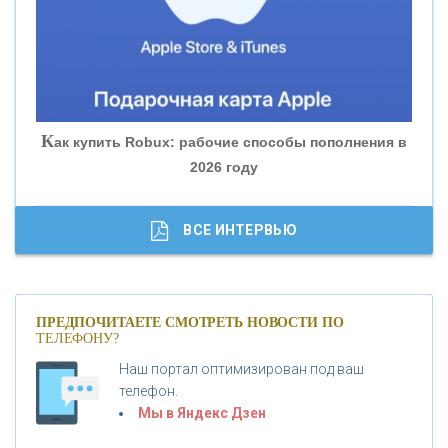
«БАНК ГЛОБЭКС»
«СОВКОМБАНК»
К
ак купить Robux: рабочие способы пополнения в
2026 году
«ТРАСТ»
«ГАЗПРОМБАНК»
ВСЕ ИНТЕРВЬЮ
«МОСКОВСКИЙ КРЕДИТНЫЙ БАНК»
ПРЕДПОЧИТАЕТЕ СМОТРЕТЬ НОВОСТИ ПО
ТЕЛЕФОНУ?
«АБСОЛЮТ БАНК»
Наш портал оптимизирован под ваш
телефон.
Б
«БАНК ВОЗРОЖДЕНИЕ»
анки.ру обновил логотип впервые за 19 лет -
Мы в Яндекс Дзен
«Лента новостей»