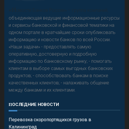
А
двокат it
Р
езкого разворота на рынке автокредитов не
«Н
овости Банков России» – группа компаний,
предвидится - «Интервью»
объединяющая ведущие информационные ресурсы
и сервисы банковской и финансовой тематики на
одном портале в кратчайшие сроки опубликовать
информацию и новости банков по всей России.
«Наши задачи» - предоставлять самую
оперативную, достоверную и подробную
информацию по банковскому рынку; - помогать
клиентам в выборе самых выгодных банковских
продуктов; - способствовать банкам в поиске
качественных клиентов; - налаживать общение
между банками и их клиентами.
ПОСЛЕДНИЕ НОВОСТИ
Перевозка скоропортящихся грузов в
Калининград