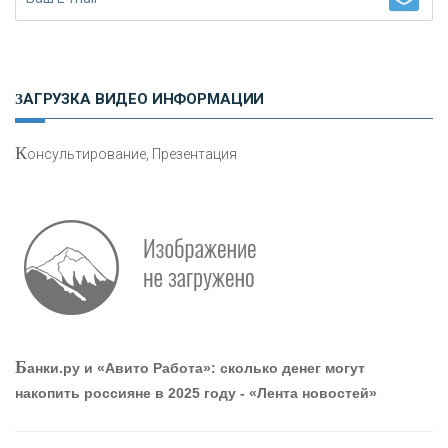
Н
етворкинг для предпринимателей
ЗАГРУЗКА ВИДЕО ИНФОРМАЦИИ
К
онсультирование, Презентация
Р
абота мечты. Что банки делают для того, чтобы
привлечь и удержать персонал - «Интервью»
О
шибки при покупке подержанного авто
Б
анки.ру и «Авито Работа»: сколько денег могут
накопить россияне в 2025 году - «Лента новостей»