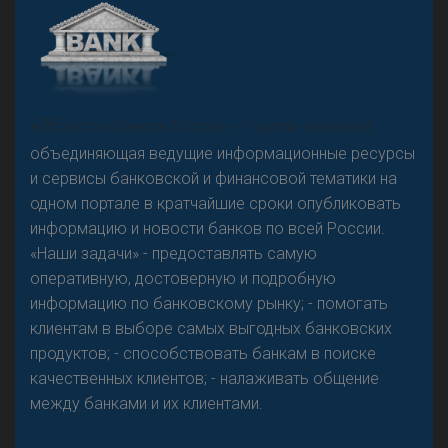
А
двокат it
Р
езкого разворота на рынке автокредитов не
«Н
овости Банков России» – группа компаний,
предвидится - «Интервью»
объединяющая ведущие информационные ресурсы
и сервисы банковской и финансовой тематики на
одном портале в кратчайшие сроки опубликовать
информацию и новости банков по всей России.
«Наши задачи» - предоставлять самую
оперативную, достоверную и подробную
информацию по банковскому рынку; - помогать
клиентам в выборе самых выгодных банковских
продуктов; - способствовать банкам в поиске
качественных клиентов; - налаживать общение
между банками и их клиентами.