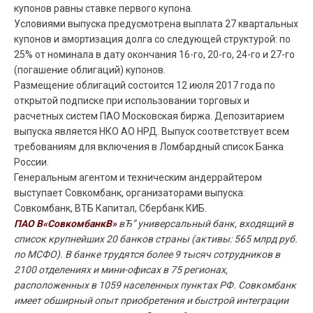
купонов равны ставке первого купона.
Условиями выпуска предусмотрена выплата 27 квартальных
купонов и амортизация долга со следующей структурой: по
25% от номинала в дату окончания 16-го, 20-го, 24-го и 27-го
(погашение облигаций) купонов.
Размещение облигаций состоится 12 июля 2017 года по
открытой подписке при использовании торговых и
расчетных систем ПАО Московская биржа. Депозитарием
выпуска является НКО АО НРД. Выпуск соответствует всем
требованиям для включения в Ломбардный список Банка
России.
Генеральным агентом и техническим андеррайтером
выступает Совкомбанк, организаторами выпуска:
Совкомбанк, ВТБ Капитал, Сбербанк КИБ.
ПАО В«СовкомбанкВ»
вЂ” универсальный банк, входящий в
список крупнейших 20 банков страны (активы: 565 млрд руб.
по МСФО). В банке трудятся более 9 тысяч сотрудников в
2100 отделениях и мини-офисах в 75 регионах,
расположенных в 1059 населенных пунктах РФ. Совкомбанк
имеет обширный опыт приобретения и быстрой интеграции