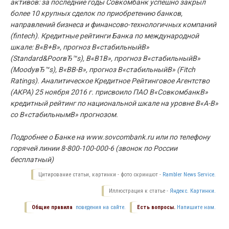
активов: за последние годы Совкомбанк успешно закрыл
более 10 крупных сделок по приобретению банков,
направлений бизнеса и финансово-технологичных компаний
(fintech). Кредитные рейтинги Банка по международной
шкале: В«В+В», прогноз В«стабильныйВ»
(Standard&PoorвЂ™s), В«В1В», прогноз В«стабильныйВ»
(MoodyвЂ™s), В«ВB-В», прогноз В«стабильныйВ» (Fitch
Ratings). Аналитическое Кредитное Рейтинговое Агентство
(АКРА) 25 ноября 2016 г. присвоило ПАО В«СовкомбанкВ»
кредитный рейтинг по национальной шкале на уровне В«A-В»
со В«стабильнымВ» прогнозом.
Подробнее о Банке на www.sovcombank.ru или по телефону
горячей линии 8-800-100-000-6 (звонок по России
бесплатный)
Цитирование статьи, картинки - фото скриншот -
Rambler News Service.
Иллюстрация к статье -
Яндекс. Картинки.
Общие правила
поведения на сайте.
Есть вопросы.
Напишите нам.