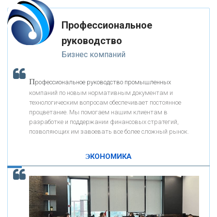
-- Лучшее, что можно сделать с хорошим советом, это пропустить его
мимо ушей. Он никогда не бывает полезен никому, кроме того, кто его
«РОСЕВРОБАНК»
дал.
Профессиональное
-- Люблю давать советы и очень не люблю, когда их дают мне.
руководство
«ПРЕСС-СЛУЖБА ВТБ24»
Бизнес компаний
«АВТОГРАДБАНК»
П
рофессиональное руководство промышленных
К
компаний по новым нормативным документам и
ак Система быстрых платежей за пять лет
«ПРОМРЕГИОНБАНК»
технологическим вопросам обеспечивает постоянное
изменила финансовый рынок - «Интервью»
процветание. Мы помогаем нашим клиентам в
разработке и поддержании финансовых стратегий,
ОНАС
позволяющих им завоевать все более сложный рынок.
ЭКОНОМИКА
КОНТАКТЫ