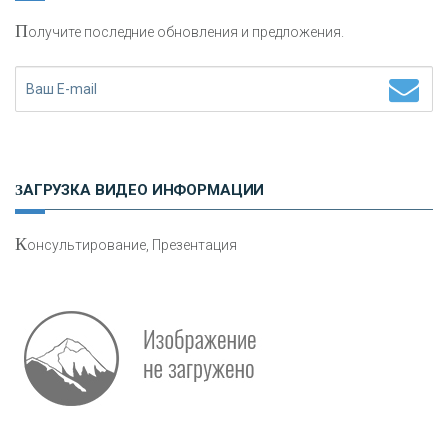
П
олучите последние обновления и предложения.
Н
етворкинг для предпринимателей
ЗАГРУЗКА ВИДЕО ИНФОРМАЦИИ
К
онсультирование, Презентация
Р
абота мечты. Что банки делают для того, чтобы
привлечь и удержать персонал - «Интервью»
О
шибки при покупке подержанного авто