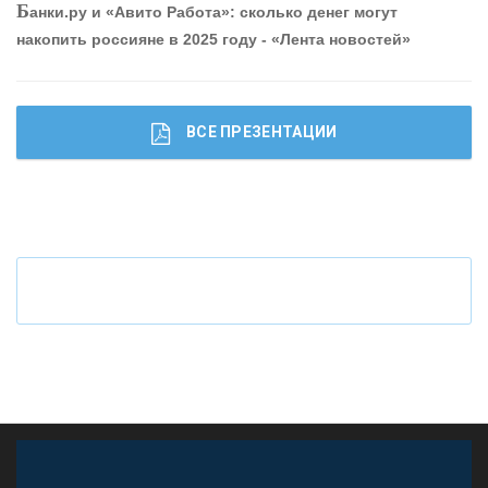
Б
анки.ру и «Авито Работа»: сколько денег могут
накопить россияне в 2025 году - «Лента новостей»
ВСЕ ПРЕЗЕНТАЦИИ
Ч
то будет с наличными деньгами при цифровом
рубле