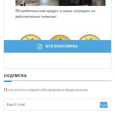
С
корость - один из главных трендов в
кредитовании бизнеса - «Интервью»
П
отребительский кредит: в каких ситуациях он
действительно помогает
ВСЯ ЭКОНОМИКА
И
нвестиционные золотые монеты как средство
ПОДПИСКА
сохранения и увеличения капитала
П
олучите последние обновления и предложения.