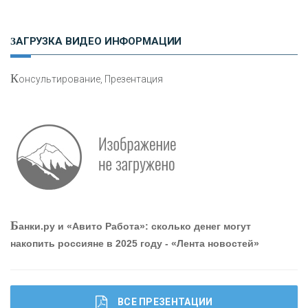
Н
етворкинг для предпринимателей
ЗАГРУЗКА ВИДЕО ИНФОРМАЦИИ
К
онсультирование, Презентация
Р
абота мечты. Что банки делают для того, чтобы
привлечь и удержать персонал - «Интервью»
О
шибки при покупке подержанного авто
Б
анки.ру и «Авито Работа»: сколько денег могут
накопить россияне в 2025 году - «Лента новостей»
ВСЕ ПРЕЗЕНТАЦИИ