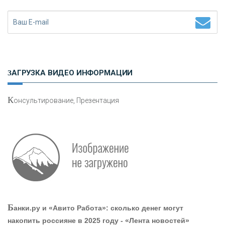
Н
етворкинг для предпринимателей
ЗАГРУЗКА ВИДЕО ИНФОРМАЦИИ
К
онсультирование, Презентация
Р
абота мечты. Что банки делают для того, чтобы
привлечь и удержать персонал - «Интервью»
О
шибки при покупке подержанного авто
Б
анки.ру и «Авито Работа»: сколько денег могут
накопить россияне в 2025 году - «Лента новостей»