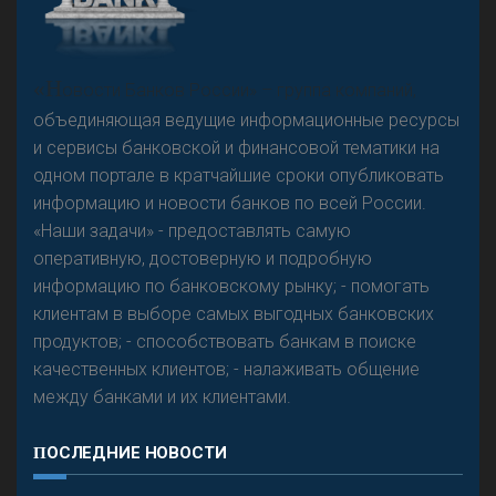
А
двокат it
Р
езкого разворота на рынке автокредитов не
«Н
овости Банков России» – группа компаний,
предвидится - «Интервью»
объединяющая ведущие информационные ресурсы
и сервисы банковской и финансовой тематики на
одном портале в кратчайшие сроки опубликовать
информацию и новости банков по всей России.
«Наши задачи» - предоставлять самую
оперативную, достоверную и подробную
информацию по банковскому рынку; - помогать
клиентам в выборе самых выгодных банковских
продуктов; - способствовать банкам в поиске
качественных клиентов; - налаживать общение
между банками и их клиентами.
ПОСЛЕДНИЕ НОВОСТИ