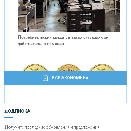
С
корость - один из главных трендов в
кредитовании бизнеса - «Интервью»
П
отребительский кредит: в каких ситуациях он
действительно помогает
ВСЯ ЭКОНОМИКА
И
нвестиционные золотые монеты как средство
ПОДПИСКА
сохранения и увеличения капитала
П
олучите последние обновления и предложения.