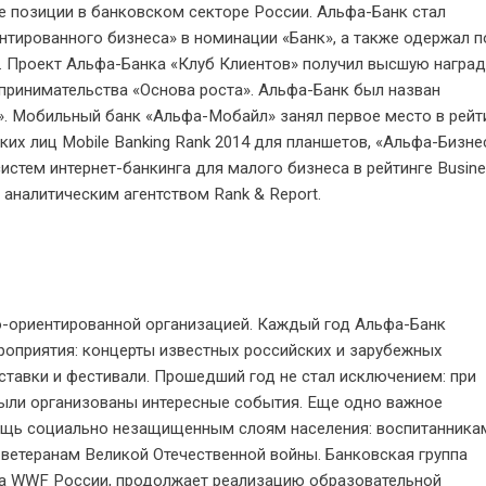
позиции в банковском секторе России. Альфа-Банк стал
тированного бизнеса» в номинации «Банк», а также одержал 
 Проект Альфа-Банка «Клуб Клиентов» получил высшую наград
принимательства «Основа роста». Альфа-Банк был назван
. Мобильный банк «Альфа-Мобайл» занял первое место в рейт
х лиц Mobile Banking Rank 2014 для планшетов, «Альфа-Бизне
стем интернет-банкинга для малого бизнеса в рейтинге Busin
ы аналитическим агентством Rank & Report.
о-ориентированной организацией. Каждый год Альфа-Банк
роприятия: концерты известных российских и зарубежных
ыставки и фестивали. Прошедший год не стал исключением: при
ыли организованы интересные события. Еще одно важное
ощь социально незащищенным слоям населения: воспитанника
ветеранам Великой Отечественной войны. Банковская группа
ба WWF России, продолжает реализацию образовательной