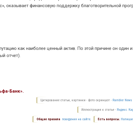
», оказывает финансовую поддержку благотворительной про
путацию как наиболее ценный актив. По этой причине он один и
й отчет).
ьфа-Банк».
Цитирование статьи, картинки - фото скриншот -
Rambler News 
Иллюстрация к статье -
Яндекс. Ка
Общие правила
поведения на сайте.
Есть вопросы.
Напиши