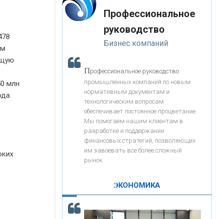
«Интервью»
-- Лучшее, что можно сделать с хорошим советом, это
«ЗАПСИБКОМБАНК»
Профессиональное
пропустить его мимо ушей. Он никогда не бывает
полезен никому, кроме того, кто его дал.
руководство
-- Люблю давать советы и очень не люблю, когда их
478
«РОСЕВРОБАНК»
Бизнес компаний
дают мне.
ом
бщую
«ПРЕСС-СЛУЖБА ВТБ24»
П
рофессиональное руководство
промышленных компаний по новым
50 млн
нормативным документам и
да.
«АВТОГРАДБАНК»
технологическим вопросам
обеспечивает постоянное процветание.
Мы помогаем нашим клиентам в
«ПРОМРЕГИОНБАНК»
разработке и поддержании
финансовых стратегий, позволяющих
им завоевать все более сложный
С
оких
корость - один из главных трендов в
ОНАС
рынок.
кредитовании бизнеса - «Интервью»
КОНТАКТЫ
ЭКОНОМИКА