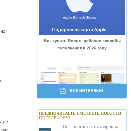
«ВНЕШПРОМБАНК»
«БАНК ЮГРА»
 их
К
ак купить Robux: рабочие способы
«БАНК ГЛОБЭКС»
пополнения в 2026 году
«СОВКОМБАНК»
«ТРАСТ»
х
ВСЕ ИНТЕРВЬЮ
«ГАЗПРОМБАНК»
Б
анки.ру обновил логотип впервые за
«МОСКОВСКИЙ КРЕДИТНЫЙ
ПРЕДПОЧИТАЕТЕ СМОТРЕТЬ НОВОСТИ
19 лет - «Лента новостей»
ПО ТЕЛЕФОНУ?
БАНК»
2014
Наш портал оптимизирован
ьфа-