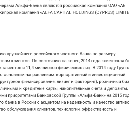
нерами Альфа-Банка являются российская компания ОАО «АБ
и кипрская компания «ALFA CAPITAL HOLDINGS (CYPRUS) LIMITE
ию крупнейшего российского частного банка по размеру
твам клиентов. По состоянию на конец 2014 года клиентская б
клиентов и 11,4 миллионов физических лиц. В 2014 году Групп
по основным направлениям: корпоративный и инвестиционный
труктурное финансирование, лизинг и факторинг), розничный би
личными и кредитные карты, накопительные счета и депозиты,
ми приоритетами Банковской Группы «Альфа-Банк» на 2015 год
 банка в России с акцентом на надежность и качество активо
тво обслуживания клиентов, технологии, эффективность и