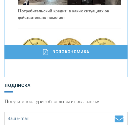
П
отребительский кредит: в каких ситуациях он
действительно помогает
С
корость - один из главных трендов в
кредитовании бизнеса - «Интервью»
ВСЯ ЭКОНОМИКА
И
нвестиционные золотые монеты как средство
ПОДПИСКА
сохранения и увеличения капитала
П
олучите последние обновления и предложения.