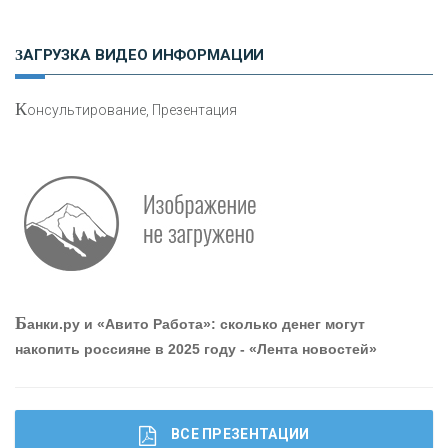
Н
етворкинг для предпринимателей
ЗАГРУЗКА ВИДЕО ИНФОРМАЦИИ
К
онсультирование, Презентация
О
шибки при покупке подержанного авто
Р
абота мечты. Что банки делают для того, чтобы
Б
анки.ру и «Авито Работа»: сколько денег могут
привлечь и удержать персонал - «Интервью»
накопить россияне в 2025 году - «Лента новостей»
ВСЕ ПРЕЗЕНТАЦИИ