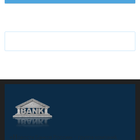
Ч
то будет с наличными деньгами при цифровом
рубле
А
двокат it
«Н
овости Банков России» – группа компаний,