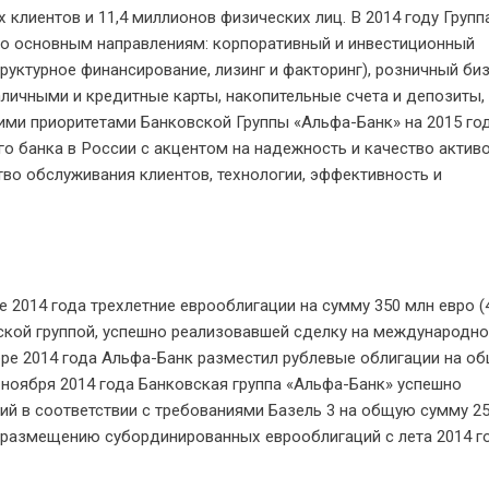
клиентов и 11,4 миллионов физических лиц. В 2014 году Групп
по основным направлениям: корпоративный и инвестиционный
труктурное финансирование, лизинг и факторинг), розничный би
личными и кредитные карты, накопительные счета и депозиты,
ми приоритетами Банковской Группы «Альфа-Банк» на 2015 год
 банка в России с акцентом на надежность и качество активо
тво обслуживания клиентов, технологии, эффективность и
 2014 года трехлетние еврооблигации на сумму 350 млн евро (
ской группой, успешно реализовавшей сделку на международн
ябре 2014 года Альфа-Банк разместил рублевые облигации на о
 ноября 2014 года Банковская группа «Альфа-Банк» успешно
й в соответствии с требованиями Базель 3 на общую сумму 2
 размещению субординированных еврооблигаций с лета 2014 го