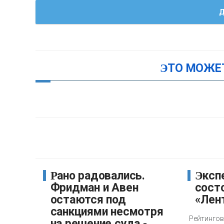
Д
ЭТО МОЖЕ
Рано радовались.
Эксперты оценили
Фридман и Авен
состо
остаются под
«Лен
санкциями несмотря
Рейтингово
на решение суда -