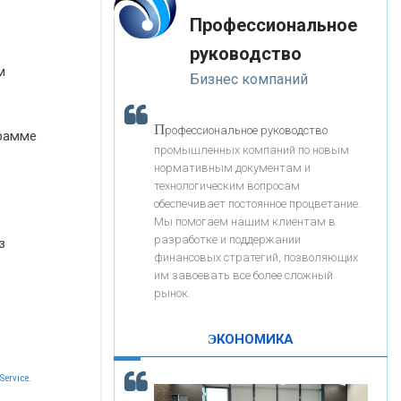
«Интервью»
-- Лучшее, что можно сделать с хорошим советом, это
«ЗАПСИБКОМБАНК»
Профессиональное
пропустить его мимо ушей. Он никогда не бывает
полезен никому, кроме того, кто его дал.
руководство
-- Люблю давать советы и очень не люблю, когда их
«РОСЕВРОБАНК»
м
Бизнес компаний
дают мне.
«ПРЕСС-СЛУЖБА ВТБ24»
П
рофессиональное руководство
грамме
промышленных компаний по новым
нормативным документам и
«АВТОГРАДБАНК»
технологическим вопросам
обеспечивает постоянное процветание.
Мы помогаем нашим клиентам в
«ПРОМРЕГИОНБАНК»
разработке и поддержании
з
финансовых стратегий, позволяющих
им завоевать все более сложный
С
корость - один из главных трендов в
ОНАС
рынок.
кредитовании бизнеса - «Интервью»
КОНТАКТЫ
ЭКОНОМИКА
Service.