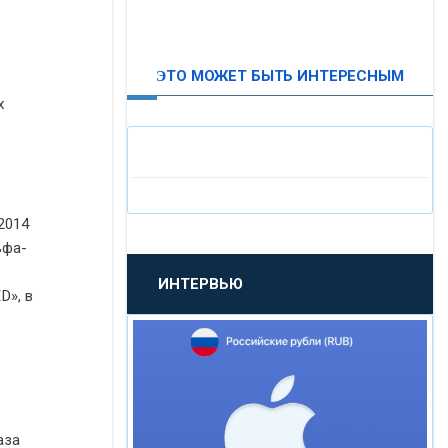
ВТБ24
ЭТО МОЖЕТ БЫТЬ ИНТЕРЕСНЫМ
«МОСКОВСКИЙ
х
ИНДУСТРИАЛЬНЫЙ БАНК»
«ПАО МОСОБЛБАНК»
2014
«БАНК САНКТ-ПЕТЕРБУРГ»
ьфа-
ИНТЕРВЬЮ
«ПРОМСВЯЗЬБАНК»
D», в
«НОВИКОМБАНК»
«СМП БАНК»
аза