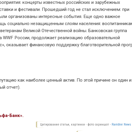
роприятия: концерты известных российских и зарубежных
ыставки и фестивали. Прошедший год не стал исключением: при
ыли организованы интересные события. Еще одно важное
ощь социально незащищенным слоям населения: воспитанника
ветеранам Великой Отечественной войны. Банковская группа
ба WWF России, продолжает реализацию образовательной
», оказывает финансовую поддержку благотворительной про
путацию как наиболее ценный актив. По этой причине он один и
й отчет).
ьфа-Банк».
Цитирование статьи, картинки - фото скриншот -
Rambler News 