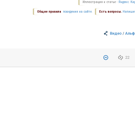
Иллюстрация к статье -
Яндекс. Ка
Общие правила
поведения на сайте.
Есть вопросы.
Напиши
Видео
/
Альф
22