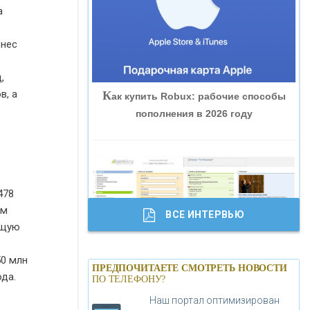
а
«ВНЕШПРОМБАНК»
знес
«БАНК ЮГРА»
,
в, а
К
ак купить Robux: рабочие способы
«БАНК ГЛОБЭКС»
пополнения в 2026 году
«СОВКОМБАНК»
«ТРАСТ»
478
ом
ВСЕ ИНТЕРВЬЮ
«ГАЗПРОМБАНК»
бщую
Б
анки.ру обновил логотип впервые за
50 млн
«МОСКОВСКИЙ КРЕДИТНЫЙ
ПРЕДПОЧИТАЕТЕ СМОТРЕТЬ НОВОСТИ
19 лет - «Лента новостей»
да.
ПО ТЕЛЕФОНУ?
БАНК»
Наш портал оптимизирован