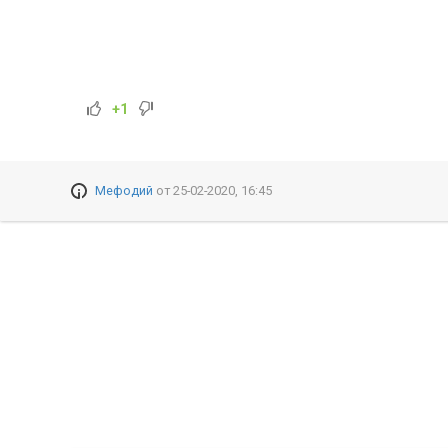
+1
Мефодий
от
25-02-2020, 16:45