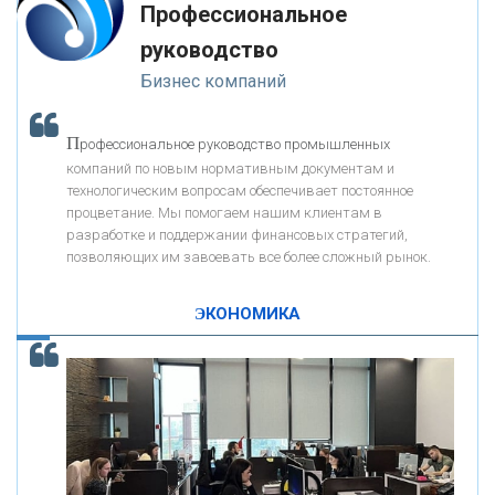
Профессиональное
-- Люблю давать советы и очень не люблю, когда их дают мне.
руководство
«ПРЕСС-СЛУЖБА ВТБ24»
Бизнес компаний
«АВТОГРАДБАНК»
П
рофессиональное руководство промышленных
К
компаний по новым нормативным документам и
ак Система быстрых платежей за пять лет
«ПРОМРЕГИОНБАНК»
технологическим вопросам обеспечивает постоянное
изменила финансовый рынок - «Интервью»
процветание. Мы помогаем нашим клиентам в
разработке и поддержании финансовых стратегий,
ОНАС
позволяющих им завоевать все более сложный рынок.
ЭКОНОМИКА
КОНТАКТЫ