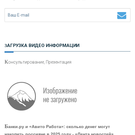
Н
етворкинг для предпринимателей
ЗАГРУЗКА ВИДЕО ИНФОРМАЦИИ
К
онсультирование, Презентация
Р
абота мечты. Что банки делают для того, чтобы
привлечь и удержать персонал - «Интервью»
О
шибки при покупке подержанного авто
Б
анки.ру и «Авито Работа»: сколько денег могут
накопить россияне в 2025 году - «Лента новостей»