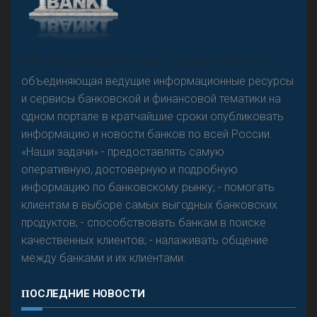
А
двокат it
Р
езкого разворота на рынке автокредитов не
«Н
овости Банков России» – группа компаний,
предвидится - «Интервью»
объединяющая ведущие информационные ресурсы
и сервисы банковской и финансовой тематики на
одном портале в кратчайшие сроки опубликовать
информацию и новости банков по всей России.
«Наши задачи» - предоставлять самую
оперативную, достоверную и подробную
информацию по банковскому рынку; - помогать
клиентам в выборе самых выгодных банковских
продуктов; - способствовать банкам в поиске
качественных клиентов; - налаживать общение
между банками и их клиентами.
ПОСЛЕДНИЕ НОВОСТИ