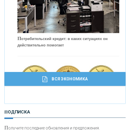
С
корость - один из главных трендов в
кредитовании бизнеса - «Интервью»
П
отребительский кредит: в каких ситуациях он
действительно помогает
ВСЯ ЭКОНОМИКА
И
нвестиционные золотые монеты как средство
ПОДПИСКА
сохранения и увеличения капитала
П
олучите последние обновления и предложения.