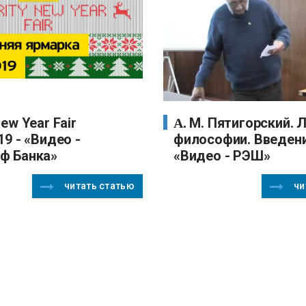
А. М. Пятигорский. Лекции по
19 - «Видео -
философии. Введени
ф Банка»
«Видео - РЭШ»
читать статью
чи