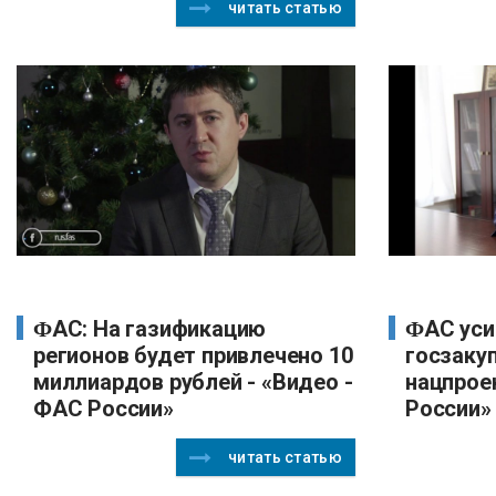
читать статью
ФАС: На газификацию
ФАС усиливает контроль
регионов будет привлечено 10
госзаку
миллиардов рублей - «Видео -
нацпрое
ФАС России»
России»
читать статью