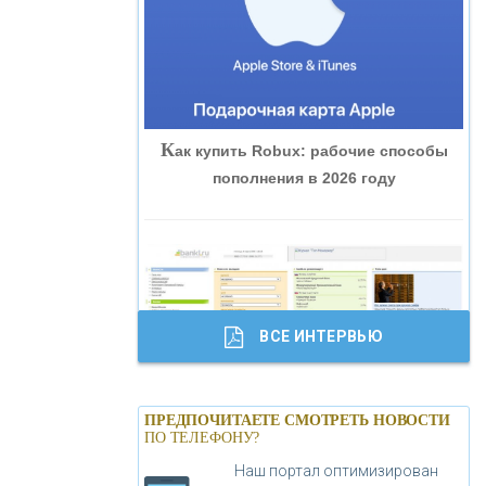
«ВНЕШПРОМБАНК»
«БАНК ЮГРА»
К
ак купить Robux: рабочие способы
«БАНК ГЛОБЭКС»
пополнения в 2026 году
«СОВКОМБАНК»
«ТРАСТ»
ВСЕ ИНТЕРВЬЮ
«ГАЗПРОМБАНК»
Б
анки.ру обновил логотип впервые за
«МОСКОВСКИЙ КРЕДИТНЫЙ
ПРЕДПОЧИТАЕТЕ СМОТРЕТЬ НОВОСТИ
19 лет - «Лента новостей»
ПО ТЕЛЕФОНУ?
БАНК»
Наш портал оптимизирован