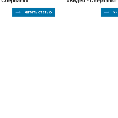
- Сбербанк»
«Видео - Сбербанк»
читать статью
чи