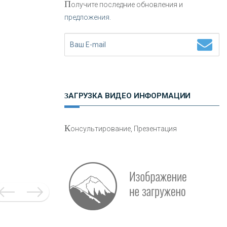
П
олучите последние обновления и
предложения.
Н
етворкинг для предпринимателей
ЗАГРУЗКА ВИДЕО ИНФОРМАЦИИ
О
шибки при покупке подержанного
К
онсультирование, Презентация
авто