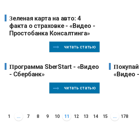
Зеленая карта на авто: 4
факта о страховке - «Видео -
Простобанка Консалтинга»
читать статью
Программа SberStart - «Видео
Покупайте доллары и -
- Сбербанк»
«Видео 
читать статью
1
...
7
8
9
10
11
12
13
14
15
...
178