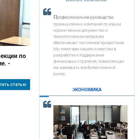
«Интервью»
«ЗАПСИБКОМБАНК»
П
рофессиональное руководство
«РОСЕВРОБАНК»
промышленных компаний по новым
нормативным документам и
технологическим вопросам
«ПРЕСС-СЛУЖБА ВТБ24»
обеспечивает постоянное процветание.
Мы помогаем нашим клиентам в
разработке и поддержании
«АВТОГРАДБАНК»
финансовых стратегий, позволяющих
е. -
им завоевать все более сложный
рынок.
«ПРОМРЕГИОНБАНК»
тать статью
ЭКОНОМИКА
С
корость - один из главных трендов в
ОНАС
кредитовании бизнеса - «Интервью»
КОНТАКТЫ