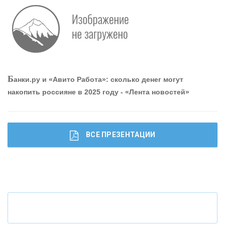
Р
абота мечты. Что банки делают для того, чтобы
привлечь и удержать персонал - «Интервью»
О
шибки при покупке подержанного авто
Б
анки.ру и «Авито Работа»: сколько денег могут
накопить россияне в 2025 году - «Лента новостей»
ВСЕ ПРЕЗЕНТАЦИИ
Ч
то будет с наличными деньгами при цифровом
рубле