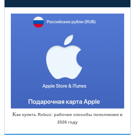
«НОВИКОМБАНК»
«СМП БАНК»
«ВНЕШПРОМБАНК»
«БАНК ЮГРА»
«БАНК ГЛОБЭКС»
«СОВКОМБАНК»
К
ак купить Robux: рабочие способы пополнения в
2026 году
«ТРАСТ»