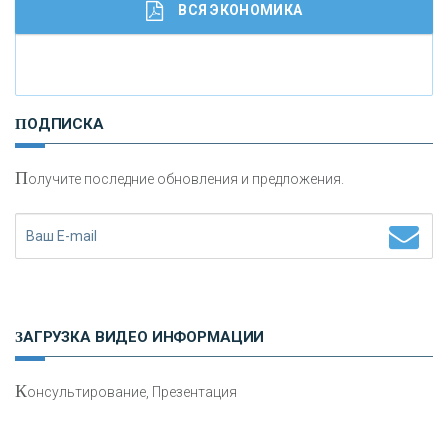
ВСЯ ЭКОНОМИКА
И
нвестиционные золотые монеты как средство
ПОДПИСКА
сохранения и увеличения капитала
П
олучите последние обновления и предложения.
Н
етворкинг для предпринимателей
ЗАГРУЗКА ВИДЕО ИНФОРМАЦИИ
К
онсультирование, Презентация