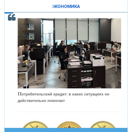
ЭКОНОМИКА
КОНТАКТЫ
С
корость - один из главных трендов в
кредитовании бизнеса - «Интервью»
П
отребительский кредит: в каких ситуациях он
действительно помогает