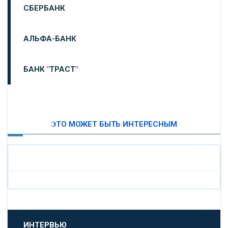
СБЕРБАНК
АЛЬФА-БАНК
БАНК "ТРАСТ"
ВТБ24
ЭТО МОЖЕТ БЫТЬ ИНТЕРЕСНЫМ
«МОСКОВСКИЙ ИНДУСТРИАЛЬНЫЙ БАНК»
«ПАО МОСОБЛБАНК»
«БАНК САНКТ-ПЕТЕРБУРГ»
«ПРОМСВЯЗЬБАНК»
ИНТЕРВЬЮ