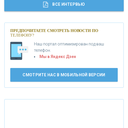
«ГАЗПРОМБАНК»
ВСЕ ИНТЕРВЬЮ
«МОСКОВСКИЙ КРЕДИТНЫЙ БАНК»
ПРЕДПОЧИТАЕТЕ СМОТРЕТЬ НОВОСТИ ПО
ТЕЛЕФОНУ?
«АБСОЛЮТ БАНК»
Наш портал оптимизирован под ваш
телефон.
Б
«БАНК ВОЗРОЖДЕНИЕ»
анки.ру обновил логотип впервые за 19 лет -
Мы в Яндекс Дзен
«Лента новостей»
АО «КРЕДИТ ЕВРОПА БАНК»
СМОТРИТЕ НАС В МОБИЛЬНОЙ ВЕРСИИ
«ТАТФОНДБАНК»
«РОССИЙСКИЙ КАПИТАЛ»
«НАЦИОНАЛЬНЫЙ КЛИРИНГОВЫЙ ЦЕНТР»