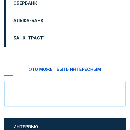
СБЕРБАНК
АЛЬФА-БАНК
БАНК "ТРАСТ"
ВТБ24
ЭТО МОЖЕТ БЫТЬ ИНТЕРЕСНЫМ
«МОСКОВСКИЙ ИНДУСТРИАЛЬНЫЙ БАНК»
«ПАО МОСОБЛБАНК»
«БАНК САНКТ-ПЕТЕРБУРГ»
«ПРОМСВЯЗЬБАНК»
ИНТЕРВЬЮ