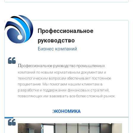
«ФК ОТКРЫТИЕ»
Профессиональное
«ЗАПСИБКОМБАНК»
руководство
Бизнес компаний
«РОСЕВРОБАНК»
П
рофессиональное руководство промышленных
«ПРЕСС-СЛУЖБА ВТБ24»
компаний по новым нормативным документам и
технологическим вопросам обеспечивает постоянное
процветание. Мы помогаем нашим клиентам в
«АВТОГРАДБАНК»
разработке и поддержании финансовых стратегий,
позволяющих им завоевать все более сложный рынок.
К
ак Система быстрых платежей за пять лет
«ПРОМРЕГИОНБАНК»
изменила финансовый рынок - «Интервью»
ЭКОНОМИКА
ОНАС