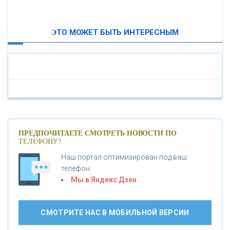
ВТБ24
ЭТО МОЖЕТ БЫТЬ ИНТЕРЕСНЫМ
«МОСКОВСКИЙ ИНДУСТРИАЛЬНЫЙ БАНК»
«ПАО МОСОБЛБАНК»
«БАНК САНКТ-ПЕТЕРБУРГ»
«ПРОМСВЯЗЬБАНК»
ПРЕДПОЧИТАЕТЕ СМОТРЕТЬ НОВОСТИ ПО
ТЕЛЕФОНУ?
Наш портал оптимизирован под ваш
«НОВИКОМБАНК»
телефон.
Мы в Яндекс Дзен
«СМП БАНК»
СМОТРИТЕ НАС В МОБИЛЬНОЙ ВЕРСИИ
«ВНЕШПРОМБАНК»