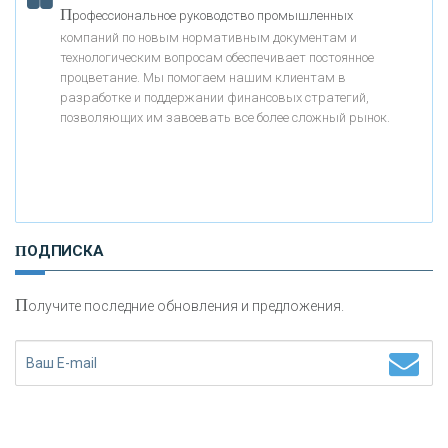
П
рофессиональное руководство промышленных
«БАНК ВОЗРОЖДЕНИЕ»
компаний по новым нормативным документам и
технологическим вопросам обеспечивает постоянное
АО «КРЕДИТ ЕВРОПА БАНК»
процветание. Мы помогаем нашим клиентам в
разработке и поддержании финансовых стратегий,
позволяющих им завоевать все более сложный рынок.
«ТАТФОНДБАНК»
«РОССИЙСКИЙ КАПИТАЛ»
ПОДПИСКА
«НАЦИОНАЛЬНЫЙ КЛИРИНГОВЫЙ ЦЕНТР»
П
олучите последние обновления и предложения.
«ФК ОТКРЫТИЕ»
«ЗАПСИБКОМБАНК»
«РОСЕВРОБАНК»