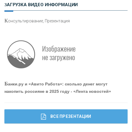
ЗАГРУЗКА ВИДЕО ИНФОРМАЦИИ
«ПРЕСС-СЛУЖБА ВТБ24»
К
онсультирование, Презентация
«АВТОГРАДБАНК»
«ПРОМРЕГИОНБАНК»
ОНАС
Б
анки.ру и «Авито Работа»: сколько денег могут
КОНТАКТЫ
накопить россияне в 2025 году - «Лента новостей»
ВСЕ ПРЕЗЕНТАЦИИ