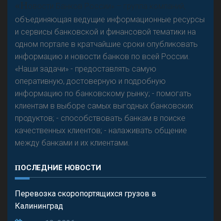
Р
езкого разворота на рынке автокредитов не
«Н
овости Банков России» – группа компаний,
предвидится - «Интервью»
объединяющая ведущие информационные ресурсы
и сервисы банковской и финансовой тематики на
одном портале в кратчайшие сроки опубликовать
информацию и новости банков по всей России.
«Наши задачи» - предоставлять самую
оперативную, достоверную и подробную
информацию по банковскому рынку; - помогать
клиентам в выборе самых выгодных банковских
продуктов; - способствовать банкам в поиске
качественных клиентов; - налаживать общение
между банками и их клиентами.
ПОСЛЕДНИЕ НОВОСТИ
Перевозка скоропортящихся грузов в
Калининград