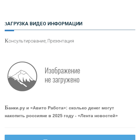
Н
етворкинг для предпринимателей
ЗАГРУЗКА ВИДЕО ИНФОРМАЦИИ
К
онсультирование, Презентация
Р
абота мечты. Что банки делают для того, чтобы
привлечь и удержать персонал - «Интервью»
О
шибки при покупке подержанного авто
Б
анки.ру и «Авито Работа»: сколько денег могут
накопить россияне в 2025 году - «Лента новостей»