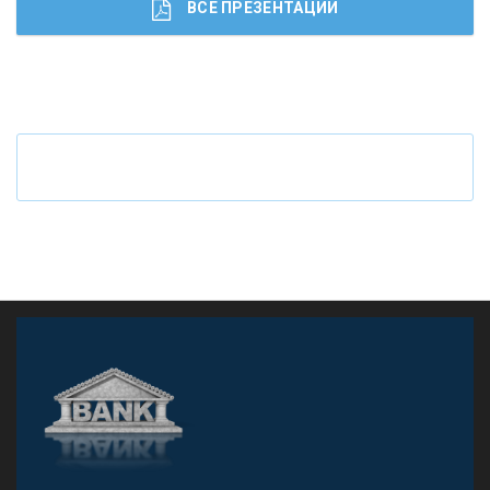
ВСЕ ПРЕЗЕНТАЦИИ
Ч
то будет с наличными деньгами при цифровом
рубле
А
двокат it