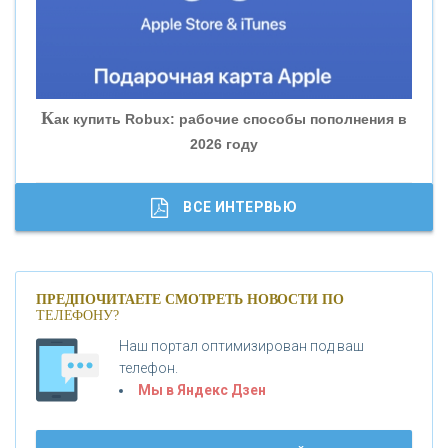
«БАНК ГЛОБЭКС»
«СОВКОМБАНК»
К
ак купить Robux: рабочие способы пополнения в
2026 году
«ТРАСТ»
«ГАЗПРОМБАНК»
ВСЕ ИНТЕРВЬЮ
«МОСКОВСКИЙ КРЕДИТНЫЙ БАНК»
ПРЕДПОЧИТАЕТЕ СМОТРЕТЬ НОВОСТИ ПО
ТЕЛЕФОНУ?
«АБСОЛЮТ БАНК»
Наш портал оптимизирован под ваш
телефон.
Б
«БАНК ВОЗРОЖДЕНИЕ»
анки.ру обновил логотип впервые за 19 лет -
Мы в Яндекс Дзен
«Лента новостей»
АО «КРЕДИТ ЕВРОПА БАНК»