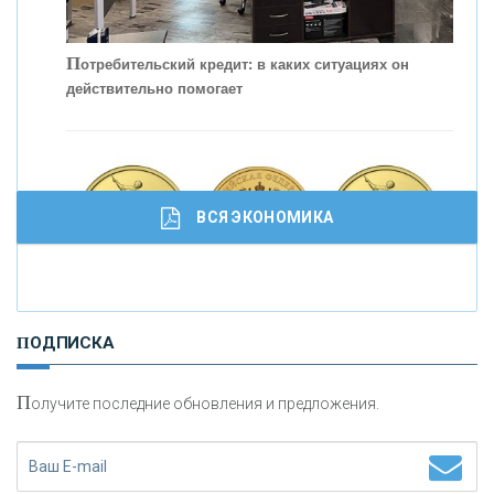
С
корость - один из главных трендов в
кредитовании бизнеса - «Интервью»
П
отребительский кредит: в каких ситуациях он
действительно помогает
ВСЯ ЭКОНОМИКА
И
нвестиционные золотые монеты как средство
ПОДПИСКА
сохранения и увеличения капитала
П
олучите последние обновления и предложения.