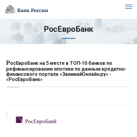
РосЕвроБанк
Р
осЕвроБанк на 5 месте в ТОП-10 банков по
рефинансированию ипотеки по данным кредитно-
финансового портала «ЗанимайОнлайн.ру» -
«РосЕвроБанк»