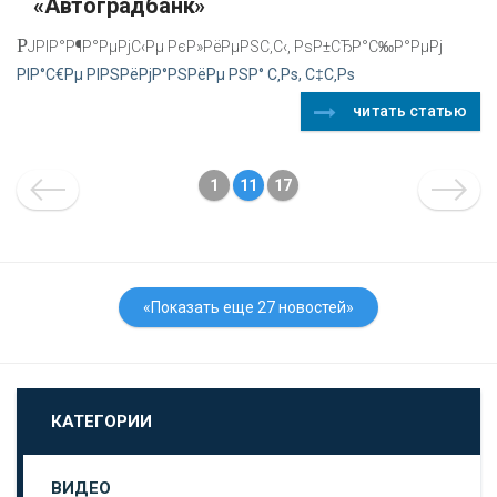
«Автоградбанк»
Р
ЈРІР°Р¶Р°РµРјС‹Рµ РєР»РёРµРЅС‚С‹, РѕР±СЂР°С‰Р°РµРј
РІР°С€Рµ РІРЅРёРјР°РЅРёРµ РЅР° С‚Рѕ, С‡С‚Рѕ
читать статью
1
11
17
«Показать еще 27 новостей»
КАТЕГОРИИ
ВИДЕО