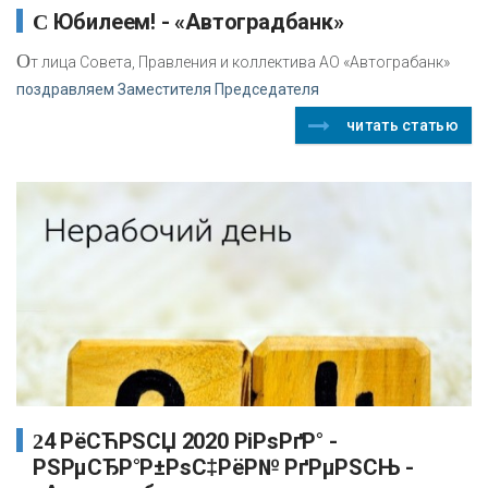
С Юбилеем! - «Автоградбанк»
О
т лица Совета, Правления и коллектива АО «Автограбанк»
поздравляем Заместителя Председателя
читать статью
24 РёСЋРЅСЏ 2020 РіРѕРґР° -
РЅРµСЂР°Р±РѕС‡РёР№ РґРµРЅСЊ -