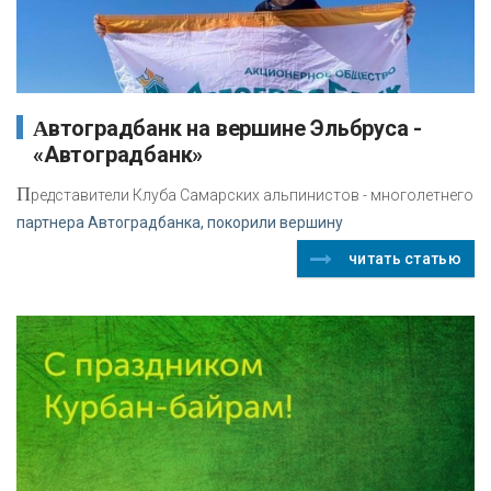
Автоградбанк на вершине Эльбруса -
«Автоградбанк»
П
редставители Клуба Самарских альпинистов - многолетнего
партнера Автоградбанка, покорили вершину
читать статью