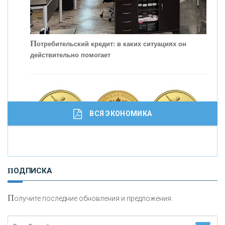
С
корость - один из главных трендов в
кредитовании бизнеса - «Интервью»
П
отребительский кредит: в каких ситуациях он
действительно помогает
ВСЯ ЭКОНОМИКА
И
нвестиционные золотые монеты как средство
ПОДПИСКА
сохранения и увеличения капитала
П
олучите последние обновления и предложения.