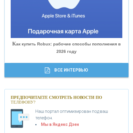
«БАНК ГЛОБЭКС»
«СОВКОМБАНК»
К
ак купить Robux: рабочие способы пополнения в
2026 году
«ТРАСТ»
«ГАЗПРОМБАНК»
ВСЕ ИНТЕРВЬЮ
«МОСКОВСКИЙ КРЕДИТНЫЙ БАНК»
ПРЕДПОЧИТАЕТЕ СМОТРЕТЬ НОВОСТИ ПО
ТЕЛЕФОНУ?
«АБСОЛЮТ БАНК»
Наш портал оптимизирован под ваш
телефон.
Б
«БАНК ВОЗРОЖДЕНИЕ»
анки.ру обновил логотип впервые за 19 лет -
Мы в Яндекс Дзен
«Лента новостей»