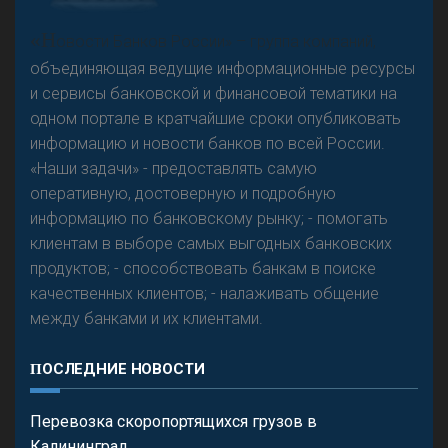
А
двокат it
Р
езкого разворота на рынке автокредитов не
«Н
овости Банков России» – группа компаний,
предвидится - «Интервью»
объединяющая ведущие информационные ресурсы
и сервисы банковской и финансовой тематики на
одном портале в кратчайшие сроки опубликовать
информацию и новости банков по всей России.
«Наши задачи» - предоставлять самую
оперативную, достоверную и подробную
информацию по банковскому рынку; - помогать
клиентам в выборе самых выгодных банковских
продуктов; - способствовать банкам в поиске
качественных клиентов; - налаживать общение
между банками и их клиентами.
ПОСЛЕДНИЕ НОВОСТИ
Перевозка скоропортящихся грузов в
Калининград