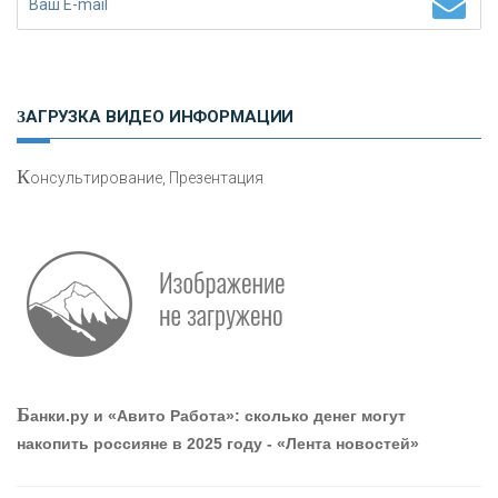
Н
етворкинг для предпринимателей
ЗАГРУЗКА ВИДЕО ИНФОРМАЦИИ
К
онсультирование, Презентация
Р
абота мечты. Что банки делают для того, чтобы
привлечь и удержать персонал - «Интервью»
О
шибки при покупке подержанного авто
Б
анки.ру и «Авито Работа»: сколько денег могут
накопить россияне в 2025 году - «Лента новостей»