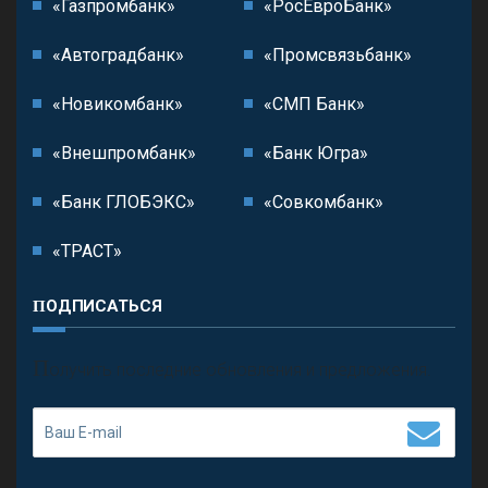
«Газпромбанк»
«РосЕвроБанк»
«Автоградбанк»
«Промсвязьбанк»
«Новикомбанк»
«СМП Банк»
«Внешпромбанк»
«Банк Югра»
«Банк ГЛОБЭКС»
«Совкомбанк»
«ТРАСТ»
ПОДПИСАТЬСЯ
П
олучить последние обновления и предложения.