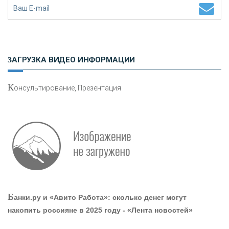
Н
етворкинг для предпринимателей
ЗАГРУЗКА ВИДЕО ИНФОРМАЦИИ
К
онсультирование, Презентация
О
шибки при покупке подержанного авто
Р
абота мечты. Что банки делают для того, чтобы
Б
анки.ру и «Авито Работа»: сколько денег могут
привлечь и удержать персонал - «Интервью»
накопить россияне в 2025 году - «Лента новостей»