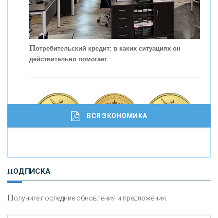
П
отребительский кредит: в каких ситуациях он
действительно помогает
С
корость - один из главных трендов в
кредитовании бизнеса - «Интервью»
ВСЯ ЭКОНОМИКА
И
нвестиционные золотые монеты как средство
ПОДПИСКА
сохранения и увеличения капитала
П
олучите последние обновления и предложения.