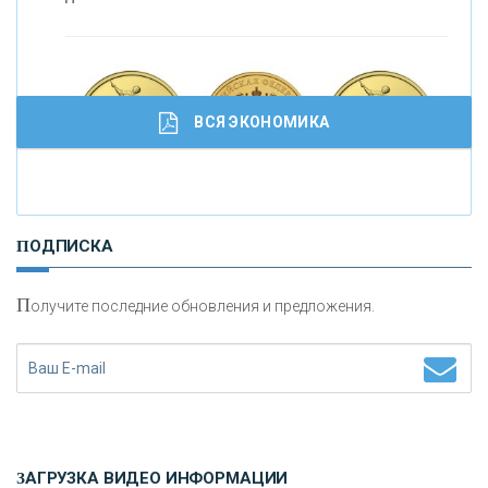
С
корость - один из главных трендов в
кредитовании бизнеса - «Интервью»
ВСЯ ЭКОНОМИКА
И
нвестиционные золотые монеты как средство
ПОДПИСКА
сохранения и увеличения капитала
П
олучите последние обновления и предложения.
Н
етворкинг для предпринимателей
ЗАГРУЗКА ВИДЕО ИНФОРМАЦИИ