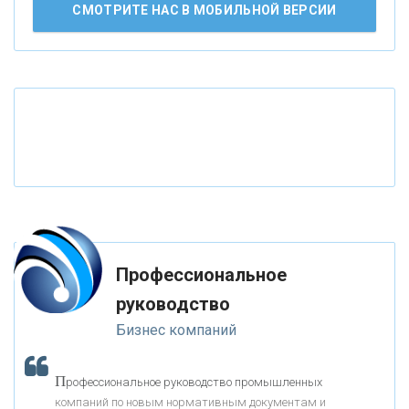
АО «КРЕДИТ ЕВРОПА БАНК»
СМОТРИТЕ НАС В МОБИЛЬНОЙ ВЕРСИИ
«ТАТФОНДБАНК»
«РОССИЙСКИЙ КАПИТАЛ»
«НАЦИОНАЛЬНЫЙ КЛИРИНГОВЫЙ ЦЕНТР»
«ФК ОТКРЫТИЕ»
Профессиональное
«ЗАПСИБКОМБАНК»
руководство
Бизнес компаний
«РОСЕВРОБАНК»
П
рофессиональное руководство промышленных
«ПРЕСС-СЛУЖБА ВТБ24»
компаний по новым нормативным документам и