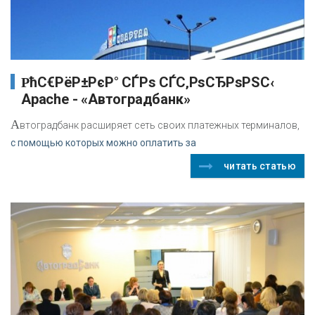
РћС€РёР±РєР° СЃРѕ СЃС‚РѕСЂРѕРЅС‹
Apache - «Автоградбанк»
А
втоградбанк расширяет сеть своих платежных терминалов,
с помощью которых можно оплатить за
читать статью