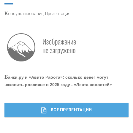
К
онсультирование, Презентация
О
шибки при покупке подержанного авто
Р
абота мечты. Что банки делают для того, чтобы
Б
анки.ру и «Авито Работа»: сколько денег могут
привлечь и удержать персонал - «Интервью»
накопить россияне в 2025 году - «Лента новостей»
ВСЕ ПРЕЗЕНТАЦИИ