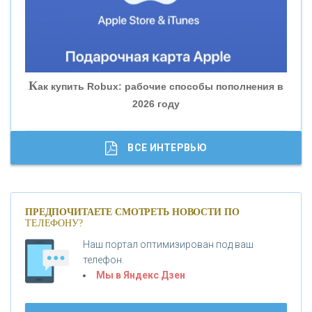
«БАНК ГЛОБЭКС»
«СОВКОМБАНК»
К
ак купить Robux: рабочие способы пополнения в
2026 году
«ТРАСТ»
«ГАЗПРОМБАНК»
ВСЕ ИНТЕРВЬЮ
«МОСКОВСКИЙ КРЕДИТНЫЙ БАНК»
ПРЕДПОЧИТАЕТЕ СМОТРЕТЬ НОВОСТИ ПО
ТЕЛЕФОНУ?
«АБСОЛЮТ БАНК»
Наш портал оптимизирован под ваш
телефон.
Б
«БАНК ВОЗРОЖДЕНИЕ»
анки.ру обновил логотип впервые за 19 лет -
Мы в Яндекс Дзен
«Лента новостей»