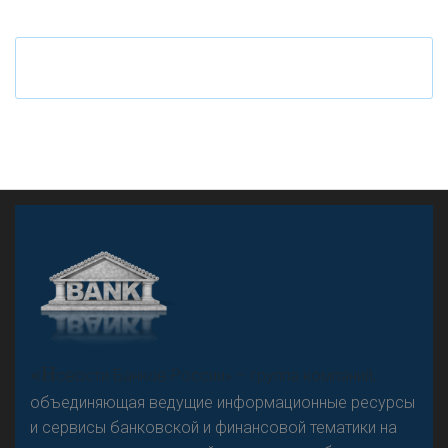
Ч
то будет с наличными деньгами при цифровом
рубле
А
двокат it
«Н
овости Банков России» – группа компаний,
объединяющая ведущие информационные ресурсы
и сервисы банковской и финансовой тематики на