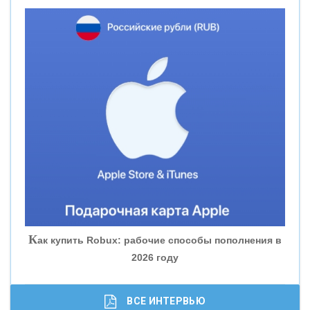
«НОВИКОМБАНК»
«СМП БАНК»
«ВНЕШПРОМБАНК»
«БАНК ЮГРА»
«БАНК ГЛОБЭКС»
«СОВКОМБАНК»
К
ак купить Robux: рабочие способы пополнения в
2026 году
«ТРАСТ»
«ГАЗПРОМБАНК»
ВСЕ ИНТЕРВЬЮ