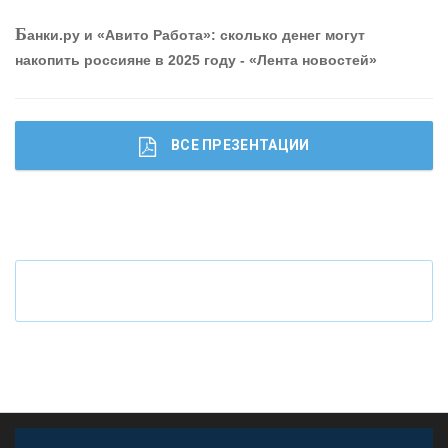
О
шибки при покупке подержанного авто
Р
абота мечты. Что банки делают для того, чтобы
Б
анки.ру и «Авито Работа»: сколько денег могут
привлечь и удержать персонал - «Интервью»
накопить россияне в 2025 году - «Лента новостей»
ВСЕ ПРЕЗЕНТАЦИИ
Ч
то будет с наличными деньгами при цифровом
рубле