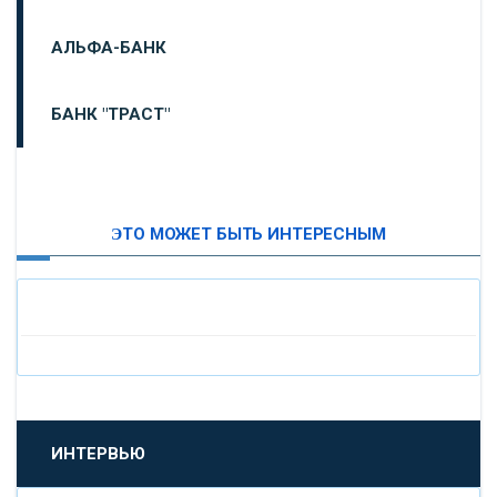
АЛЬФА-БАНК
БАНК "ТРАСТ"
ВТБ24
ЭТО МОЖЕТ БЫТЬ ИНТЕРЕСНЫМ
«МОСКОВСКИЙ ИНДУСТРИАЛЬНЫЙ БАНК»
«ПАО МОСОБЛБАНК»
«БАНК САНКТ-ПЕТЕРБУРГ»
«ПРОМСВЯЗЬБАНК»
ИНТЕРВЬЮ