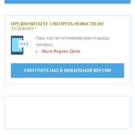
«МОСКОВСКИЙ КРЕДИТНЫЙ БАНК»
ПРЕДПОЧИТАЕТЕ СМОТРЕТЬ НОВОСТИ ПО
ТЕЛЕФОНУ?
«АБСОЛЮТ БАНК»
Наш портал оптимизирован под ваш
телефон.
Б
«БАНК ВОЗРОЖДЕНИЕ»
анки.ру обновил логотип впервые за 19 лет -
Мы в Яндекс Дзен
«Лента новостей»
АО «КРЕДИТ ЕВРОПА БАНК»
СМОТРИТЕ НАС В МОБИЛЬНОЙ ВЕРСИИ
«ТАТФОНДБАНК»
«РОССИЙСКИЙ КАПИТАЛ»
«НАЦИОНАЛЬНЫЙ КЛИРИНГОВЫЙ ЦЕНТР»