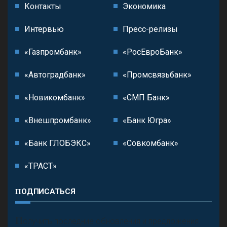
Контакты
Экономика
Интервью
Пресс-релизы
«Газпромбанк»
«РосЕвроБанк»
«Автоградбанк»
«Промсвязьбанк»
«Новикомбанк»
«СМП Банк»
«Внешпромбанк»
«Банк Югра»
«Банк ГЛОБЭКС»
«Совкомбанк»
«ТРАСТ»
ПОДПИСАТЬСЯ
П
олучить последние обновления и предложения.