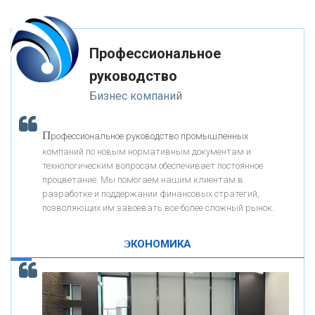
«ФК ОТКРЫТИЕ»
Профессиональное
«ЗАПСИБКОМБАНК»
руководство
Бизнес компаний
«РОСЕВРОБАНК»
П
рофессиональное руководство промышленных
«ПРЕСС-СЛУЖБА ВТБ24»
компаний по новым нормативным документам и
технологическим вопросам обеспечивает постоянное
процветание. Мы помогаем нашим клиентам в
«АВТОГРАДБАНК»
разработке и поддержании финансовых стратегий,
позволяющих им завоевать все более сложный рынок.
К
ак Система быстрых платежей за пять лет
«ПРОМРЕГИОНБАНК»
изменила финансовый рынок - «Интервью»
ЭКОНОМИКА
ОНАС
КОНТАКТЫ