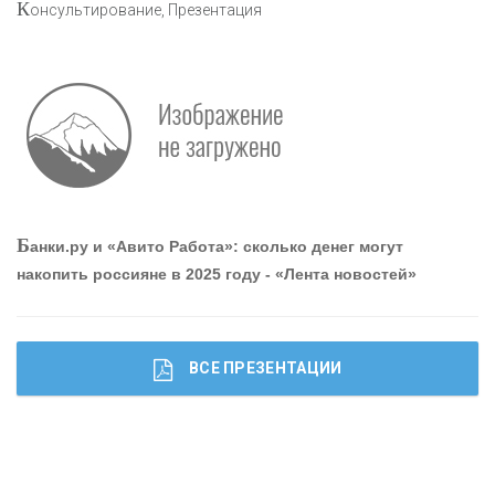
К
онсультирование, Презентация
Р
абота мечты. Что банки делают для того, чтобы
привлечь и удержать персонал - «Интервью»
О
шибки при покупке подержанного авто
Б
анки.ру и «Авито Работа»: сколько денег могут
накопить россияне в 2025 году - «Лента новостей»
ВСЕ ПРЕЗЕНТАЦИИ