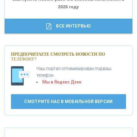
2026 году
«ТРАСТ»
«ГАЗПРОМБАНК»
ВСЕ ИНТЕРВЬЮ
«МОСКОВСКИЙ КРЕДИТНЫЙ БАНК»
ПРЕДПОЧИТАЕТЕ СМОТРЕТЬ НОВОСТИ ПО
ТЕЛЕФОНУ?
«АБСОЛЮТ БАНК»
Наш портал оптимизирован под ваш
телефон.
Б
«БАНК ВОЗРОЖДЕНИЕ»
анки.ру обновил логотип впервые за 19 лет -
Мы в Яндекс Дзен
«Лента новостей»
АО «КРЕДИТ ЕВРОПА БАНК»
СМОТРИТЕ НАС В МОБИЛЬНОЙ ВЕРСИИ
«ТАТФОНДБАНК»
«РОССИЙСКИЙ КАПИТАЛ»