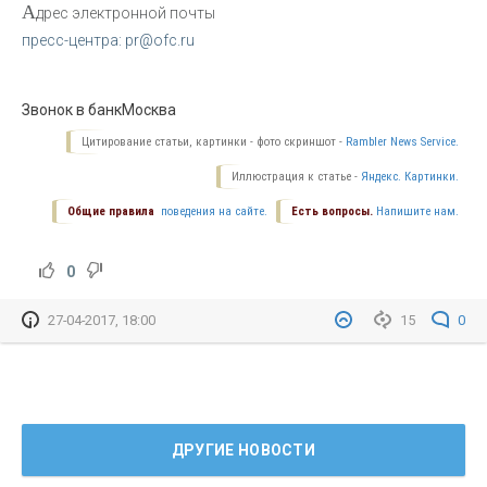
А
дрес электронной почты
пресс-центра: pr@ofc.ru
Звонок в банк
Москва
Цитирование статьи, картинки - фото скриншот -
Rambler News Service.
Иллюстрация к статье -
Яндекс. Картинки.
Общие правила
поведения на сайте.
Есть вопросы.
Напишите нам.
0
27-04-2017, 18:00
15
0
ДРУГИЕ НОВОСТИ