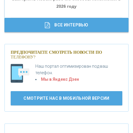
2026 году
«ТРАСТ»
«ГАЗПРОМБАНК»
ВСЕ ИНТЕРВЬЮ
«МОСКОВСКИЙ КРЕДИТНЫЙ БАНК»
ПРЕДПОЧИТАЕТЕ СМОТРЕТЬ НОВОСТИ ПО
ТЕЛЕФОНУ?
«АБСОЛЮТ БАНК»
Наш портал оптимизирован под ваш
телефон.
Б
«БАНК ВОЗРОЖДЕНИЕ»
анки.ру обновил логотип впервые за 19 лет -
Мы в Яндекс Дзен
«Лента новостей»
АО «КРЕДИТ ЕВРОПА БАНК»
СМОТРИТЕ НАС В МОБИЛЬНОЙ ВЕРСИИ
«ТАТФОНДБАНК»
«РОССИЙСКИЙ КАПИТАЛ»