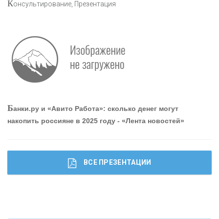
К
онсультирование, Презентация
Р
абота мечты. Что банки делают для того, чтобы
привлечь и удержать персонал - «Интервью»
О
шибки при покупке подержанного авто
Б
анки.ру и «Авито Работа»: сколько денег могут
накопить россияне в 2025 году - «Лента новостей»
ВСЕ ПРЕЗЕНТАЦИИ