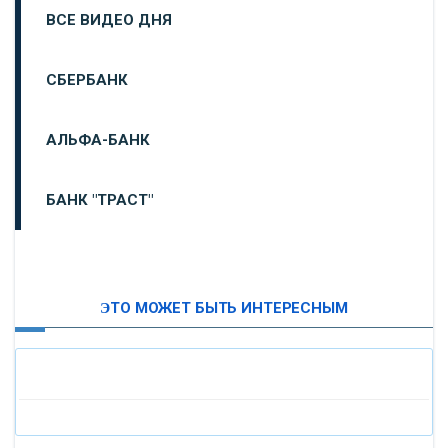
ВСЕ ВИДЕО ДНЯ
СБЕРБАНК
АЛЬФА-БАНК
БАНК "ТРАСТ"
ВТБ24
ЭТО МОЖЕТ БЫТЬ ИНТЕРЕСНЫМ
«МОСКОВСКИЙ ИНДУСТРИАЛЬНЫЙ БАНК»
«ПАО МОСОБЛБАНК»
«БАНК САНКТ-ПЕТЕРБУРГ»