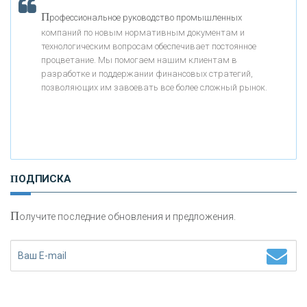
П
рофессиональное руководство промышленных
«БАНК ВОЗРОЖДЕНИЕ»
компаний по новым нормативным документам и
технологическим вопросам обеспечивает постоянное
АО «КРЕДИТ ЕВРОПА БАНК»
процветание. Мы помогаем нашим клиентам в
разработке и поддержании финансовых стратегий,
позволяющих им завоевать все более сложный рынок.
«ТАТФОНДБАНК»
«РОССИЙСКИЙ КАПИТАЛ»
ПОДПИСКА
«НАЦИОНАЛЬНЫЙ КЛИРИНГОВЫЙ ЦЕНТР»
П
олучите последние обновления и предложения.
«ФК ОТКРЫТИЕ»
«ЗАПСИБКОМБАНК»