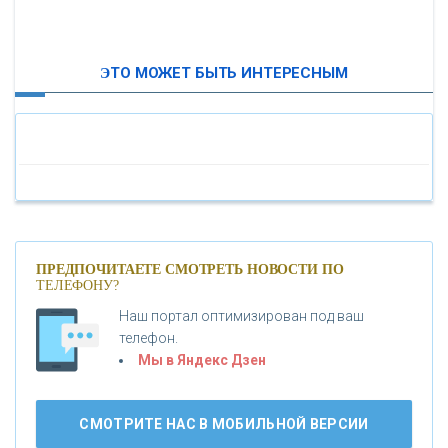
ВТБ24
ЭТО МОЖЕТ БЫТЬ ИНТЕРЕСНЫМ
«МОСКОВСКИЙ ИНДУСТРИАЛЬНЫЙ БАНК»
«ПАО МОСОБЛБАНК»
«БАНК САНКТ-ПЕТЕРБУРГ»
«ПРОМСВЯЗЬБАНК»
ПРЕДПОЧИТАЕТЕ СМОТРЕТЬ НОВОСТИ ПО
ТЕЛЕФОНУ?
Наш портал оптимизирован под ваш
«НОВИКОМБАНК»
телефон.
Мы в Яндекс Дзен
«СМП БАНК»
СМОТРИТЕ НАС В МОБИЛЬНОЙ ВЕРСИИ
«ВНЕШПРОМБАНК»