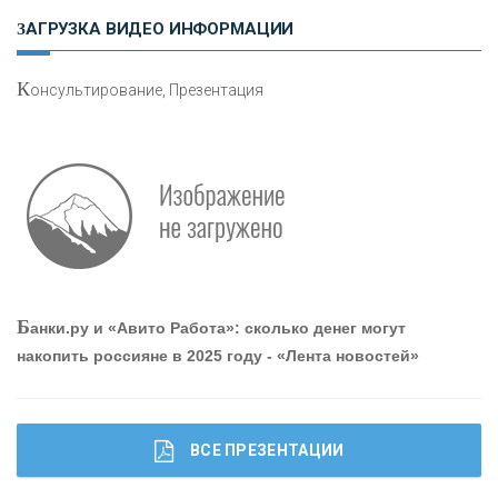
«РОСЕВРОБАНК»
ЗАГРУЗКА ВИДЕО ИНФОРМАЦИИ
«ПРЕСС-СЛУЖБА ВТБ24»
К
онсультирование, Презентация
«АВТОГРАДБАНК»
«ПРОМРЕГИОНБАНК»
ОНАС
Б
анки.ру и «Авито Работа»: сколько денег могут
КОНТАКТЫ
накопить россияне в 2025 году - «Лента новостей»
ВСЕ ПРЕЗЕНТАЦИИ