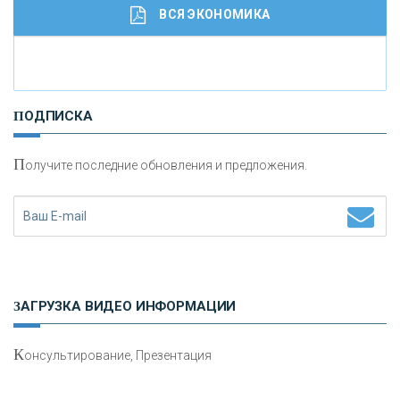
ВСЯ ЭКОНОМИКА
И
нвестиционные золотые монеты как средство
ПОДПИСКА
сохранения и увеличения капитала
П
олучите последние обновления и предложения.
Н
етворкинг для предпринимателей
ЗАГРУЗКА ВИДЕО ИНФОРМАЦИИ
К
онсультирование, Презентация