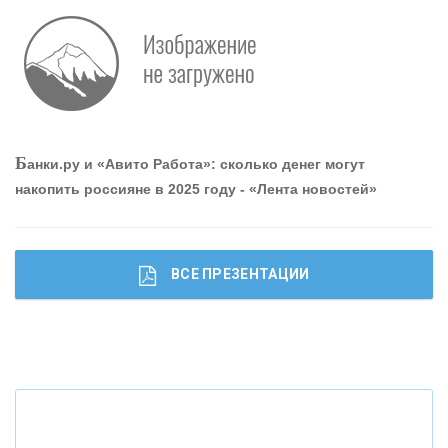
Р
абота мечты. Что банки делают для того, чтобы
привлечь и удержать персонал - «Интервью»
О
шибки при покупке подержанного авто
Б
анки.ру и «Авито Работа»: сколько денег могут
накопить россияне в 2025 году - «Лента новостей»
ВСЕ ПРЕЗЕНТАЦИИ
Ч
то будет с наличными деньгами при цифровом
рубле