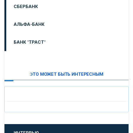
СБЕРБАНК
АЛЬФА-БАНК
БАНК "ТРАСТ"
ВТБ24
ЭТО МОЖЕТ БЫТЬ ИНТЕРЕСНЫМ
«МОСКОВСКИЙ ИНДУСТРИАЛЬНЫЙ БАНК»
«ПАО МОСОБЛБАНК»
«БАНК САНКТ-ПЕТЕРБУРГ»
«ПРОМСВЯЗЬБАНК»
ИНТЕРВЬЮ