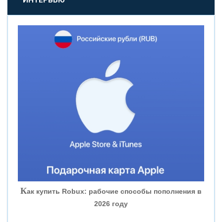
«НОВИКОМБАНК»
«СМП БАНК»
«ВНЕШПРОМБАНК»
«БАНК ЮГРА»
«БАНК ГЛОБЭКС»
«СОВКОМБАНК»
К
ак купить Robux: рабочие способы пополнения в
2026 году
«ТРАСТ»