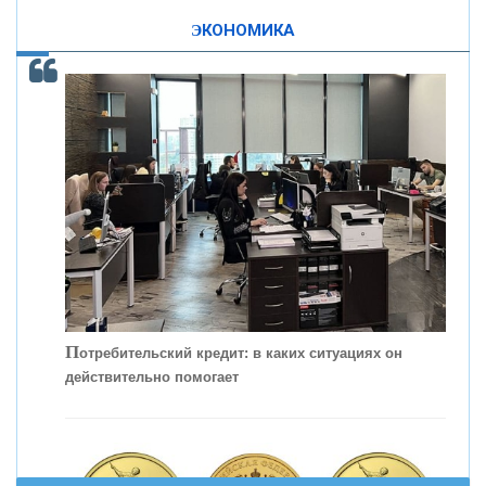
ЭКОНОМИКА
КОНТАКТЫ
С
корость - один из главных трендов в
кредитовании бизнеса - «Интервью»
П
отребительский кредит: в каких ситуациях он
действительно помогает