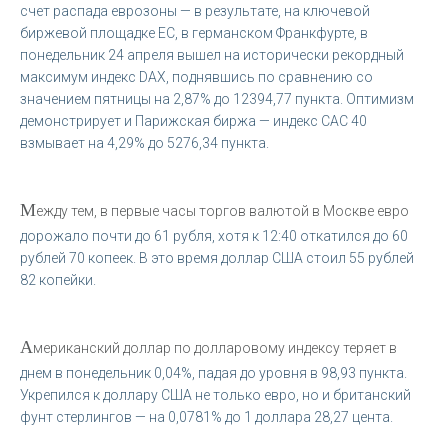
счет распада еврозоны — в результате, на ключевой
биржевой площадке ЕС, в германском Франкфурте, в
понедельник 24 апреля вышел на исторически рекордный
максимум индекс DAX, поднявшись по сравнению со
значением пятницы на 2,87% до 12394,77 пункта. Оптимизм
демонстрирует и Парижская биржа — индекс CAC 40
взмывает на 4,29% до 5276,34 пункта.
М
ежду тем, в первые часы торгов валютой в Москве евро
дорожало почти до 61 рубля, хотя к 12:40 откатился до 60
рублей 70 копеек. В это время доллар США стоил 55 рублей
82 копейки.
А
мериканский доллар по долларовому индексу теряет в
днем в понедельник 0,04%, падая до уровня в 98,93 пункта.
Укрепился к доллару США не только евро, но и британский
фунт стерлингов — на 0,0781% до 1 доллара 28,27 цента.