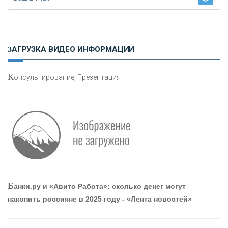
Н
етворкинг для предпринимателей
ЗАГРУЗКА ВИДЕО ИНФОРМАЦИИ
К
онсультирование, Презентация
О
шибки при покупке подержанного авто
Р
абота мечты. Что банки делают для того, чтобы
Б
анки.ру и «Авито Работа»: сколько денег могут
привлечь и удержать персонал - «Интервью»
накопить россияне в 2025 году - «Лента новостей»