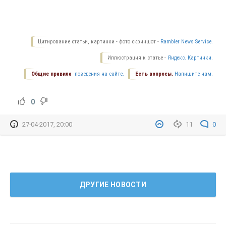
Цитирование статьи, картинки - фото скриншот -
Rambler News Service.
Иллюстрация к статье -
Яндекс. Картинки.
Общие правила
поведения на сайте.
Есть вопросы.
Напишите нам.
0
27-04-2017, 20:00
11
0
ДРУГИЕ НОВОСТИ