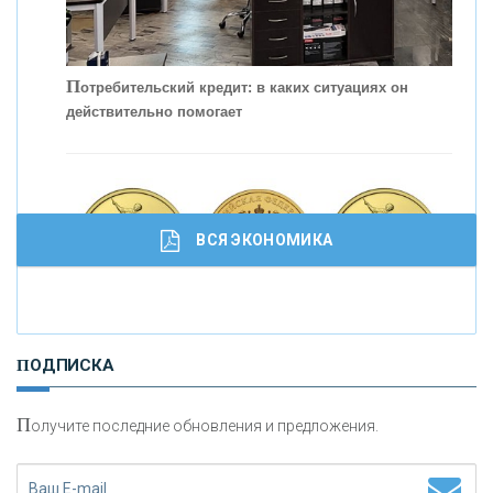
П
отребительский кредит: в каких ситуациях он
действительно помогает
С
корость - один из главных трендов в
кредитовании бизнеса - «Интервью»
ВСЯ ЭКОНОМИКА
И
нвестиционные золотые монеты как средство
ПОДПИСКА
сохранения и увеличения капитала
П
олучите последние обновления и предложения.