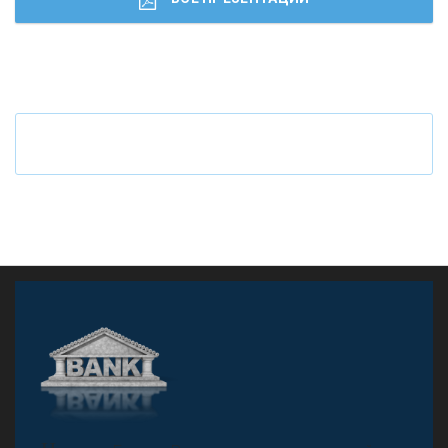
Ч
то будет с наличными деньгами при цифровом
рубле
А
двокат it