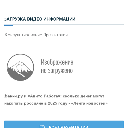
Н
етворкинг для предпринимателей
ЗАГРУЗКА ВИДЕО ИНФОРМАЦИИ
К
онсультирование, Презентация
О
шибки при покупке подержанного авто
Р
абота мечты. Что банки делают для того, чтобы
Б
анки.ру и «Авито Работа»: сколько денег могут
привлечь и удержать персонал - «Интервью»
накопить россияне в 2025 году - «Лента новостей»
ВСЕ ПРЕЗЕНТАЦИИ