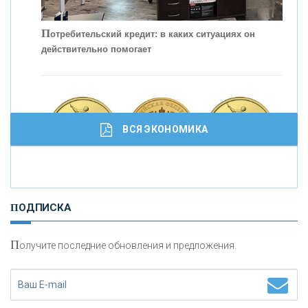
П
отребительский кредит: в каких ситуациях он
действительно помогает
С
корость - один из главных трендов в
кредитовании бизнеса - «Интервью»
ВСЯ ЭКОНОМИКА
И
нвестиционные золотые монеты как средство
ПОДПИСКА
сохранения и увеличения капитала
П
олучите последние обновления и предложения.