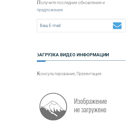
П
олучите последние обновления и
предложения.
Н
етворкинг для предпринимателей
ЗАГРУЗКА ВИДЕО ИНФОРМАЦИИ
О
шибки при покупке подержанного
К
онсультирование, Презентация
авто