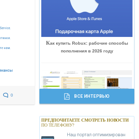
«ВНЕШПРОМБАНК»
«БАНК ЮГРА»
Service.
ртинки.
К
ак купить Robux: рабочие способы
«БАНК ГЛОБЭКС»
те нам.
пополнения в 2026 году
«СОВКОМБАНК»
инансы
«ТРАСТ»
0
ВСЕ ИНТЕРВЬЮ
«ГАЗПРОМБАНК»
Б
анки.ру обновил логотип впервые за
«МОСКОВСКИЙ КРЕДИТНЫЙ
ПРЕДПОЧИТАЕТЕ СМОТРЕТЬ НОВОСТИ
19 лет - «Лента новостей»
ПО ТЕЛЕФОНУ?
БАНК»
Наш портал оптимизирован