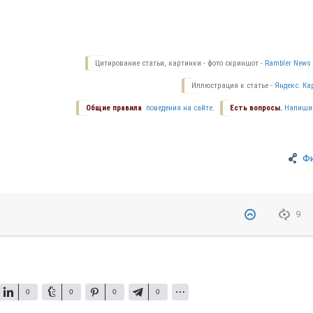
Цитирование статьи, картинки - фото скриншот -
Rambler News 
Иллюстрация к статье -
Яндекс. Ка
Общие правила
поведения на сайте.
Есть вопросы.
Напиши
Ф
9
0
0
0
0