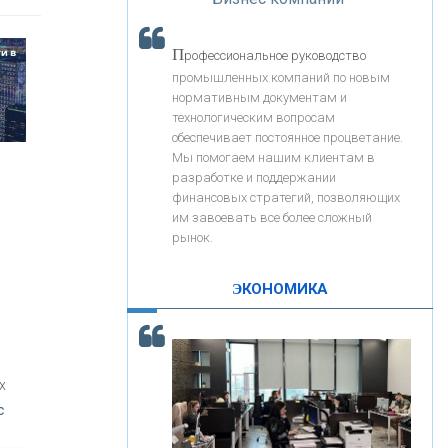
«Интервью»
«ЗАПСИБКОМБАНК»
П
рофессиональное руководство
«РОСЕВРОБАНК»
промышленных компаний по новым
нормативным документам и
технологическим вопросам
«ПРЕСС-СЛУЖБА ВТБ24»
обеспечивает постоянное процветание.
Мы помогаем нашим клиентам в
разработке и поддержании
«АВТОГРАДБАНК»
финансовых стратегий, позволяющих
им завоевать все более сложный
рынок.
«ПРОМРЕГИОНБАНК»
ЭКОНОМИКА
С
корость - один из главных трендов в
ОНАС
кредитовании бизнеса - «Интервью»
КОНТАКТЫ
х
с