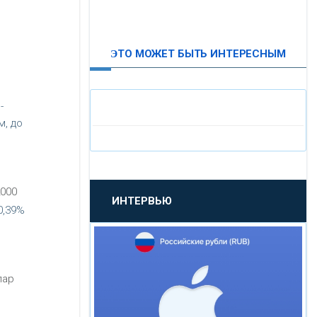
ВТБ24
ЭТО МОЖЕТ БЫТЬ ИНТЕРЕСНЫМ
«МОСКОВСКИЙ
ИНДУСТРИАЛЬНЫЙ БАНК»
-
«ПАО МОСОБЛБАНК»
м, до
«БАНК САНКТ-ПЕТЕРБУРГ»
000
ИНТЕРВЬЮ
«ПРОМСВЯЗЬБАНК»
0,39%
«НОВИКОМБАНК»
лар
«СМП БАНК»