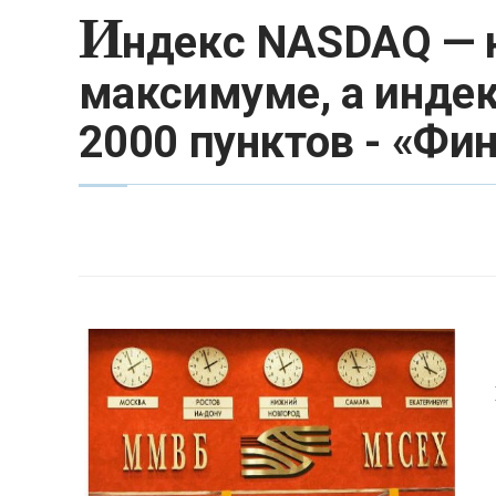
И
ндекс NASDAQ — 
максимуме, а инде
2000 пунктов - «Фи