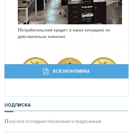
П
отребительский кредит: в каких ситуациях он
действительно помогает
С
корость - один из главных трендов в
кредитовании бизнеса - «Интервью»
ВСЯ ЭКОНОМИКА
И
нвестиционные золотые монеты как средство
ПОДПИСКА
сохранения и увеличения капитала
П
олучите последние обновления и предложения.