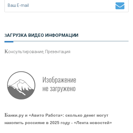
Н
етворкинг для предпринимателей
ЗАГРУЗКА ВИДЕО ИНФОРМАЦИИ
К
онсультирование, Презентация
О
шибки при покупке подержанного авто
Р
абота мечты. Что банки делают для того, чтобы
Б
анки.ру и «Авито Работа»: сколько денег могут
привлечь и удержать персонал - «Интервью»
накопить россияне в 2025 году - «Лента новостей»