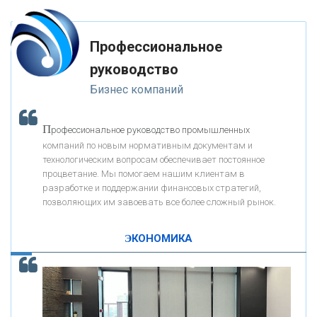
-- Лучшее, что можно сделать с хорошим советом, это пропустить его
мимо ушей. Он никогда не бывает полезен никому, кроме того, кто его
«РОСЕВРОБАНК»
дал.
Профессиональное
-- Люблю давать советы и очень не люблю, когда их дают мне.
руководство
«ПРЕСС-СЛУЖБА ВТБ24»
Бизнес компаний
«АВТОГРАДБАНК»
П
рофессиональное руководство промышленных
К
компаний по новым нормативным документам и
ак Система быстрых платежей за пять лет
«ПРОМРЕГИОНБАНК»
технологическим вопросам обеспечивает постоянное
изменила финансовый рынок - «Интервью»
процветание. Мы помогаем нашим клиентам в
разработке и поддержании финансовых стратегий,
ОНАС
позволяющих им завоевать все более сложный рынок.
ЭКОНОМИКА
КОНТАКТЫ