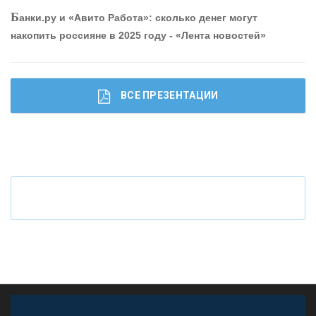
Б
анки.ру и «Авито Работа»: сколько денег могут
накопить россияне в 2025 году - «Лента новостей»
ВСЕ ПРЕЗЕНТАЦИИ
Ч
то будет с наличными деньгами при цифровом
рубле