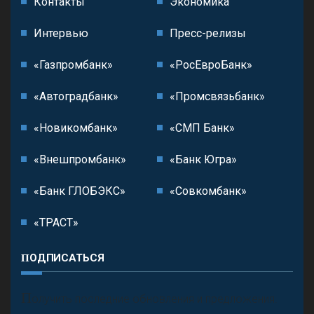
Контакты
Экономика
Интервью
Пресс-релизы
«Газпромбанк»
«РосЕвроБанк»
«Автоградбанк»
«Промсвязьбанк»
«Новикомбанк»
«СМП Банк»
«Внешпромбанк»
«Банк Югра»
«Банк ГЛОБЭКС»
«Совкомбанк»
«ТРАСТ»
ПОДПИСАТЬСЯ
П
олучить последние обновления и предложения.