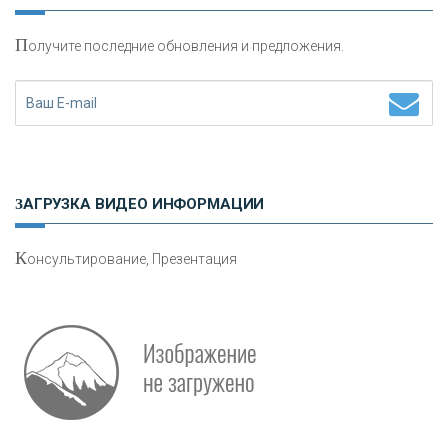
П
олучите последние обновления и предложения.
Н
етворкинг для предпринимателей
ЗАГРУЗКА ВИДЕО ИНФОРМАЦИИ
К
онсультирование, Презентация
Р
абота мечты. Что банки делают для того, чтобы
привлечь и удержать персонал - «Интервью»
О
шибки при покупке подержанного авто