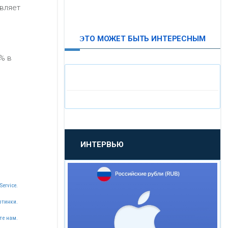
авляет
ВТБ24
ЭТО МОЖЕТ БЫТЬ ИНТЕРЕСНЫМ
«МОСКОВСКИЙ
ИНДУСТРИАЛЬНЫЙ БАНК»
0% в
«ПАО МОСОБЛБАНК»
«БАНК САНКТ-ПЕТЕРБУРГ»
ИНТЕРВЬЮ
«ПРОМСВЯЗЬБАНК»
«НОВИКОМБАНК»
Service.
ртинки.
«СМП БАНК»
те нам.