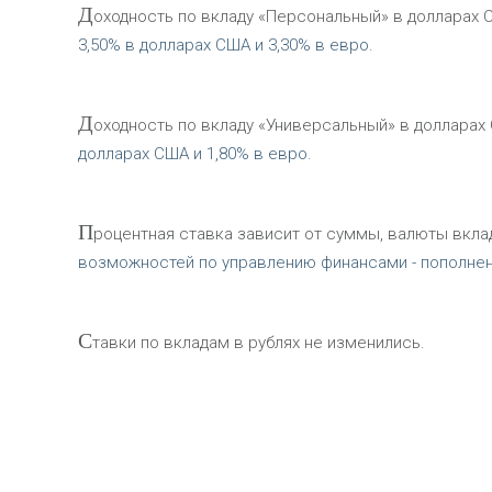
Д
оходность по вкладу «Персональный» в долларах США
3,50% в долларах США и 3,30% в евро.
Д
оходность по вкладу «Универсальный» в долларах С
долларах США и 1,80% в евро.
П
роцентная ставка зависит от суммы, валюты вклад
возможностей по управлению финансами - пополнени
С
тавки по вкладам в рублях не изменились.