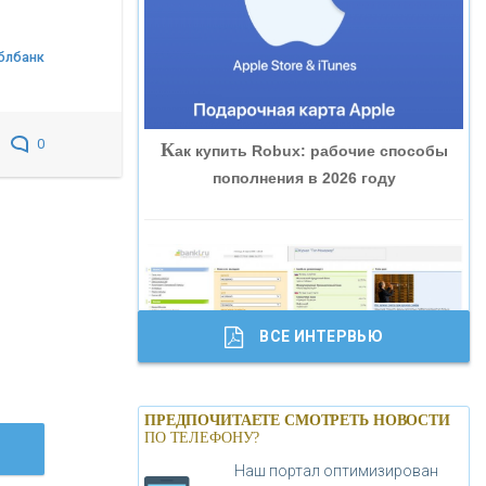
«ВНЕШПРОМБАНК»
блбанк
«БАНК ЮГРА»
0
К
ак купить Robux: рабочие способы
«БАНК ГЛОБЭКС»
пополнения в 2026 году
«СОВКОМБАНК»
«ТРАСТ»
ВСЕ ИНТЕРВЬЮ
«ГАЗПРОМБАНК»
Б
анки.ру обновил логотип впервые за
«МОСКОВСКИЙ КРЕДИТНЫЙ
ПРЕДПОЧИТАЕТЕ СМОТРЕТЬ НОВОСТИ
19 лет - «Лента новостей»
ПО ТЕЛЕФОНУ?
БАНК»
Наш портал оптимизирован