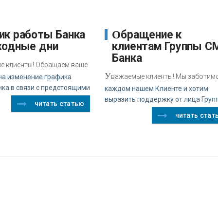
Обращение к
ходные дни
клиентам Группы С
Банка
е клиенты! Обращаем ваше
У
важаемые клиенты! Мы заботим
на изменение графика
нка в связи с предстоящими
каждом нашем Клиенте и хотим
выразить поддержку от лица Груп
читать статью
читать стат