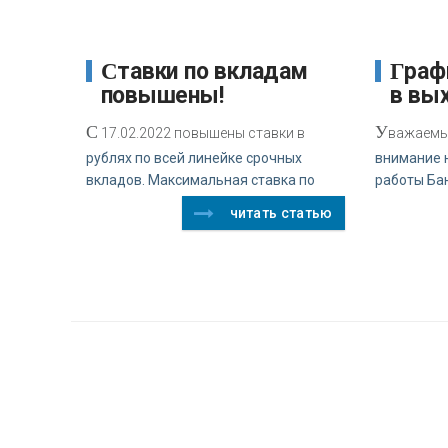
Ставки по вкладам
График работы Банка
повышены!
в вы
С
У
17.02.2022 повышены ставки в
важаемы
рублях по всей линейке срочных
внимание 
вкладов. Максимальная ставка по
работы Ба
читать статью