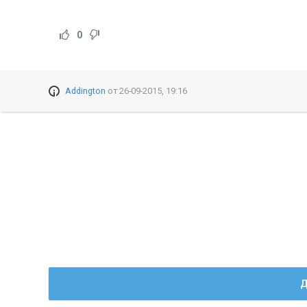
0
Addington
от
26-09-2015, 19:16
Д