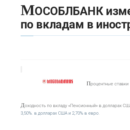
М
ОСОБЛБАНК изме
по вкладам в иност
П
роцентные ставки п
Д
оходность по вкладу «Пенсионный» в долларах США п
3,50%. в долларах США и 2,70% в евро.