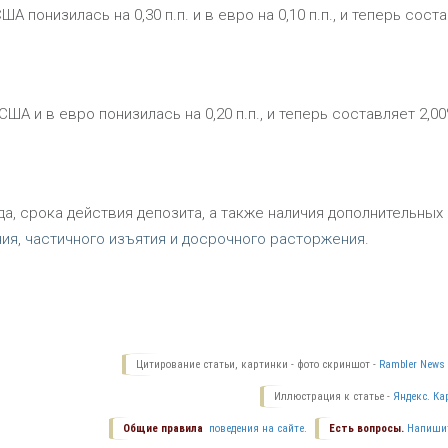
 понизилась на 0,30 п.п. и в евро на 0,10 п.п., и теперь сост
ША и в евро понизилась на 0,20 п.п., и теперь составляет 2,0
а, срока действия депозита, а также наличия дополнительных
я, частичного изъятия и досрочного расторжения.
Цитирование статьи, картинки - фото скриншот -
Rambler News 
Иллюстрация к статье -
Яндекс. Ка
Общие правила
поведения на сайте.
Есть вопросы.
Напиши