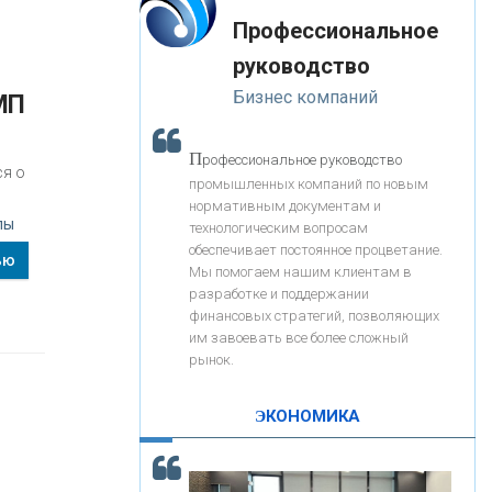
«Интервью»
-- Лучшее, что можно сделать с хорошим советом, это
«ЗАПСИБКОМБАНК»
Профессиональное
пропустить его мимо ушей. Он никогда не бывает
полезен никому, кроме того, кто его дал.
руководство
-- Люблю давать советы и очень не люблю, когда их
«РОСЕВРОБАНК»
Бизнес компаний
дают мне.
МП
«ПРЕСС-СЛУЖБА ВТБ24»
П
рофессиональное руководство
ся о
промышленных компаний по новым
нормативным документам и
«АВТОГРАДБАНК»
пы
технологическим вопросам
обеспечивает постоянное процветание.
ью
Мы помогаем нашим клиентам в
«ПРОМРЕГИОНБАНК»
разработке и поддержании
финансовых стратегий, позволяющих
им завоевать все более сложный
С
корость - один из главных трендов в
ОНАС
рынок.
кредитовании бизнеса - «Интервью»
КОНТАКТЫ
ЭКОНОМИКА