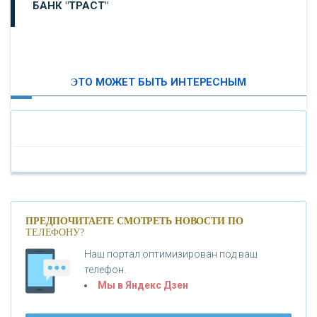
БАНК "ТРАСТ"
ВТБ24
ЭТО МОЖЕТ БЫТЬ ИНТЕРЕСНЫМ
«МОСКОВСКИЙ ИНДУСТРИАЛЬНЫЙ БАНК»
«ПАО МОСОБЛБАНК»
«БАНК САНКТ-ПЕТЕРБУРГ»
«ПРОМСВЯЗЬБАНК»
ПРЕДПОЧИТАЕТЕ СМОТРЕТЬ НОВОСТИ ПО
ТЕЛЕФОНУ?
Наш портал оптимизирован под ваш
«НОВИКОМБАНК»
телефон.
Мы в Яндекс Дзен
«СМП БАНК»