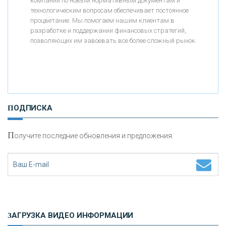
компаний по новым нормативным документам и
«АБСОЛЮТ БАНК»
технологическим вопросам обеспечивает постоянное
процветание. Мы помогаем нашим клиентам в
разработке и поддержании финансовых стратегий,
«БАНК ВОЗРОЖДЕНИЕ»
позволяющих им завоевать все более сложный рынок.
АО «КРЕДИТ ЕВРОПА БАНК»
«ТАТФОНДБАНК»
ПОДПИСКА
«РОССИЙСКИЙ КАПИТАЛ»
П
олучите последние обновления и предложения.
«НАЦИОНАЛЬНЫЙ КЛИРИНГОВЫЙ ЦЕНТР»
«ФК ОТКРЫТИЕ»
ЗАГРУЗКА ВИДЕО ИНФОРМАЦИИ
«ЗАПСИБКОМБАНК»