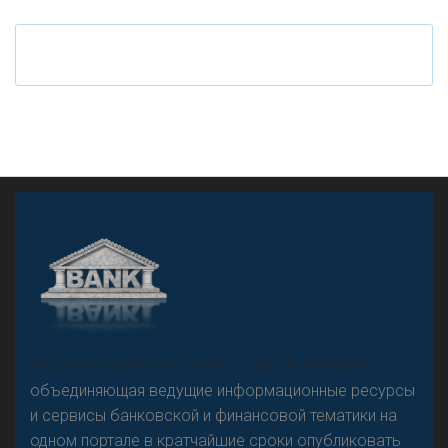
«Н
овости Банков России» – группа компаний,
объединяющая ведущие информационные ресурсы
и сервисы банковской и финансовой тематики на
одном портале в кратчайшие сроки опубликовать