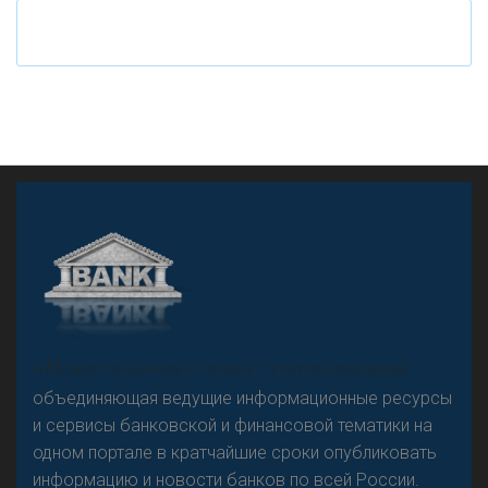
«Н
овости Банков России» – группа компаний,
объединяющая ведущие информационные ресурсы
и сервисы банковской и финансовой тематики на
одном портале в кратчайшие сроки опубликовать
информацию и новости банков по всей России.