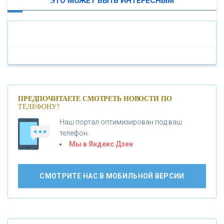
ЭТО МОЖЕТ БЫТЬ ИНТЕРЕСНЫМ
«МОСКОВСКИЙ ИНДУСТРИАЛЬНЫЙ БАНК»
«ПАО МОСОБЛБАНК»
«БАНК САНКТ-ПЕТЕРБУРГ»
«ПРОМСВЯЗЬБАНК»
ПРЕДПОЧИТАЕТЕ СМОТРЕТЬ НОВОСТИ ПО
ТЕЛЕФОНУ?
Наш портал оптимизирован под ваш
«НОВИКОМБАНК»
телефон.
Мы в Яндекс Дзен
«СМП БАНК»
СМОТРИТЕ НАС В МОБИЛЬНОЙ ВЕРСИИ
«ВНЕШПРОМБАНК»
«БАНК ЮГРА»