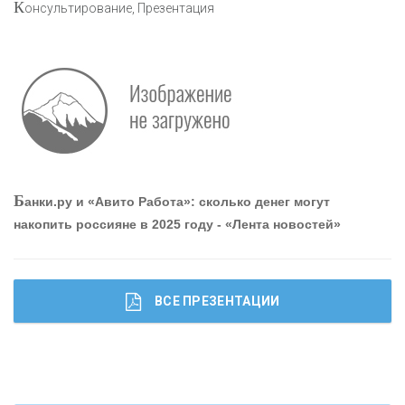
К
онсультирование, Презентация
«АВТОГРАДБАНК»
«ПРОМРЕГИОНБАНК»
ОНАС
Б
анки.ру и «Авито Работа»: сколько денег могут
КОНТАКТЫ
накопить россияне в 2025 году - «Лента новостей»
ВСЕ ПРЕЗЕНТАЦИИ