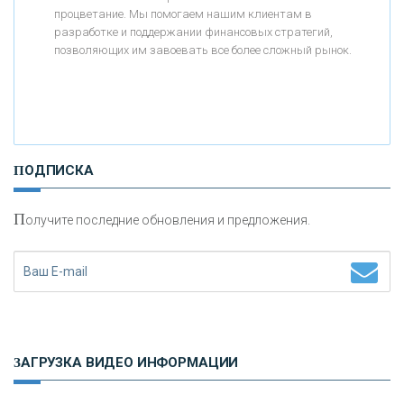
АО «КРЕДИТ ЕВРОПА БАНК»
процветание. Мы помогаем нашим клиентам в
разработке и поддержании финансовых стратегий,
позволяющих им завоевать все более сложный рынок.
«ТАТФОНДБАНК»
«РОССИЙСКИЙ КАПИТАЛ»
ПОДПИСКА
«НАЦИОНАЛЬНЫЙ КЛИРИНГОВЫЙ ЦЕНТР»
П
олучите последние обновления и предложения.
«ФК ОТКРЫТИЕ»
«ЗАПСИБКОМБАНК»
«РОСЕВРОБАНК»
ЗАГРУЗКА ВИДЕО ИНФОРМАЦИИ
«ПРЕСС-СЛУЖБА ВТБ24»